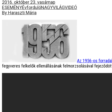
2016. október 23. vasárnap
ESEMÉNY
Évforduló
NAGYVILÁG
VIDEÓ
By Haraszti Mária
Az 1956-os forrad
fegyveres felkelők ellenállásának felmorzsolásával fejeződ