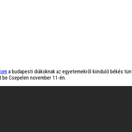
alom
a budapesti diákoknak az egyetemekről kiinduló békés tün
ött be Csepelen november 11-én.