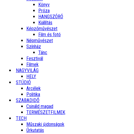
Könyv
Próza
HANGSZÓRÓ
Kiállítás
Képzőművészet
Film és fotó
Népművészet
Színház
Tánc
Fesztivál
Filmek
NAGYVILÁG
HELY
STÚDIÓ
Arcélek
Politika
SZABADIDŐ
Csináld magad
TERMÉSZETFILMEK
TECH
Műszaki újdonságok
Űrkutatás