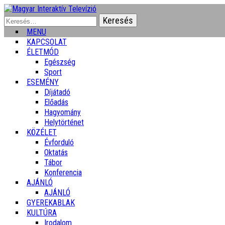
Keresés:
MENU
KAPCSOLAT
ÉLETMÓD
Egészség
Sport
ESEMÉNY
Díjátadó
Előadás
Hagyomány
Helytörténet
KÖZÉLET
Évforduló
Oktatás
Tábor
Konferencia
AJÁNLÓ
AJÁNLÓ
GYEREKABLAK
KULTÚRA
Irodalom