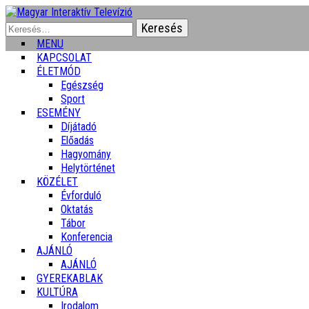
Keresés:
MENU
KAPCSOLAT
ÉLETMÓD
Egészség
Sport
ESEMÉNY
Díjátadó
Előadás
Hagyomány
Helytörténet
KÖZÉLET
Évforduló
Oktatás
Tábor
Konferencia
AJÁNLÓ
AJÁNLÓ
GYEREKABLAK
KULTÚRA
Irodalom