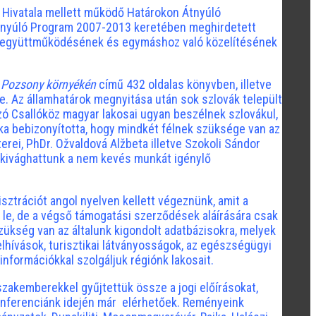
 Hivatala mellett működő Határokon Átnyúló
Átnyúló Program 2007-2013 keretében meghirdetett
ók együttműködésének és egymáshoz való közelítésének
 Pozsony környékén
című 432 oldalas könyvben, illetve
e. Az államhatárok megnyitása után sok szlovák települt
ó Csallóköz magyar lakosai ugyan beszélnek szlovákul,
a bebizonyította, hogy mindkét félnek szüksége van az
rei, PhDr. Ožvaldová Alžbeta illetve Szokoli Sándor
 nekivághattunk a nem kevés munkát igénylő
sztrációt angol nyelven kellett végeznünk, amit a
k le, de a végső támogatási szerződések aláírására csak
zükség van az általunk kigondolt adatbázisokra, melyek
lhívások, turisztikai látványosságok, az egészségügyi
információkkal szolgáljuk régiónk lakosait.
szakemberekkel gyűjtettük össze a jogi előírásokat,
onferenciánk idején már elérhetőek. Reményeink