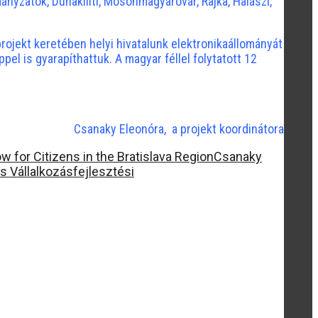
nyzatok, Dunakiliti, Mosonmagyaróvár, Rajka, Halászi,
 projekt keretében helyi hivatalunk elektronikaállományát
el is gyarapíthattuk. A magyar féllel folytatott 12
Csanaky Eleonóra, a projekt koordinátora
w for Citizens in the Bratislava Region
Csanaky
 Vállalkozásfejlesztési