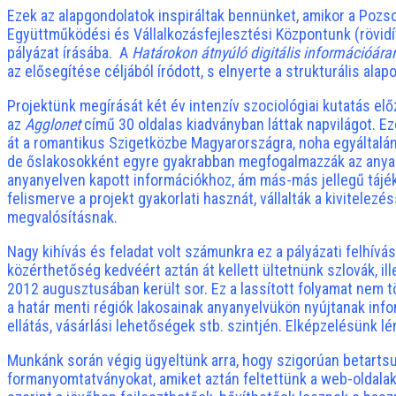
Ezek az alapgondolatok inspiráltak bennünket, amikor a Poz
Együttműködési és Vállalkozásfejlesztési Központunk (rövid
pályázat írásába. A
Határokon átnyúló digitális információár
az elősegítése céljából íródott,
s elnyerte a strukturális ala
Projektünk megírását két év intenzív szociológiai kutatás e
az
Agglonet
című 30 oldalas kiadványban láttak napvilágot. E
át a romantikus Szigetközbe Magyarországra, noha egyáltalá
de őslakosokként egyre gyakrabban megfogalmazzák az anyany
anyanyelven kapott információkhoz, ám más-más jellegű tájék
felismerve a projekt gyakorlati hasznát, vállalták a kivitel
megvalósításnak.
Nagy kihívás és feladat volt számunkra ez a pályázati felhív
közérthetőség kedvéért aztán át kellett ültetnünk szlovák, il
2012 augusztusában került sor. Ez a lassított folyamat nem t
a határ menti régiók lakosainak anyanyelvükön nyújtanak info
ellátás, vásárlási lehetőségek stb. szintjén. Elképzelésünk l
Munkánk során végig ügyeltünk arra, hogy szigorúan betartsuk 
formanyomtatványokat, amiket aztán feltettünk a web-oldalak