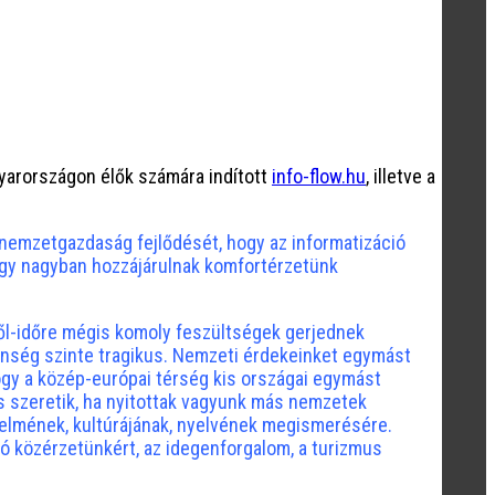
agyarországon élők számára indított
info-flow.hu
, illetve a
 nemzetgazdaság fejlődését, hogy az informatizáció
gy nagyban hozzájárulnak komfortérzetünk
ről-időre mégis komoly feszültségek gerjednek
lenség szinte tragikus. Nemzeti érdekeinket egymást
hogy a közép-európai térség kis országai egymást
is szeretik, ha nyitottak vagyunk más nemzetek
nelmének, kultúrájának, nyelvének megismerésére.
ló közérzetünkért, az idegenforgalom, a turizmus