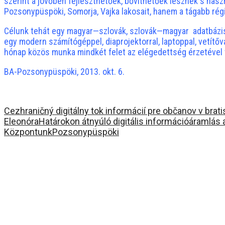
szerint a jövőben fejleszthetőek, bővíthetőek lesznek s hasz
Pozsonypüspöki, Somorja, Vajka lakosait, hanem a tágabb régi
Célunk tehát egy magyar—szlovák, szlovák—magyar adatbázis k
egy modern számítógéppel, diaprojektorral, laptoppal, vetítő
hónap közös munka mindkét felet az elégedettség érzetével tö
BA-Pozsonypüspöki, 2013. okt. 6.
Cezhraničný digitálny tok informácií pre občanov v brat
Eleonóra
Határokon átnyúló digitális információáramlás
Központunk
Pozsonypüspöki