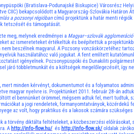
sonypüspöki (Bratislava-Podunajské Biskupice) Városrész Helyi
ítve CIIC) bekapcsolódott a Magyarország-Szlovákia Határon 
amlás a pozsonyi régióban
című projektünk a határ menti régi
pok tetszését és támogatását.
lőzte meg, melynek eredményei a
Magyar–szlovák agglomeráció
zeket az ismereteteket értékeltük és beépítettük a projektünkb
n nem beszélnek magyarul. A Pozsony vonzáskörzetéhez tartoz
elvük használatához való jogukat. A fent említett kutatómunk
oztatást igényelnek. Pozsonypüspöki és Dunakiliti polgármeste
ezéssel járó többletmunkát és a költségek megelőlegezését, így
ás, mert minden kérvényt, dokumentumot és a folyamatos admini
letve magyar nyelvre is. Projektünket 2011. február 28-án adtu
öltött el bennünket örömmel, mégsem adtuk fel, mert tudtuk, s
rmációkat a jogi rendeletek, formanyomtatványok, közérdekű fe
ényege az volt, hogy praktikus és a lakosok számára szükséges 
a törvény diktálta feltételeket, a közbeszerzési előírásokat, 
ra. A
http://info-flow.hu/
és
http://info-flow.sk/
oldalak zárók