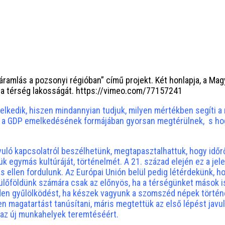
óáramlás a pozsonyi régióban” című projekt. Két honlapja, a M
a a térség lakosságát. https://vimeo.com/77157241
lkedik, hiszen mindannyian tudjuk, milyen mértékben segíti a
s a GDP emelkedésének formájában gyorsan megtérülnek, s ho
vuló kapcsolatról beszélhetünk, megtapasztalhattuk, hogy idő
k egymás kultúráját, történelmét. A 21. század elején ez a je
s ellen fordulunk. Az Európai Unión belül pedig létérdekünk, 
szülőföldünk számára csak az előnyös, ha a térségünket mások 
inden gyűlölködést, ha készek vagyunk a szomszéd népek törté
n magatartást tanúsítani, máris megtettük az első lépést javu
s az új munkahelyek teremtéséért.