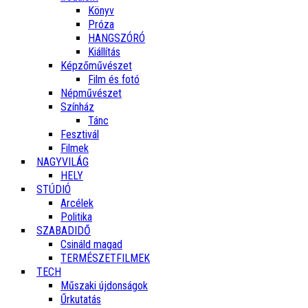
Könyv
Próza
HANGSZÓRÓ
Kiállítás
Képzőművészet
Film és fotó
Népművészet
Színház
Tánc
Fesztivál
Filmek
NAGYVILÁG
HELY
STÚDIÓ
Arcélek
Politika
SZABADIDŐ
Csináld magad
TERMÉSZETFILMEK
TECH
Műszaki újdonságok
Űrkutatás