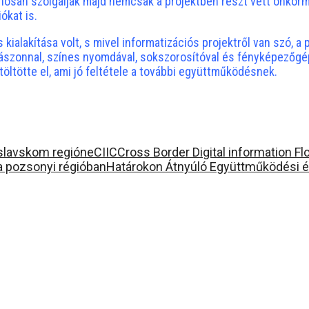
nosan szolgálják majd nemcsak a projektben részt vett önkormá
ókat is.
ialakítása volt,
s mivel informatizációs projektről van szó, a
vászonnal, színes nyomdával, sokszorosítóval és fényképezőgépp
ltötte el, ami jó feltétele a további együttműködésnek.
islavskom regióne
CIIC
Cross Border Digital information Flo
 a pozsonyi régióban
Határokon Átnyúló Együttműködési és