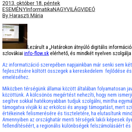
2013. október 18. péntek
ESEMÉNY
Informatika
NAGYVILÁG
VIDEÓ
By Haraszti Mária
Lezárult a „Határokon átnyúló digitális informáci
szlovákiai
info-flow.sk
elérhető, és mindkét nyelven szolgálj
Az informatizáció szerepében napjainkban már senki sem kéte
fejlesztésére költött összegek a kereskedelem fejlődése é
emeléséhez.
Miközben térségünk államai között általában folyamatosan ja
közöttünk. A kölcsönös megértést nehezíti, hogy nem ismerjü
segítve sokkal hatékonyabban tudjuk szolgálni, mintha egymá
támogatva vívják ki az erkölcsi és anyagi támogatást, mert 
értékeinek felismerésére és tiszteletére, ha elutasítunk m
Amennyiben az országhatár menti térségek lakói képesek ilye
fellendítéséért, a regionális különbségek felszámolásáért é