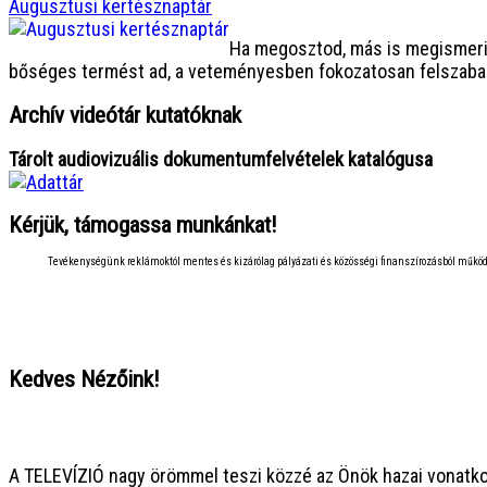
Augusztusi kertésznaptár
Ha megosztod, más is megismeri.
bőséges termést ad, a veteményesben fokozatosan felszaba
Archív videótár kutatóknak
Tárolt audiovizuális dokumentumfelvételek katalógusa
Kérjük, támogassa munkánkat!
Tevékenységünk reklámoktól mentes és kizárólag pályázati és közösségi finanszírozásból működi
Kedves Nézőink!
● ● ● ● ● ● ● ● ● ● ● ● ● ● ● ●
A TELEVÍZIÓ nagy örömmel teszi közzé az Önök hazai vonatko