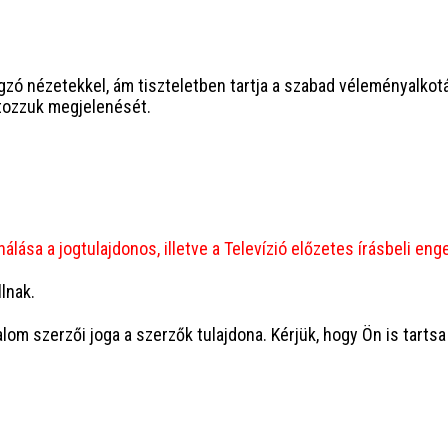
zó nézetekkel, ám tiszteletben tartja a szabad véleményalkot
átozzuk megjelenését.
álása a jogtulajdonos, illetve a Televízió előzetes írásbeli en
lnak.
lom szerzői joga a szerzők tulajdona. Kérjük, hogy Ön is tartsa