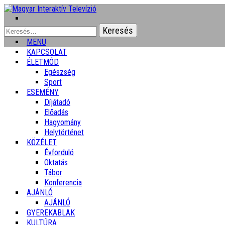
Keresés:
MENU
KAPCSOLAT
ÉLETMÓD
Egészség
Sport
ESEMÉNY
Díjátadó
Előadás
Hagyomány
Helytörténet
KÖZÉLET
Évforduló
Oktatás
Tábor
Konferencia
AJÁNLÓ
AJÁNLÓ
GYEREKABLAK
KULTÚRA