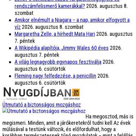
rendszámfelismerő kamerákkal?
2026. augusztus 8.
szombat
Amikor elnémult a Niagara – a nap, amikor elfogyott a
víz
2026. augusztus 8. szombat
Margaretha Zelle, a hírhedt Mata Hari
2026. augusztus
7. péntek
A Wikipédia alapítója, Jimmy Wales 60 éves
2026.
augusztus 7. péntek
A világ legnagyobb egynapos fesztiválja
2026.
augusztus 6. csütörtök
Fleming nagy felfedezése, a penicillin
2026.
augusztus 6. csütörtök
Útmutató a biztonságos mozgáshoz
Ha megosztod, más is
megismeri. Minden, amit a járókeretekről tudni kell Az évek
múlásával a testünk változik, és előfordulhat, hogy a
korábban természetesnek tűnő mozdulatok – mint a felállás