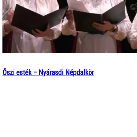
Őszi esték – Nyárasdi Népdalkör