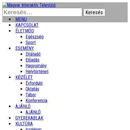
Keresés:
MENU
KAPCSOLAT
ÉLETMÓD
Egészség
Sport
ESEMÉNY
Díjátadó
Előadás
Hagyomány
Helytörténet
KÖZÉLET
Évforduló
Oktatás
Tábor
Konferencia
AJÁNLÓ
AJÁNLÓ
GYEREKABLAK
KULTÚRA
Irodalom