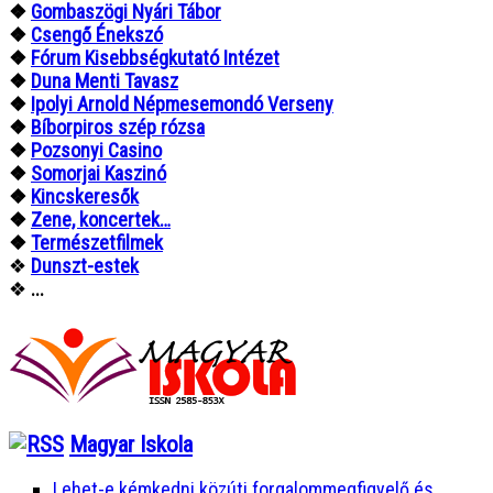
❖
Gombaszögi Nyári Tábor
❖
Csengő Énekszó
❖
Fórum Kisebbségkutató Intézet
❖
Duna Menti Tavasz
❖
Ipolyi Arnold Népmesemondó Verseny
❖
Bíborpiros szép rózsa
❖
Pozsonyi Casino
❖
Somorjai Kaszinó
❖
Kincskeresők
❖
Zene, koncertek…
❖
Természetfilmek
❖
Dunszt-estek
❖
...
Magyar Iskola
Lehet-e kémkedni közúti forgalommegfigyelő és