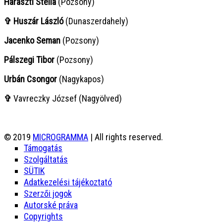
Haraszti Stella
(Pozsony)
✞ Huszár László
(Dunaszerdahely)
Jacenko Seman
(Pozsony)
Pálszegi Tibor
(Pozsony)
Urbán Csongor
(Nagykapos)
✞
Vavreczky József (Nagyölved)
© 2019
MICROGRAMMA
| All rights reserved.
Támogatás
Szolgáltatás
SÜTIK
Adatkezelési tájékoztató
Szerzői jogok
Autorské práva
Copyrights