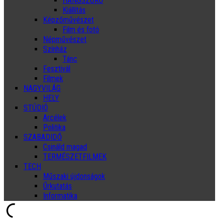
HANGSZÓRÓ
Kiállítás
Képzőművészet
Film és fotó
Népművészet
Színház
Tánc
Fesztivál
Filmek
NAGYVILÁG
HELY
STÚDIÓ
Arcélek
Politika
SZABADIDŐ
Csináld magad
TERMÉSZETFILMEK
TECH
Műszaki újdonságok
Űrkutatás
Informatika