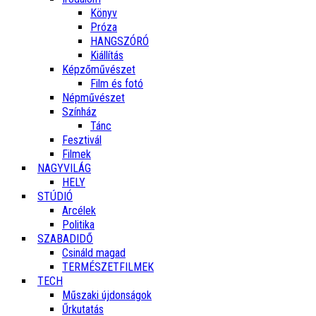
Könyv
Próza
HANGSZÓRÓ
Kiállítás
Képzőművészet
Film és fotó
Népművészet
Színház
Tánc
Fesztivál
Filmek
NAGYVILÁG
HELY
STÚDIÓ
Arcélek
Politika
SZABADIDŐ
Csináld magad
TERMÉSZETFILMEK
TECH
Műszaki újdonságok
Űrkutatás