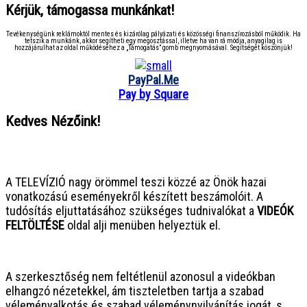
Kérjük, támogassa munkánkat!
Tevékenységünk reklámoktól mentes és kizárólag pályázati és közösségi finanszírozásból működik. Ha
tetszik a munkánk, akkor segítheti egy megosztással, illetve ha van rá módja, anyagilag is
hozzájárulhat az oldal működéséhez a „Támogatás” gomb megnyomásával. Segítségét köszönjük!
PayPal.Me
Pay by Square
Kedves Nézőink!
● ● ● ● ● ● ● ● ● ● ● ● ● ● ● ●
A TELEVÍZIÓ nagy örömmel teszi közzé az Önök hazai
vonatkozású eseményekről készített beszámolóit. A
tudósítás eljuttatásához szükséges tudnivalókat a
VIDEÓK
FELTÖLTÉSE
oldal alji menüben helyeztük el.
● ● ● ● ● ● ● ● ● ● ● ● ● ● ● ●
A szerkesztőség nem feltétlenül azonosul a videókban
elhangzó nézetekkel, ám tiszteletben tartja a szabad
véleményalkotás és szabad véleménynyilvánítás jogát, s