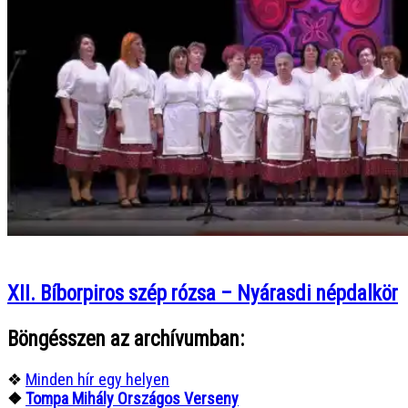
XII. Bíborpiros szép rózsa – Nyárasdi népdalkör
Böngésszen az archívumban:
❖
Minden hír egy helyen
❖
Tompa Mihály Országos Verseny