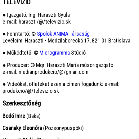
TELEVÍZIÓ
● Igazgató: Ing. Haraszti Gyula
e-mail: haraszti/@/televizio.sk
● Fenntartó: ©
Spolok ANIMA Társaság
Levélcím: Haraszti • Medzilaborecká 17, 821 01 Bratislava
● Működtető: ©
Microgramma
Stúdió
● Producer: © Mgr. Haraszti Mária műsorigazgató
e-mail: medianprodukcio/@/gmail.com
● Videókat, ötleteket ezen a címen fogadunk: e-mail:
produkcio/@/televizio.sk
Szerkesztőség
Bodó Imre
(Baka)
Csanaky Eleonóra
(Pozsonypüspöki)