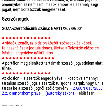
amennyiben az nem sérti mások emberi és személyiségi
jogait, nem korlátozzuk megjelenését.
Szerzői jogok
SOZA-szerződésünk száma: NM/11/26749/001
● ● ● ● ● ● ● ● ● ● ● ● ● ●
A videók, zenék, az oldalon közölt szövegek és képek
felhasználása a jogtulajdonos, illetve a Televízió előzetes
írásbeli engedélye nélkül
tilos.
● ● ● ● ● ● ● ● ● ● ● ● ● ● ●
A portálon megjelenített tartalmak szerzői jogvédelem alatt
állnak.
● ● ● ● ● ● ● ● ● ● ● ● ● ●
Az oldalon – a szerzők engedélyével – közölt valamennyi
tartalom szerzői joga a szerzők tulajdona. Kérjük, hogy Ön is
tartsa be a szerzői jogról szóló törvény —
ZÁKON 618/2003
Z.z. o autorskom práve ... (autorský zákon)
— előírásait.