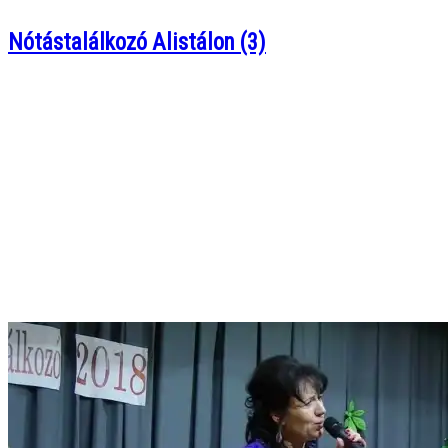
Nótástalálkozó Alistálon (3)