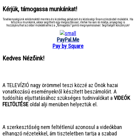
Kérjük, támogassa munkánkat!
Tevékenységünk reklámoktól mentes és kizárólag pályázati és közösségi finanszírozásból működik. Ha
tetszik a munkánk, akkor segítheti egy megosztással, illetve ha van rá módja, anyagilag is
hozzájárulhat az oldal működéséhez a „Támogatás” gomb megnyomásával. Segítségét köszönjük!
PayPal.Me
Pay by Square
Kedves Nézőink!
● ● ● ● ● ● ● ● ● ● ● ● ● ● ● ●
A TELEVÍZIÓ nagy örömmel teszi közzé az Önök hazai
vonatkozású eseményekről készített beszámolóit. A
tudósítás eljuttatásához szükséges tudnivalókat a
VIDEÓK
FELTÖLTÉSE
oldal alji menüben helyeztük el.
● ● ● ● ● ● ● ● ● ● ● ● ● ● ● ●
A szerkesztőség nem feltétlenül azonosul a videókban
elhangzó nézetekkel, ám tiszteletben tartja a szabad