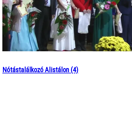
Nótástalálkozó Alistálon (4)