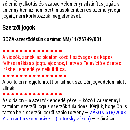
véleményalkotás és szabad véleménynyilvánítás jogát, s
amennyiben az nem sérti mások emberi és személyiségi
jogait, nem korlátozzuk megjelenését.
Szerzői jogok
SOZA-szerződésünk száma: NM/11/26749/001
● ● ● ● ● ● ● ● ● ● ● ● ● ●
A videók, zenék, az oldalon közölt szövegek és képek
felhasználása a jogtulajdonos, illetve a Televízió előzetes
írásbeli engedélye nélkül
tilos.
● ● ● ● ● ● ● ● ● ● ● ● ● ● ●
A portálon megjelenített tartalmak szerzői jogvédelem alatt
állnak.
● ● ● ● ● ● ● ● ● ● ● ● ● ●
Az oldalon – a szerzők engedélyével – közölt valamennyi
tartalom szerzői joga a szerzők tulajdona. Kérjük, hogy Ön is
tartsa be a szerzői jogról szóló törvény —
ZÁKON 618/2003
Z.z. o autorskom práve ... (autorský zákon)
— előírásait.