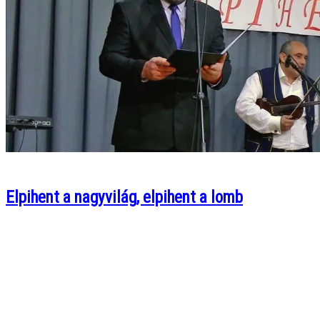
Elpihent a nagyvilág, elpihent a lomb