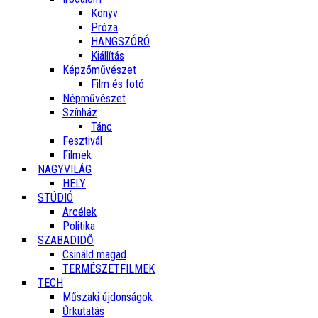
Könyv
Próza
HANGSZÓRÓ
Kiállítás
Képzőművészet
Film és fotó
Népművészet
Színház
Tánc
Fesztivál
Filmek
NAGYVILÁG
HELY
STÚDIÓ
Arcélek
Politika
SZABADIDŐ
Csináld magad
TERMÉSZETFILMEK
TECH
Műszaki újdonságok
Űrkutatás