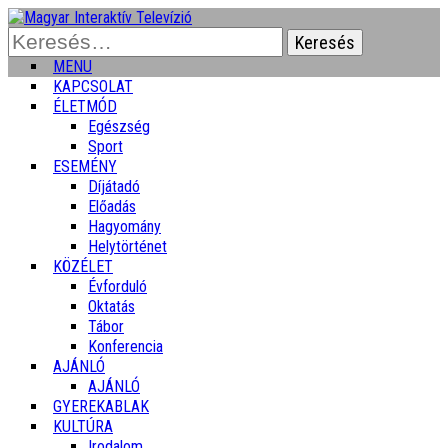
Keresés:
MENU
KAPCSOLAT
ÉLETMÓD
Egészség
Sport
ESEMÉNY
Díjátadó
Előadás
Hagyomány
Helytörténet
KÖZÉLET
Évforduló
Oktatás
Tábor
Konferencia
AJÁNLÓ
AJÁNLÓ
GYEREKABLAK
KULTÚRA
Irodalom