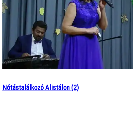
Nótástalálkozó Alistálon (2)