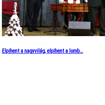
Elpihent a nagyvilág, elpihent a lomb…