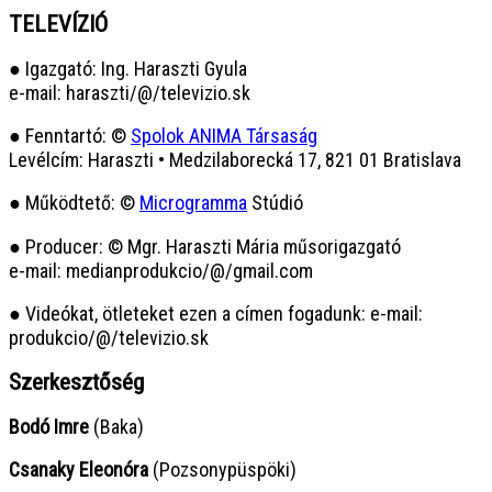
TELEVÍZIÓ
● Igazgató: Ing. Haraszti Gyula
e-mail: haraszti/@/televizio.sk
● Fenntartó: ©
Spolok ANIMA Társaság
Levélcím: Haraszti • Medzilaborecká 17, 821 01 Bratislava
● Működtető: ©
Microgramma
Stúdió
● Producer: © Mgr. Haraszti Mária műsorigazgató
e-mail: medianprodukcio/@/gmail.com
● Videókat, ötleteket ezen a címen fogadunk: e-mail:
produkcio/@/televizio.sk
Szerkesztőség
Bodó Imre
(Baka)
Csanaky Eleonóra
(Pozsonypüspöki)