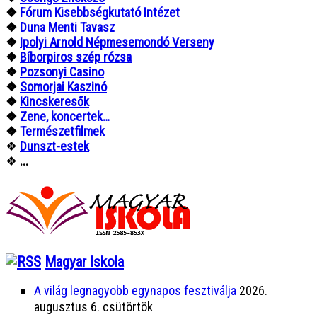
❖
Fórum Kisebbségkutató Intézet
❖
Duna Menti Tavasz
❖
Ipolyi Arnold Népmesemondó Verseny
❖
Bíborpiros szép rózsa
❖
Pozsonyi Casino
❖
Somorjai Kaszinó
❖
Kincskeresők
❖
Zene, koncertek…
❖
Természetfilmek
❖
Dunszt-estek
❖
...
Magyar Iskola
A világ legnagyobb egynapos fesztiválja
2026.
augusztus 6. csütörtök