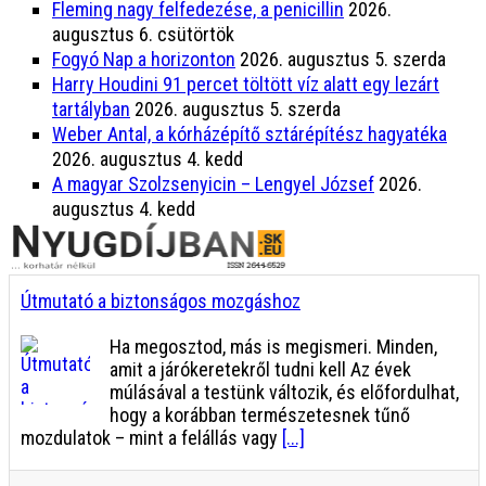
Fleming nagy felfedezése, a penicillin
2026.
augusztus 6. csütörtök
Fogyó Nap a horizonton
2026. augusztus 5. szerda
Harry Houdini 91 percet töltött víz alatt egy lezárt
tartályban
2026. augusztus 5. szerda
Weber Antal, a kórházépítő sztárépítész hagyatéka
2026. augusztus 4. kedd
A magyar Szolzsenyicin – Lengyel József
2026.
augusztus 4. kedd
Útmutató a biztonságos mozgáshoz
Ha megosztod, más is megismeri. Minden,
amit a járókeretekről tudni kell Az évek
múlásával a testünk változik, és előfordulhat,
hogy a korábban természetesnek tűnő
mozdulatok – mint a felállás vagy
[...]