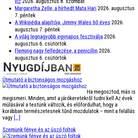
víz
2026. augusztus 8. szombat
Margaretha Zelle, a hírhedt Mata Hari
2026. augusztus
7. péntek
A Wikipédia alapítója, Jimmy Wales 60 éves
2026.
augusztus 7. péntek
A világ legnagyobb egynapos fesztiválja
2026.
augusztus 6. csütörtök
Fleming nagy felfedezése, a penicillin
2026.
augusztus 6. csütörtök
Útmutató a biztonságos mozgáshoz
Ha megosztod, más is
megismeri. Minden, amit a járókeretekről tudni kell Az évek
múlásával a testünk változik, és előfordulhat, hogy a
korábban természetesnek tűnő mozdulatok – mint a felállás
vagy
[...]
Szemünk fénye és az úszó foltok