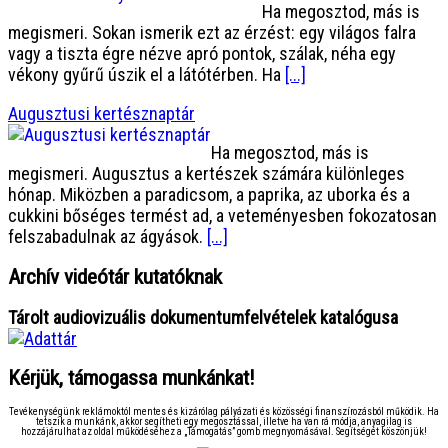
Ha megosztod, más is
megismeri. Sokan ismerik ezt az érzést: egy világos falra
vagy a tiszta égre nézve apró pontok, szálak, néha egy
vékony gyűrű úszik el a látótérben. Ha
[...]
Augusztusi kertésznaptár
Ha megosztod, más is
megismeri. Augusztus a kertészek számára különleges
hónap. Miközben a paradicsom, a paprika, az uborka és a
cukkini bőséges termést ad, a veteményesben fokozatosan
felszabadulnak az ágyások.
[...]
Archív videótár kutatóknak
Tárolt audiovizuális dokumentumfelvételek katalógusa
Kérjük, támogassa munkánkat!
Tevékenységünk reklámoktól mentes és kizárólag pályázati és közösségi finanszírozásból működik. Ha
tetszik a munkánk, akkor segítheti egy megosztással, illetve ha van rá módja, anyagilag is
hozzájárulhat az oldal működéséhez a „Támogatás” gomb megnyomásával. Segítségét köszönjük!