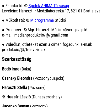
● Fenntartó: ©
Spolok ANIMA Társaság
Levélcím: Haraszti • Medzilaborecká 17, 821 01 Bratislava
● Működtető: ©
Microgramma
Stúdió
● Producer: © Mgr. Haraszti Mária műsorigazgató
e-mail: medianprodukcio/@/gmail.com
● Videókat, ötleteket ezen a címen fogadunk: e-mail:
produkcio/@/televizio.sk
Szerkesztőség
Bodó Imre
(Baka)
Csanaky Eleonóra
(Pozsonypüspöki)
Haraszti Stella
(Pozsony)
✞ Huszár László
(Dunaszerdahely)
Jacenko Seman
(Pozsony)