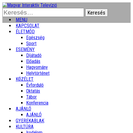
Keresés:
MENU
KAPCSOLAT
ÉLETMÓD
Egészség
Sport
ESEMÉNY
Díjátadó
Előadás
Hagyomány
Helytörténet
KÖZÉLET
Évforduló
Oktatás
Tábor
Konferencia
AJÁNLÓ
AJÁNLÓ
GYEREKABLAK
KULTÚRA
Irodalom