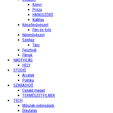
Könyv
Próza
HANGSZÓRÓ
Kiállítás
Képzőművészet
Film és fotó
Népművészet
Színház
Tánc
Fesztivál
Filmek
NAGYVILÁG
HELY
STÚDIÓ
Arcélek
Politika
SZABADIDŐ
Csináld magad
TERMÉSZETFILMEK
TECH
Műszaki újdonságok
Űrkutatás