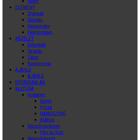
Sport
ESEMÉNY
Díjátadó
Előadás
Hagyomány
Helytörténet
KÖZÉLET
Évforduló
Oktatás
Tábor
Konferencia
AJÁNLÓ
AJÁNLÓ
GYEREKABLAK
KULTÚRA
Irodalom
Könyv
Próza
HANGSZÓRÓ
Kiállítás
Képzőművészet
Film és fotó
Népművészet