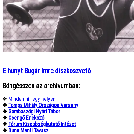
Elhunyt Bugár Imre diszkoszvető
Böngésszen az archívumban:
❖
Minden hír egy helyen
❖
Tompa Mihály Országos Verseny
❖
Gombaszögi Nyári Tábor
❖
Csengő Énekszó
❖
Fórum Kisebbségkutató Intézet
❖
Duna Menti Tavasz