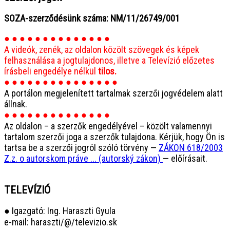
SOZA-szerződésünk száma: NM/11/26749/001
● ● ● ● ● ● ● ● ● ● ● ● ● ●
A videók, zenék, az oldalon közölt szövegek és képek
felhasználása a jogtulajdonos, illetve a Televízió előzetes
írásbeli engedélye nélkül
tilos.
● ● ● ● ● ● ● ● ● ● ● ● ● ● ●
A portálon megjelenített tartalmak szerzői jogvédelem alatt
állnak.
● ● ● ● ● ● ● ● ● ● ● ● ● ●
Az oldalon – a szerzők engedélyével – közölt valamennyi
tartalom szerzői joga a szerzők tulajdona. Kérjük, hogy Ön is
tartsa be a szerzői jogról szóló törvény —
ZÁKON 618/2003
Z.z. o autorskom práve ... (autorský zákon)
— előírásait.
TELEVÍZIÓ
● Igazgató: Ing. Haraszti Gyula
e-mail: haraszti/@/televizio.sk