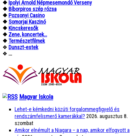
❖
Ipolyi Arnold Népmesemondó Verseny
❖
Bíborpiros szép rózsa
❖
Pozsonyi Casino
❖
Somorjai Kaszinó
❖
Kincskeresők
❖
Zene, koncertek…
❖
Természetfilmek
❖
Dunszt-estek
❖
...
Magyar Iskola
Lehet-e kémkedni közúti forgalommegfigyelő és
rendszámfelismerő kamerákkal?
2026. augusztus 8.
szombat
Amikor elnémult a Niagara – a nap, amikor elfogyott a