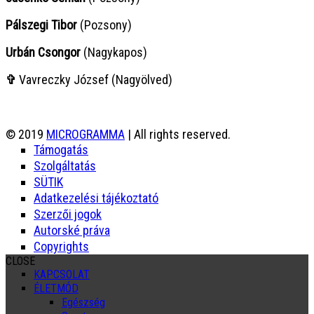
Pálszegi Tibor
(Pozsony)
Urbán Csongor
(Nagykapos)
✞
Vavreczky József (Nagyölved)
© 2019
MICROGRAMMA
| All rights reserved.
Támogatás
Szolgáltatás
SÜTIK
Adatkezelési tájékoztató
Szerzői jogok
Autorské práva
Copyrights
CLOSE
KAPCSOLAT
ÉLETMÓD
Egészség