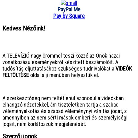
PayPal.Me
Pay by Square
Kedves Nézőink!
● ● ● ● ● ● ● ● ● ● ● ● ● ● ● ●
A TELEVÍZIÓ nagy örömmel teszi közzé az Önök hazai
vonatkozású eseményekről készített beszámolóit. A
tudósítás eljuttatásához szükséges tudnivalókat a
VIDEÓK
FELTÖLTÉSE
oldal alji menüben helyeztük el.
● ● ● ● ● ● ● ● ● ● ● ● ● ● ● ●
A szerkesztőség nem feltétlenül azonosul a videókban
elhangzó nézetekkel, ám tiszteletben tartja a szabad
véleményalkotás és szabad véleménynyilvánítás jogát, s
amennyiben az nem sérti mások emberi és személyiségi
jogait, nem korlátozzuk megjelenését.
Szerzői jogok