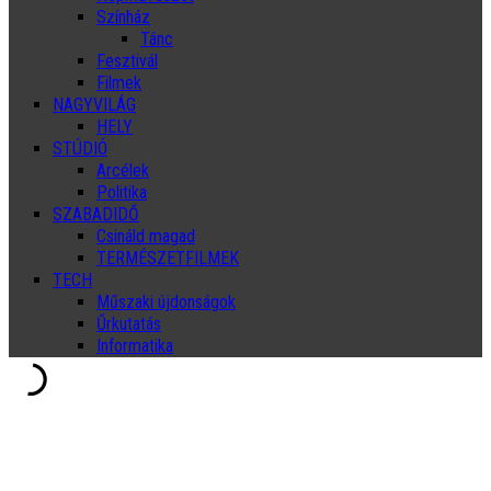
Színház
Tánc
Fesztivál
Filmek
NAGYVILÁG
HELY
STÚDIÓ
Arcélek
Politika
SZABADIDŐ
Csináld magad
TERMÉSZETFILMEK
TECH
Műszaki újdonságok
Űrkutatás
Informatika