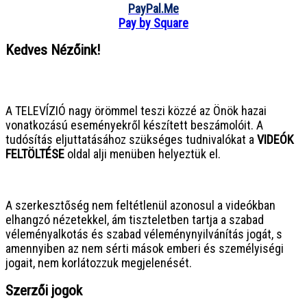
PayPal.Me
Pay by Square
Kedves Nézőink!
● ● ● ● ● ● ● ● ● ● ● ● ● ● ● ●
A TELEVÍZIÓ nagy örömmel teszi közzé az Önök hazai
vonatkozású eseményekről készített beszámolóit. A
tudósítás eljuttatásához szükséges tudnivalókat a
VIDEÓK
FELTÖLTÉSE
oldal alji menüben helyeztük el.
● ● ● ● ● ● ● ● ● ● ● ● ● ● ● ●
A szerkesztőség nem feltétlenül azonosul a videókban
elhangzó nézetekkel, ám tiszteletben tartja a szabad
véleményalkotás és szabad véleménynyilvánítás jogát, s
amennyiben az nem sérti mások emberi és személyiségi
jogait, nem korlátozzuk megjelenését.
Szerzői jogok