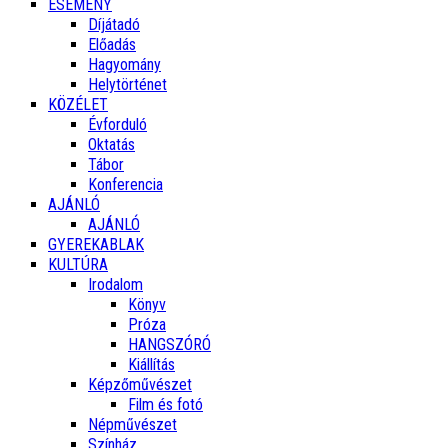
ESEMÉNY
Díjátadó
Előadás
Hagyomány
Helytörténet
KÖZÉLET
Évforduló
Oktatás
Tábor
Konferencia
AJÁNLÓ
AJÁNLÓ
GYEREKABLAK
KULTÚRA
Irodalom
Könyv
Próza
HANGSZÓRÓ
Kiállítás
Képzőművészet
Film és fotó
Népművészet
Színház