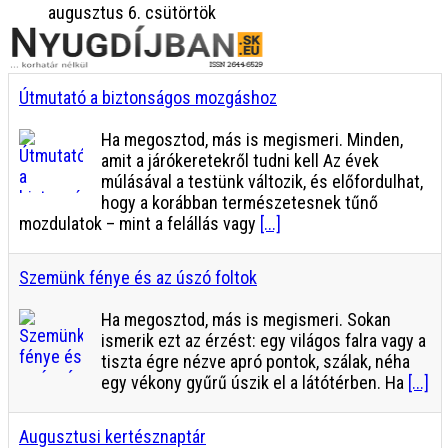
augusztus 6. csütörtök
Útmutató a biztonságos mozgáshoz
Ha megosztod, más is megismeri. Minden,
amit a járókeretekről tudni kell Az évek
múlásával a testünk változik, és előfordulhat,
hogy a korábban természetesnek tűnő
mozdulatok – mint a felállás vagy
[...]
Szemünk fénye és az úszó foltok
Ha megosztod, más is megismeri. Sokan
ismerik ezt az érzést: egy világos falra vagy a
tiszta égre nézve apró pontok, szálak, néha
egy vékony gyűrű úszik el a látótérben. Ha
[...]
Augusztusi kertésznaptár