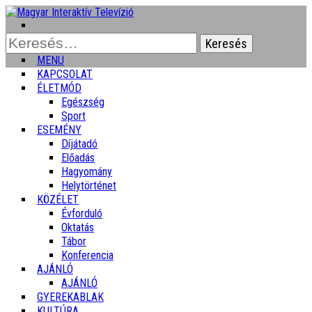
Keresés:
MENU
KAPCSOLAT
ÉLETMÓD
Egészség
Sport
ESEMÉNY
Díjátadó
Előadás
Hagyomány
Helytörténet
KÖZÉLET
Évforduló
Oktatás
Tábor
Konferencia
AJÁNLÓ
AJÁNLÓ
GYEREKABLAK
KULTÚRA