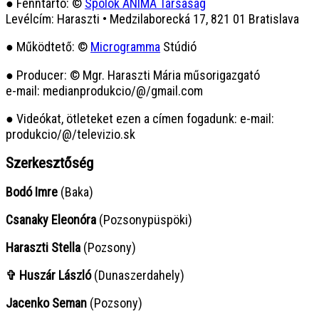
● Fenntartó: ©
Spolok ANIMA Társaság
Levélcím: Haraszti • Medzilaborecká 17, 821 01 Bratislava
● Működtető: ©
Microgramma
Stúdió
● Producer: © Mgr. Haraszti Mária műsorigazgató
e-mail: medianprodukcio/@/gmail.com
● Videókat, ötleteket ezen a címen fogadunk: e-mail:
produkcio/@/televizio.sk
Szerkesztőség
Bodó Imre
(Baka)
Csanaky Eleonóra
(Pozsonypüspöki)
Haraszti Stella
(Pozsony)
✞ Huszár László
(Dunaszerdahely)
Jacenko Seman
(Pozsony)