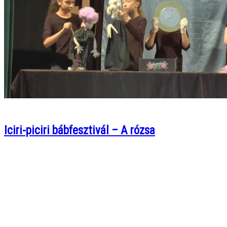
Iciri-piciri bábfesztivál – A rózsa