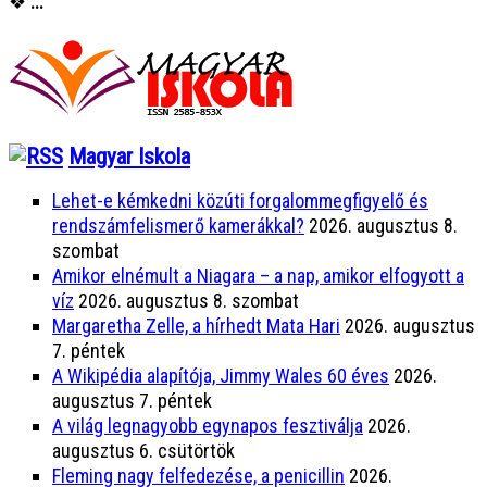
❖
...
Magyar Iskola
Lehet-e kémkedni közúti forgalommegfigyelő és
rendszámfelismerő kamerákkal?
2026. augusztus 8.
szombat
Amikor elnémult a Niagara – a nap, amikor elfogyott a
víz
2026. augusztus 8. szombat
Margaretha Zelle, a hírhedt Mata Hari
2026. augusztus
7. péntek
A Wikipédia alapítója, Jimmy Wales 60 éves
2026.
augusztus 7. péntek
A világ legnagyobb egynapos fesztiválja
2026.
augusztus 6. csütörtök
Fleming nagy felfedezése, a penicillin
2026.