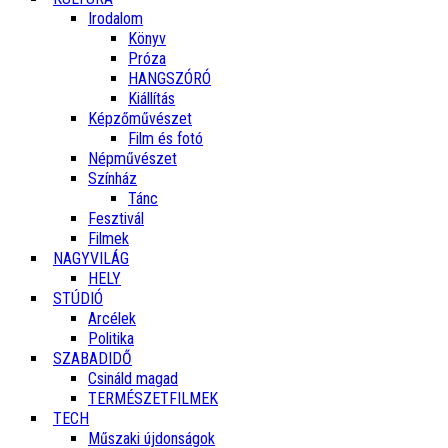
Irodalom
Könyv
Próza
HANGSZÓRÓ
Kiállítás
Képzőművészet
Film és fotó
Népművészet
Színház
Tánc
Fesztivál
Filmek
NAGYVILÁG
HELY
STÚDIÓ
Arcélek
Politika
SZABADIDŐ
Csináld magad
TERMÉSZETFILMEK
TECH
Műszaki újdonságok