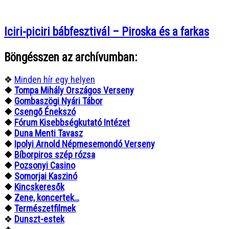
Iciri-piciri bábfesztivál – Piroska és a farkas
Böngésszen az archívumban:
❖
Minden hír egy helyen
❖
Tompa Mihály Országos Verseny
❖
Gombaszögi Nyári Tábor
❖
Csengő Énekszó
❖
Fórum Kisebbségkutató Intézet
❖
Duna Menti Tavasz
❖
Ipolyi Arnold Népmesemondó Verseny
❖
Bíborpiros szép rózsa
❖
Pozsonyi Casino
❖
Somorjai Kaszinó
❖
Kincskeresők
❖
Zene, koncertek…
❖
Természetfilmek
❖
Dunszt-estek