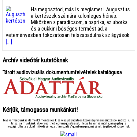
Ha megosztod, más is megismeri. Augusztus
a kertészek számára különleges hónap.
Miközben a paradicsom, a paprika, az uborka
és a cukkini bőséges termést ad, a
veteményesben fokozatosan felszabadulnak az ágyások.
[...]
Archív videótár kutatóknak
Tárolt audiovizuális dokumentumfelvételek katalógusa
Kérjük, támogassa munkánkat!
Tevékenységünk reklámoktól mentes és kizárólag pályázati és közösségi finanszírozásból működik. Ha
tetszik a munkánk, akkor segítheti egy megosztással, illetve ha van rá módja, anyagilag is
hozzájárulhat az oldal működéséhez a „Támogatás” gomb megnyomásával. Segítségét köszönjük!