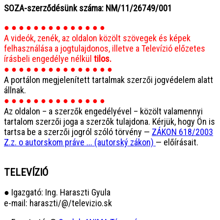
SOZA-szerződésünk száma: NM/11/26749/001
● ● ● ● ● ● ● ● ● ● ● ● ● ●
A videók, zenék, az oldalon közölt szövegek és képek
felhasználása a jogtulajdonos, illetve a Televízió előzetes
írásbeli engedélye nélkül
tilos.
● ● ● ● ● ● ● ● ● ● ● ● ● ● ●
A portálon megjelenített tartalmak szerzői jogvédelem alatt
állnak.
● ● ● ● ● ● ● ● ● ● ● ● ● ●
Az oldalon – a szerzők engedélyével – közölt valamennyi
tartalom szerzői joga a szerzők tulajdona. Kérjük, hogy Ön is
tartsa be a szerzői jogról szóló törvény —
ZÁKON 618/2003
Z.z. o autorskom práve ... (autorský zákon)
— előírásait.
TELEVÍZIÓ
● Igazgató: Ing. Haraszti Gyula
e-mail: haraszti/@/televizio.sk