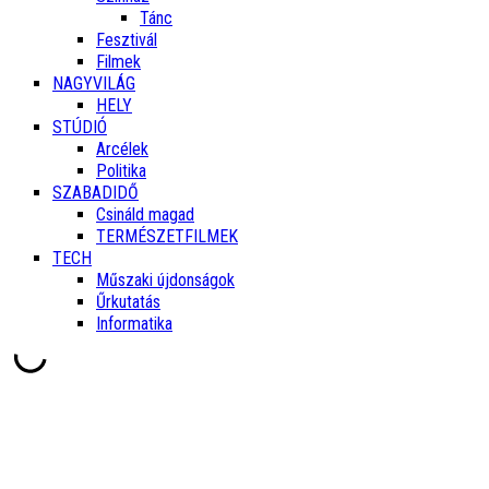
Tánc
Fesztivál
Filmek
NAGYVILÁG
HELY
STÚDIÓ
Arcélek
Politika
SZABADIDŐ
Csináld magad
TERMÉSZETFILMEK
TECH
Műszaki újdonságok
Űrkutatás
Informatika