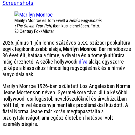
Screenshots
Marilyn Monroe és Tom Ewell a
Hétévi vágyakozás
(The Seven Year Itch)
ikonikus jelenetében. Fotó:
20 Century Fox/Allstar
2026. június 1-jén lenne százéves a XX. századi popkultúra
egyik legikonikusabb alakja,
Marilyn Monroe
. Bár mindössze
36 évet élt, hatása a filmre, a divatra és a tömegkultúrára
máig érezhető. A szőke hollywoodi
díva
alakja egyszerre
jelképe a klasszikus filmcsillag ragyogásának és a hírnév
árnyoldalainak.
Marilyn Monroe 1926-ban született Los Angelesben Norma
Jeane Mortenson néven. Gyermekkora távol állt a későbbi
hollywoodi csillogástól: nevelőszülőknél és árvaházakban
nőtt fel, mivel édesanyja mentális problémákkal küzdött. A
fiatal Norma Jeane már korán megtapasztalta a
bizonytalanságot, ami egész életében hatással volt
személyiségére.