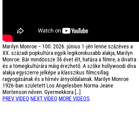
Marilyn Monroe – 100.
2026. június 1-jén lenne százéves a
XX. századi popkultúra egyik legikonikusabb alakja, Marilyn
Monroe. Bár mindössze 36 évet élt, hatása a filmre, a divatra
és a tömegkultúrára máig érezhető. A szőke hollywoodi díva
alakja egyszerre jelképe a klasszikus filmcsillag
ragyogásának és a hírnév árnyoldalainak. Marilyn Monroe
1926-ban született Los Angelesben Norma Jeane
Mortenson néven. Gyermekkora […]
PREV VIDEO
NEXT VIDEO
MORE VIDEOS