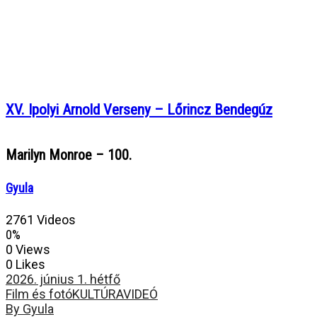
XV. Ipolyi Arnold Verseny – Lőrincz Bendegúz
Marilyn Monroe – 100.
Gyula
2761 Videos
0%
0 Views
0 Likes
2026. június 1. hétfő
Film és fotó
KULTÚRA
VIDEÓ
By Gyula