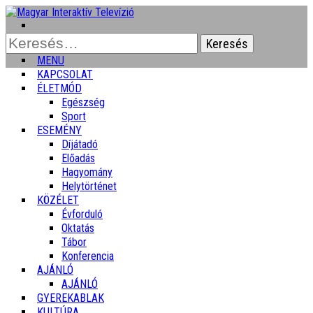
Keresés:
MENU
KAPCSOLAT
ÉLETMÓD
Egészség
Sport
ESEMÉNY
Díjátadó
Előadás
Hagyomány
Helytörténet
KÖZÉLET
Évforduló
Oktatás
Tábor
Konferencia
AJÁNLÓ
AJÁNLÓ
GYEREKABLAK
KULTÚRA