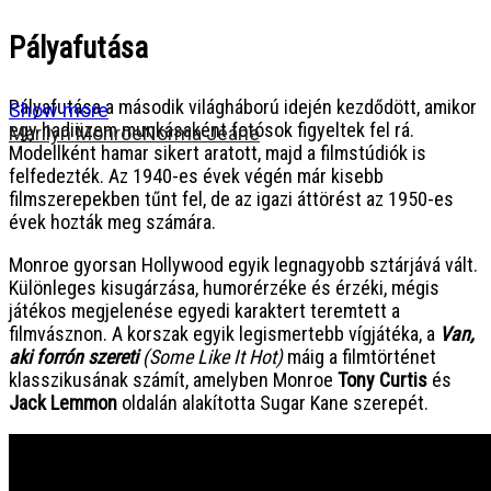
Pályafutása
Pályafutása a második világháború idején kezdődött, amikor
Show more
egy hadiüzem munkásaként fotósok figyeltek fel rá.
Marilyn Monroe
Norma Jeane
Modellként hamar sikert aratott, majd a filmstúdiók is
felfedezték. Az 1940-es évek végén már kisebb
filmszerepekben tűnt fel, de az igazi áttörést az 1950-es
évek hozták meg számára.
Monroe gyorsan Hollywood egyik legnagyobb sztárjává vált.
Különleges kisugárzása, humorérzéke és érzéki, mégis
játékos megjelenése egyedi karaktert teremtett a
filmvásznon. A korszak egyik legismertebb vígjátéka, a
Van,
aki forrón szereti
(Some Like It Hot)
máig a filmtörténet
klasszikusának számít, amelyben Monroe
Tony Curtis
és
Jack Lemmon
oldalán alakította Sugar Kane szerepét.