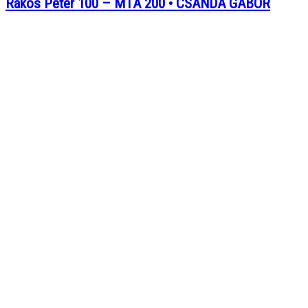
Rákos Péter 100 – MTA 200 • CSANDA GÁBOR