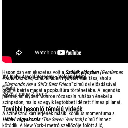
NEXT
Hasonlóan emlékezetes volt a
Szőkék előnyben
(Gentlemen
XV. Ipolyi Arnold Verseny – Velebný Máté
Prefer Blondes)
című filmben nyújtott alakítása, ahol a
„Diamonds Are a Girl’s Best Friend”
című dal előadásával
Gyula
örökre beírta magát a popkultúra történetébe. A legendás
2026. június 2. kedd
jelenet, amelyben Monroe rózsaszín ruhában énekel a
színpadon, ma is az egyik legtöbbet idézett filmes pillanat.
További hasonló témájú videók
A színésznő karrierjének másik ikonikus momentuma a
Hétévi vágyakozás
(The Seven Year Itch)
című filmhez
kötődik. A New York-i metró szellőzője fölött álló,