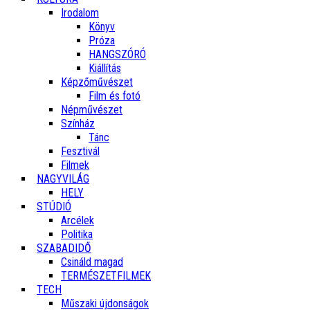
Irodalom
Könyv
Próza
HANGSZÓRÓ
Kiállítás
Képzőművészet
Film és fotó
Népművészet
Színház
Tánc
Fesztivál
Filmek
NAGYVILÁG
HELY
STÚDIÓ
Arcélek
Politika
SZABADIDŐ
Csináld magad
TERMÉSZETFILMEK
TECH
Műszaki újdonságok