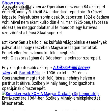
Show more
A következő 40 évben az Operában összesen 84 szerepet
Székely Mihály
énekelt, amelyek közül 54 a standard repertoár fő részét
képezte. Pályafutása során csak Budapesten 1324 előadása
volt. Mivel nem akart külföldön élni, már 1925-ben, távozása
előestéjén meggondolatlanul felmondott egy hatéves
szerződést a bécsi Staatsoperrel.
Ezt követően a belföldi és külföldi világpolitikai események
pályafutása nagy részében Magyarországon tartották.
Ennek ellenére számos külföldi megbízása
volt. Olaszországban és Bécsbem is sokszor szerepelt.
Egyik legfontosabb szerepe
A kékszakállú herceg
vára
volt.
Bartók Béla
, az 1936. október 29-én az
Operaházban megtartott felújításra, néhány helyen a
partitúrát átírva, Székely Mihály hangjához igazította
operájának címszerepét.
Emlékezetére 1964-ben Székely Mihály-emlékplakettet
PREV
létesítettek.