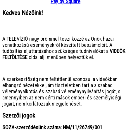
Pay by Square
Kedves Nézőink!
● ● ● ● ● ● ● ● ● ● ● ● ● ● ● ●
A TELEVÍZIÓ nagy örömmel teszi közzé az Önök hazai
vonatkozású eseményekről készített beszámolóit. A
tudósítás eljuttatásához szükséges tudnivalókat a
VIDEÓK
FELTÖLTÉSE
oldal alji menüben helyeztük el.
● ● ● ● ● ● ● ● ● ● ● ● ● ● ● ●
A szerkesztőség nem feltétlenül azonosul a videókban
elhangzó nézetekkel, ám tiszteletben tartja a szabad
véleményalkotás és szabad véleménynyilvánítás jogát, s
amennyiben az nem sérti mások emberi és személyiségi
jogait, nem korlátozzuk megjelenését.
Szerzői jogok
SOZA-szerződésünk száma: NM/11/26749/001