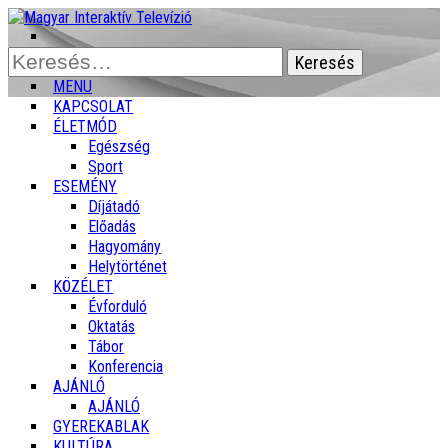
Keresés:
MENU
KAPCSOLAT
ÉLETMÓD
Egészség
Sport
ESEMÉNY
Díjátadó
Előadás
Hagyomány
Helytörténet
KÖZÉLET
Évforduló
Oktatás
Tábor
Konferencia
AJÁNLÓ
AJÁNLÓ
GYEREKABLAK
KULTÚRA