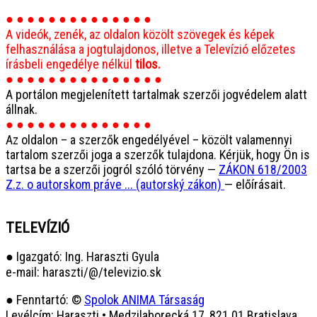
● ● ● ● ● ● ● ● ● ● ● ● ● ●
A videók, zenék, az oldalon közölt szövegek és képek
felhasználása a jogtulajdonos, illetve a Televízió előzetes
írásbeli engedélye nélkül
tilos.
● ● ● ● ● ● ● ● ● ● ● ● ● ● ●
A portálon megjelenített tartalmak szerzői jogvédelem alatt
állnak.
● ● ● ● ● ● ● ● ● ● ● ● ● ●
Az oldalon – a szerzők engedélyével – közölt valamennyi
tartalom szerzői joga a szerzők tulajdona. Kérjük, hogy Ön is
tartsa be a szerzői jogról szóló törvény —
ZÁKON 618/2003
Z.z. o autorskom práve ... (autorský zákon)
— előírásait.
TELEVÍZIÓ
● Igazgató: Ing. Haraszti Gyula
e-mail: haraszti/@/televizio.sk
● Fenntartó: ©
Spolok ANIMA Társaság
Levélcím: Haraszti • Medzilaborecká 17, 821 01 Bratislava