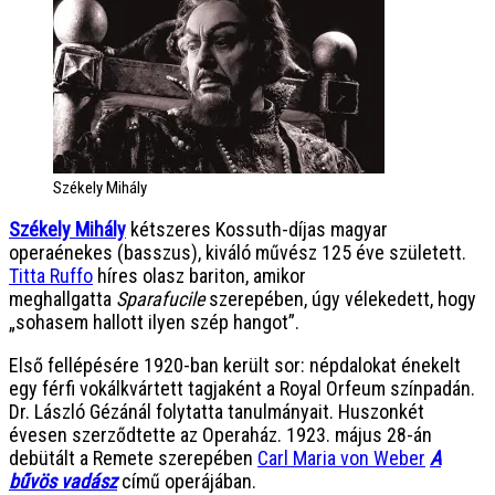
Székely Mihály
Székely Mihály
kétszeres Kossuth-díjas magyar
operaénekes (basszus), kiváló művész 125 éve született.
Titta Ruffo
híres olasz bariton, amikor
meghallgatta
Sparafucile
szerepében, úgy vélekedett, hogy
„sohasem hallott ilyen szép hangot”.
Első fellépésére 1920-ban került sor: népdalokat énekelt
egy férfi vokálkvártett tagjaként a Royal Orfeum színpadán.
Dr. László Gézánál folytatta tanulmányait. Huszonkét
évesen szerződtette az Operaház. 1923. május 28-án
debütált a Remete szerepében
Carl Maria von Weber
A
bűvös vadász
című operájában.