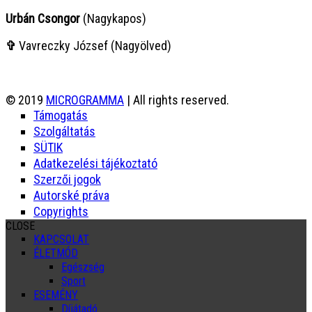
Urbán Csongor
(Nagykapos)
✞
Vavreczky József (Nagyölved)
© 2019
MICROGRAMMA
| All rights reserved.
Támogatás
Szolgáltatás
SÜTIK
Adatkezelési tájékoztató
Szerzői jogok
Autorské práva
Copyrights
CLOSE
KAPCSOLAT
ÉLETMÓD
Egészség
Sport
ESEMÉNY
Díjátadó