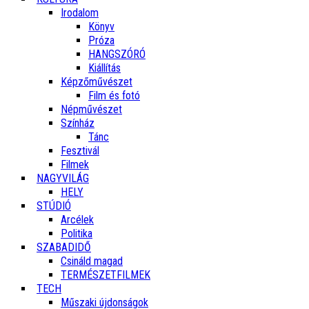
Irodalom
Könyv
Próza
HANGSZÓRÓ
Kiállítás
Képzőművészet
Film és fotó
Népművészet
Színház
Tánc
Fesztivál
Filmek
NAGYVILÁG
HELY
STÚDIÓ
Arcélek
Politika
SZABADIDŐ
Csináld magad
TERMÉSZETFILMEK
TECH
Műszaki újdonságok