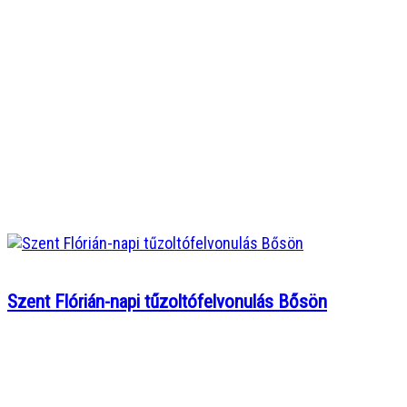
Szent Flórián-napi tűzoltófelvonulás Bősön