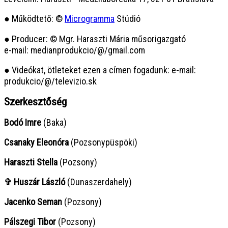
● Működtető: ©
Microgramma
Stúdió
● Producer: © Mgr. Haraszti Mária műsorigazgató
e-mail: medianprodukcio/@/gmail.com
● Videókat, ötleteket ezen a címen fogadunk: e-mail:
produkcio/@/televizio.sk
Szerkesztőség
Bodó Imre
(Baka)
Csanaky Eleonóra
(Pozsonypüspöki)
Haraszti Stella
(Pozsony)
✞ Huszár László
(Dunaszerdahely)
Jacenko Seman
(Pozsony)
Pálszegi Tibor
(Pozsony)