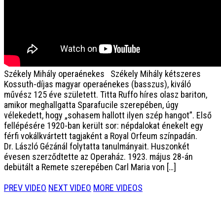
Székely Mihály operaénekes
Székely Mihály kétszeres
Kossuth-díjas magyar operaénekes (basszus), kiváló
művész 125 éve született. Titta Ruffo híres olasz bariton,
amikor meghallgatta Sparafucile szerepében, úgy
vélekedett, hogy „sohasem hallott ilyen szép hangot”. Első
fellépésére 1920-ban került sor: népdalokat énekelt egy
férfi vokálkvártett tagjaként a Royal Orfeum színpadán.
Dr. László Gézánál folytatta tanulmányait. Huszonkét
évesen szerződtette az Operaház. 1923. május 28-án
debütált a Remete szerepében Carl Maria von […]
PREV VIDEO
NEXT VIDEO
MORE VIDEOS