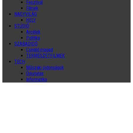
Fesztivál
Filmek
NAGYVILÁG
HELY
STÚDIÓ
Arcélek
Politika
SZABADIDŐ
Csináld magad
TERMÉSZETFILMEK
TECH
Műszaki újdonságok
Űrkutatás
Informatika