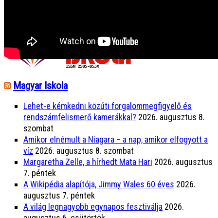
❖
Dunszt-estek
❖
...
Magyar Iskola
Lehet-e kémkedni közúti forgalommegfigyelő és
rendszámfelismerő kamerákkal?
2026. augusztus 8.
szombat
Amikor elnémult a Niagara – a nap, amikor elfogyott a
víz
2026. augusztus 8. szombat
Margaretha Zelle, a hírhedt Mata Hari
2026. augusztus
7. péntek
A Wikipédia alapítója, Jimmy Wales 60 éves
2026.
augusztus 7. péntek
A világ legnagyobb egynapos fesztiválja
2026.
augusztus 6. csütörtök