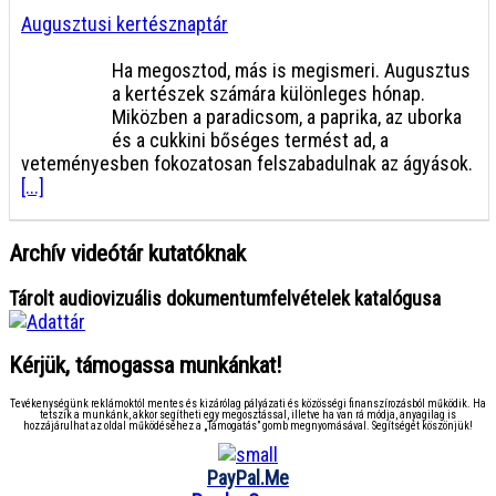
Augusztusi kertésznaptár
Ha megosztod, más is megismeri. Augusztus
a kertészek számára különleges hónap.
Miközben a paradicsom, a paprika, az uborka
és a cukkini bőséges termést ad, a
veteményesben fokozatosan felszabadulnak az ágyások.
[...]
Archív videótár kutatóknak
Tárolt audiovizuális dokumentumfelvételek katalógusa
Kérjük, támogassa munkánkat!
Tevékenységünk reklámoktól mentes és kizárólag pályázati és közösségi finanszírozásból működik. Ha
tetszik a munkánk, akkor segítheti egy megosztással, illetve ha van rá módja, anyagilag is
hozzájárulhat az oldal működéséhez a „Támogatás” gomb megnyomásával. Segítségét köszönjük!
PayPal.Me