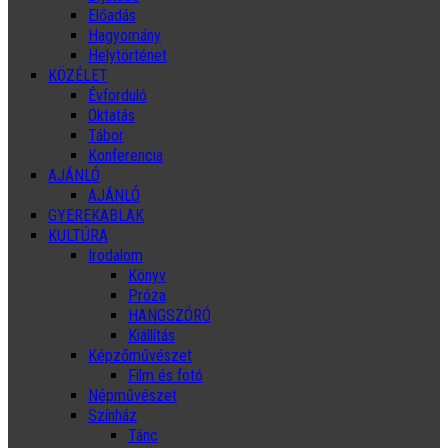
Előadás
Hagyomány
Helytörténet
KÖZÉLET
Évforduló
Oktatás
Tábor
Konferencia
AJÁNLÓ
AJÁNLÓ
GYEREKABLAK
KULTÚRA
Irodalom
Könyv
Próza
HANGSZÓRÓ
Kiállítás
Képzőművészet
Film és fotó
Népművészet
Színház
Tánc