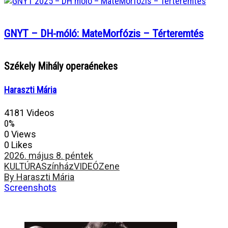
GNYT – DH-móló: MateMorfózis – Térteremtés
Székely Mihály operaénekes
Haraszti Mária
4181 Videos
0%
0 Views
0 Likes
2026. május 8. péntek
KULTÚRA
Színház
VIDEÓ
Zene
By Haraszti Mária
Screenshots