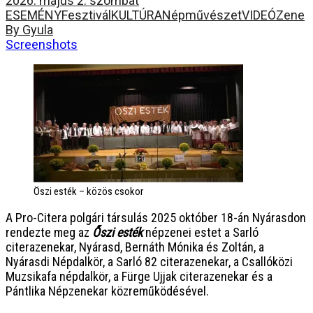
2026. május 2. szombat
ESEMÉNY
Fesztivál
KULTÚRA
Népművészet
VIDEÓ
Zene
By Gyula
Screenshots
Öszi esték – közös csokor
A Pro-Citera polgári társulás 2025 október 18-án Nyárasdon
rendezte meg az
Őszi esték
népzenei estet a Sarló
citerazenekar, Nyárasd, Bernáth Mónika és Zoltán, a
Nyárasdi Népdalkör, a Sarló 82 citerazenekar, a Csallóközi
Muzsikafa népdalkör, a Fürge Ujjak citerazenekar és a
Pántlika Népzenekar közreműködésével.