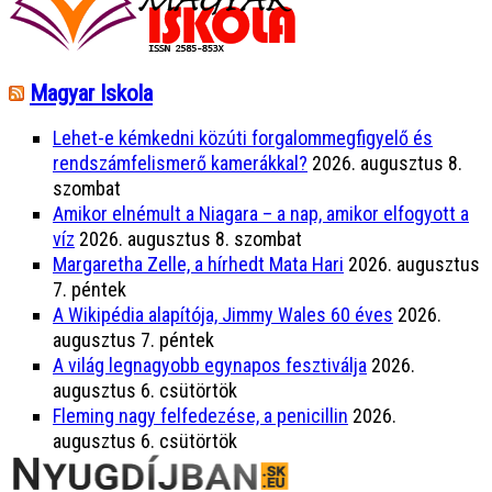
Magyar Iskola
Lehet-e kémkedni közúti forgalommegfigyelő és
rendszámfelismerő kamerákkal?
2026. augusztus 8.
szombat
Amikor elnémult a Niagara – a nap, amikor elfogyott a
víz
2026. augusztus 8. szombat
Margaretha Zelle, a hírhedt Mata Hari
2026. augusztus
7. péntek
A Wikipédia alapítója, Jimmy Wales 60 éves
2026.
augusztus 7. péntek
A világ legnagyobb egynapos fesztiválja
2026.
augusztus 6. csütörtök
Fleming nagy felfedezése, a penicillin
2026.
augusztus 6. csütörtök