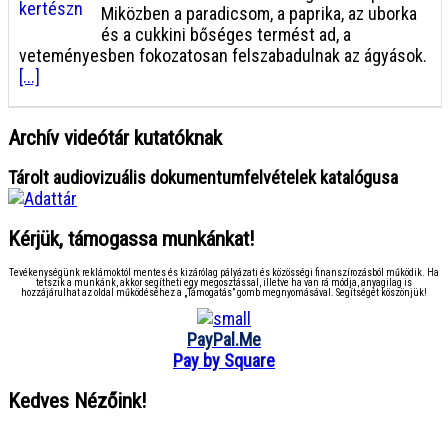
Miközben a paradicsom, a paprika, az uborka
és a cukkini bőséges termést ad, a
veteményesben fokozatosan felszabadulnak az ágyások.
[...]
Archív videótár kutatóknak
Tárolt audiovizuális dokumentumfelvételek katalógusa
Kérjük, támogassa munkánkat!
Tevékenységünk reklámoktól mentes és kizárólag pályázati és közösségi finanszírozásból működik. Ha
tetszik a munkánk, akkor segítheti egy megosztással, illetve ha van rá módja, anyagilag is
hozzájárulhat az oldal működéséhez a „Támogatás” gomb megnyomásával. Segítségét köszönjük!
PayPal.Me
Pay by Square
Kedves Nézőink!