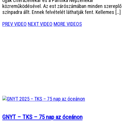
Ujjak citerazenekar és a Pántlika Népzenekar
közreműködésével. Az est zárószámában minden szereplő
színpadra állt. Ennek felvételét láthatják fent. Kellemes […]
PREV VIDEO
NEXT VIDEO
MORE VIDEOS
GNYT – TKS – 75 nap az óceánon