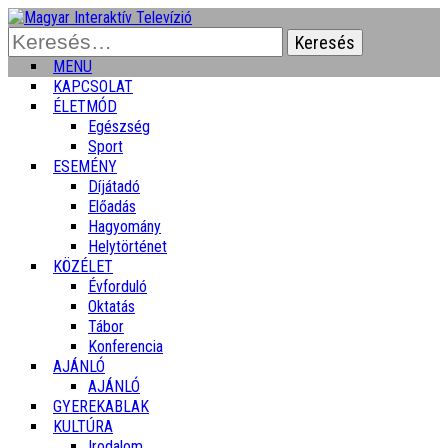
Keresés:
MENU
KAPCSOLAT
ÉLETMÓD
Egészség
Sport
ESEMÉNY
Díjátadó
Előadás
Hagyomány
Helytörténet
KÖZÉLET
Évforduló
Oktatás
Tábor
Konferencia
AJÁNLÓ
AJÁNLÓ
GYEREKABLAK
KULTÚRA
Irodalom