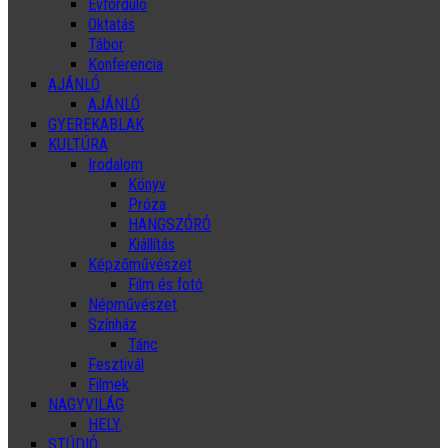
Évforduló
Oktatás
Tábor
Konferencia
AJÁNLÓ
AJÁNLÓ
GYEREKABLAK
KULTÚRA
Irodalom
Könyv
Próza
HANGSZÓRÓ
Kiállítás
Képzőművészet
Film és fotó
Népművészet
Színház
Tánc
Fesztivál
Filmek
NAGYVILÁG
HELY
STÚDIÓ