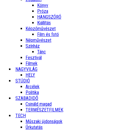
Könyv
Próza
HANGSZÓRÓ
Kiállítás
Képzőművészet
Film és fotó
Népművészet
Színház
Tánc
Fesztivál
Filmek
NAGYVILÁG
HELY
STÚDIÓ
Arcélek
Politika
SZABADIDŐ
Csináld magad
TERMÉSZETFILMEK
TECH
Műszaki újdonságok
Űrkutatás