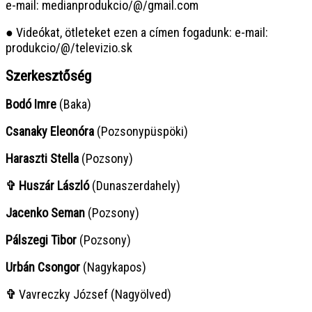
e-mail: medianprodukcio/@/gmail.com
● Videókat, ötleteket ezen a címen fogadunk: e-mail:
produkcio/@/televizio.sk
Szerkesztőség
Bodó Imre
(Baka)
Csanaky Eleonóra
(Pozsonypüspöki)
Haraszti Stella
(Pozsony)
✞ Huszár László
(Dunaszerdahely)
Jacenko Seman
(Pozsony)
Pálszegi Tibor
(Pozsony)
Urbán Csongor
(Nagykapos)
✞
Vavreczky József (Nagyölved)