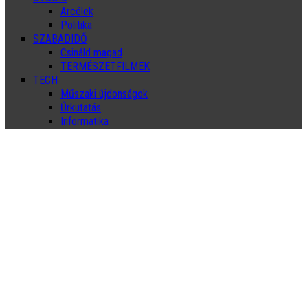
Arcélek
Politika
SZABADIDŐ
Csináld magad
TERMÉSZETFILMEK
TECH
Műszaki újdonságok
Űrkutatás
Informatika