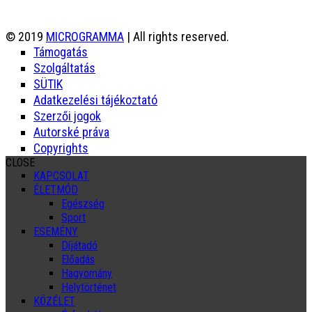
© 2019
MICROGRAMMA
| All rights reserved.
Támogatás
Szolgáltatás
SÜTIK
Adatkezelési tájékoztató
Szerzői jogok
Autorské práva
Copyrights
CLOSE
KAPCSOLAT
ÉLETMÓD
Egészség
Sport
ESEMÉNY
Díjátadó
Előadás
Hagyomány
Helytörténet
KÖZÉLET