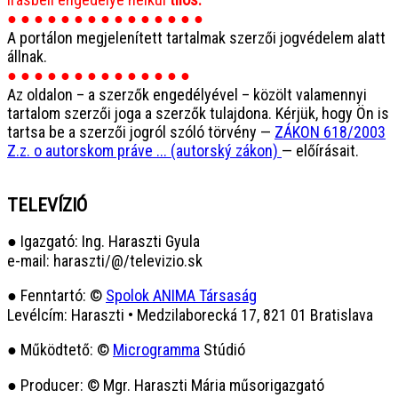
● ● ● ● ● ● ● ● ● ● ● ● ● ● ●
A portálon megjelenített tartalmak szerzői jogvédelem alatt
állnak.
● ● ● ● ● ● ● ● ● ● ● ● ● ●
Az oldalon – a szerzők engedélyével – közölt valamennyi
tartalom szerzői joga a szerzők tulajdona. Kérjük, hogy Ön is
tartsa be a szerzői jogról szóló törvény —
ZÁKON 618/2003
Z.z. o autorskom práve ... (autorský zákon)
— előírásait.
TELEVÍZIÓ
● Igazgató: Ing. Haraszti Gyula
e-mail: haraszti/@/televizio.sk
● Fenntartó: ©
Spolok ANIMA Társaság
Levélcím: Haraszti • Medzilaborecká 17, 821 01 Bratislava
● Működtető: ©
Microgramma
Stúdió
● Producer: © Mgr. Haraszti Mária műsorigazgató