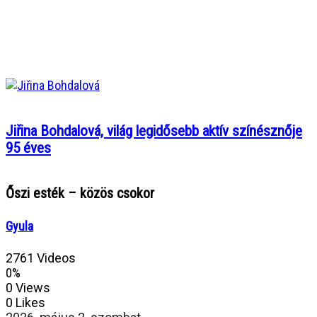
Jiřina Bohdalová, világ legidősebb aktív színésznője
95 éves
Őszi esték – közös csokor
Gyula
2761 Videos
0%
0 Views
0 Likes