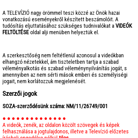
● ● ● ● ● ● ● ● ● ● ● ● ● ● ● ●
A TELEVÍZIÓ nagy örömmel teszi közzé az Önök hazai
vonatkozású eseményekről készített beszámolóit. A
tudósítás eljuttatásához szükséges tudnivalókat a
VIDEÓK
FELTÖLTÉSE
oldal alji menüben helyeztük el.
● ● ● ● ● ● ● ● ● ● ● ● ● ● ● ●
A szerkesztőség nem feltétlenül azonosul a videókban
elhangzó nézetekkel, ám tiszteletben tartja a szabad
véleményalkotás és szabad véleménynyilvánítás jogát, s
amennyiben az nem sérti mások emberi és személyiségi
jogait, nem korlátozzuk megjelenését.
Szerzői jogok
SOZA-szerződésünk száma: NM/11/26749/001
● ● ● ● ● ● ● ● ● ● ● ● ● ●
A videók, zenék, az oldalon közölt szövegek és képek
felhasználása a jogtulajdonos, illetve a Televízió előzetes
írásbeli engedélye nélkül
tilos.