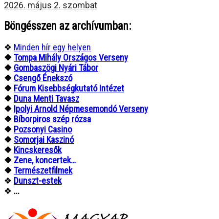
2026. május 2. szombat
Böngésszen az archívumban:
❖
Minden hír egy helyen
❖
Tompa Mihály Országos Verseny
❖
Gombaszögi Nyári Tábor
❖
Csengő Énekszó
❖
Fórum Kisebbségkutató Intézet
❖
Duna Menti Tavasz
❖
Ipolyi Arnold Népmesemondó Verseny
❖
Bíborpiros szép rózsa
❖
Pozsonyi Casino
❖
Somorjai Kaszinó
❖
Kincskeresők
❖
Zene, koncertek…
❖
Természetfilmek
❖
Dunszt-estek
❖
...