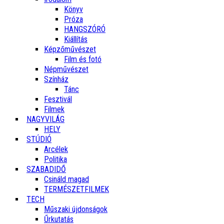
Könyv
Próza
HANGSZÓRÓ
Kiállítás
Képzőművészet
Film és fotó
Népművészet
Színház
Tánc
Fesztivál
Filmek
NAGYVILÁG
HELY
STÚDIÓ
Arcélek
Politika
SZABADIDŐ
Csináld magad
TERMÉSZETFILMEK
TECH
Műszaki újdonságok
Űrkutatás