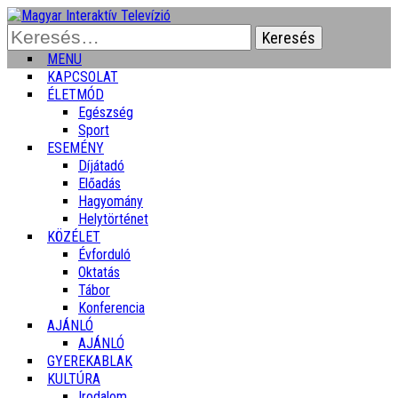
Keresés:
MENU
KAPCSOLAT
ÉLETMÓD
Egészség
Sport
ESEMÉNY
Díjátadó
Előadás
Hagyomány
Helytörténet
KÖZÉLET
Évforduló
Oktatás
Tábor
Konferencia
AJÁNLÓ
AJÁNLÓ
GYEREKABLAK
KULTÚRA
Irodalom