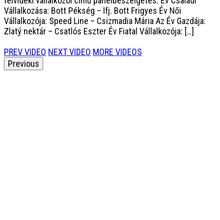
felvidéki vállalkozói című panelbeszélgetés. Év Családi
Vállalkozása: Bott Pékség – Ifj. Bott Frigyes Év Női
Vállalkozója: Speed Line – Csizmadia Mária Az Év Gazdája:
Zlatý nektár – Csatlós Eszter Év Fiatal Vállalkozója: […]
PREV VIDEO
NEXT VIDEO
MORE VIDEOS
Previous