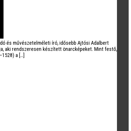
adó és művészetelméleti író, idősebb Ajtósi Adalbert
ja, aki rendszeresen készített önarcképeket. Mint festő,
–1528) a […]