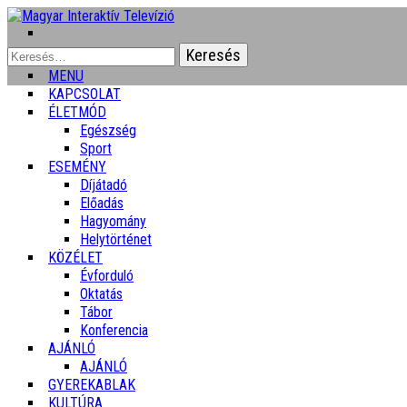
Keresés:
MENU
KAPCSOLAT
ÉLETMÓD
Egészség
Sport
ESEMÉNY
Díjátadó
Előadás
Hagyomány
Helytörténet
KÖZÉLET
Évforduló
Oktatás
Tábor
Konferencia
AJÁNLÓ
AJÁNLÓ
GYEREKABLAK
KULTÚRA