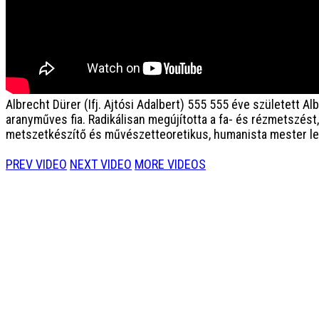
Albrecht Dürer (Ifj. Ajtósi Adalbert) 555
555 éve született Alb
aranyműves fia. Radikálisan megújította a fa- és rézmetszést,
metszetkészítő és művészetteoretikus, humanista mester lett
PREV VIDEO
NEXT VIDEO
MORE VIDEOS