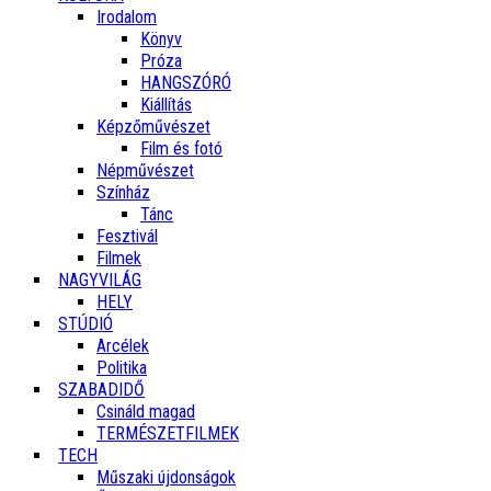
Irodalom
Könyv
Próza
HANGSZÓRÓ
Kiállítás
Képzőművészet
Film és fotó
Népművészet
Színház
Tánc
Fesztivál
Filmek
NAGYVILÁG
HELY
STÚDIÓ
Arcélek
Politika
SZABADIDŐ
Csináld magad
TERMÉSZETFILMEK
TECH
Műszaki újdonságok