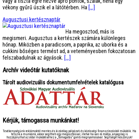
vagy a tiszta égre nézve apró pontok, szálak, néha egy
vékony gyűrű úszik el a látótérben. Ha
[...]
Augusztusi kertésznaptár
Ha megosztod, más is
megismeri. Augusztus a kertészek számára különleges
hónap. Miközben a paradicsom, a paprika, az uborka és a
cukkini bőséges termést ad, a veteményesben fokozatosan
felszabadulnak az ágyások.
[...]
Archív videótár kutatóknak
Tárolt audiovizuális dokumentumfelvételek katalógusa
Kérjük, támogassa munkánkat!
Tevékenységünk reklámoktól mentes és kizárólag pályázati és közösségi finanszírozásból működik. Ha
tetszik a munkánk, akkor segítheti egy megosztással, illetve ha van rá módja, anyagilag is
hozzájárulhat az oldal működéséhez a „Támogatás” gomb megnyomásával. Segítségét köszönjük!