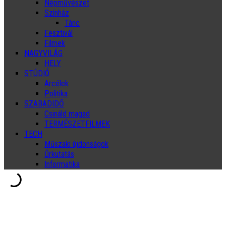
Népművészet
Színház
Tánc
Fesztivál
Filmek
NAGYVILÁG
HELY
STÚDIÓ
Arcélek
Politika
SZABADIDŐ
Csináld magad
TERMÉSZETFILMEK
TECH
Műszaki újdonságok
Űrkutatás
Informatika