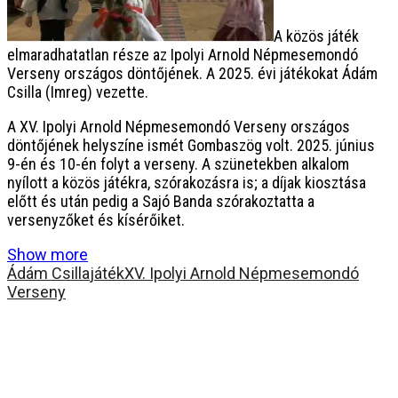
A közös játék
elmaradhatatlan része az Ipolyi Arnold Népmesemondó
Verseny országos döntőjének. A 2025. évi játékokat Ádám
Csilla (Imreg) vezette.
A XV. Ipolyi Arnold Népmesemondó Verseny országos
döntőjének helyszíne ismét Gombaszög volt. 2025. június
9-én és 10-én folyt a verseny. A szünetekben alkalom
nyílott a közös játékra, szórakozásra is; a díjak kiosztása
előtt és után pedig a Sajó Banda szórakoztatta a
versenyzőket és kísérőiket.
Show more
Ádám Csilla
játék
XV. Ipolyi Arnold Népmesemondó
Verseny