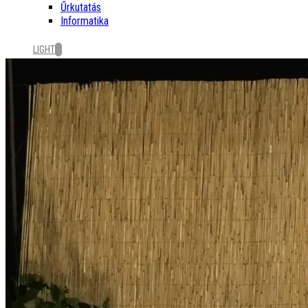
Űrkutatás
Informatika
LIGHT