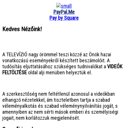
PayPal.Me
Pay by Square
Kedves Nézőink!
● ● ● ● ● ● ● ● ● ● ● ● ● ● ● ●
A TELEVÍZIÓ nagy örömmel teszi közzé az Önök hazai
vonatkozású eseményekről készített beszámolóit. A
tudósítás eljuttatásához szükséges tudnivalókat a
VIDEÓK
FELTÖLTÉSE
oldal alji menüben helyeztük el.
● ● ● ● ● ● ● ● ● ● ● ● ● ● ● ●
A szerkesztőség nem feltétlenül azonosul a videókban
elhangzó nézetekkel, ám tiszteletben tartja a szabad
véleményalkotás és szabad véleménynyilvánítás jogát, s
amennyiben az nem sérti mások emberi és személyiségi
jogait, nem korlátozzuk megjelenését.