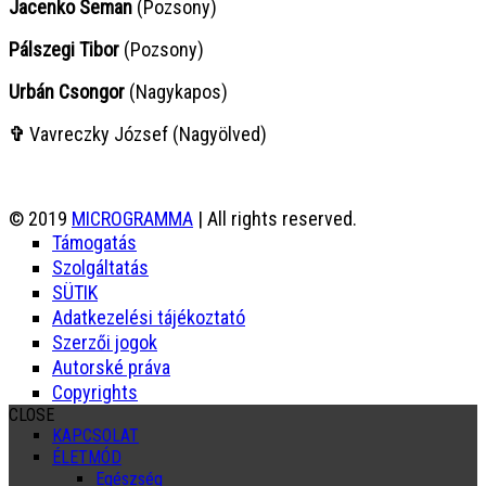
Jacenko Seman
(Pozsony)
Pálszegi Tibor
(Pozsony)
Urbán Csongor
(Nagykapos)
✞
Vavreczky József (Nagyölved)
© 2019
MICROGRAMMA
| All rights reserved.
Támogatás
Szolgáltatás
SÜTIK
Adatkezelési tájékoztató
Szerzői jogok
Autorské práva
Copyrights
CLOSE
KAPCSOLAT
ÉLETMÓD
Egészség