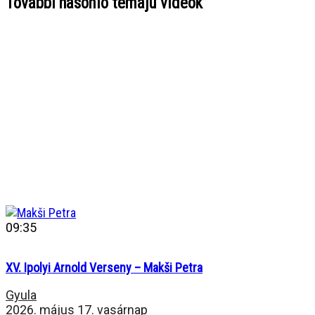
További hasonló témájú videók
09:35
XV. Ipolyi Arnold Verseny – Makši Petra
Gyula
2026. május 17. vasárnap