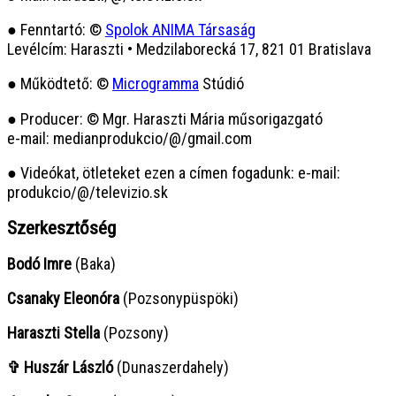
● Fenntartó: ©
Spolok ANIMA Társaság
Levélcím: Haraszti • Medzilaborecká 17, 821 01 Bratislava
● Működtető: ©
Microgramma
Stúdió
● Producer: © Mgr. Haraszti Mária műsorigazgató
e-mail: medianprodukcio/@/gmail.com
● Videókat, ötleteket ezen a címen fogadunk: e-mail:
produkcio/@/televizio.sk
Szerkesztőség
Bodó Imre
(Baka)
Csanaky Eleonóra
(Pozsonypüspöki)
Haraszti Stella
(Pozsony)
✞ Huszár László
(Dunaszerdahely)