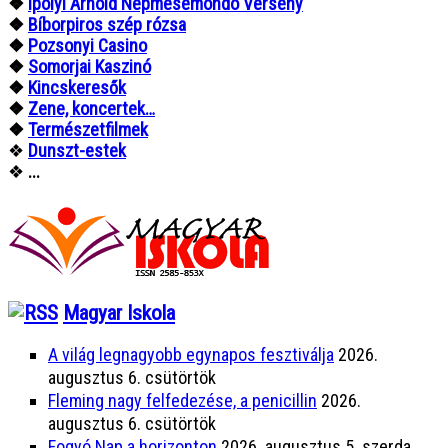
❖
Ipolyi Arnold Népmesemondó Verseny
❖
Bíborpiros szép rózsa
❖
Pozsonyi Casino
❖
Somorjai Kaszinó
❖
Kincskeresők
❖
Zene, koncertek…
❖
Természetfilmek
❖
Dunszt-estek
❖
...
Magyar Iskola
A világ legnagyobb egynapos fesztiválja
2026.
augusztus 6. csütörtök
Fleming nagy felfedezése, a penicillin
2026.
augusztus 6. csütörtök
Fogyó Nap a horizonton
2026. augusztus 5. szerda