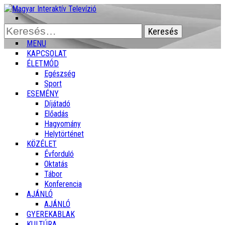
Keresés:
MENU
KAPCSOLAT
ÉLETMÓD
Egészség
Sport
ESEMÉNY
Díjátadó
Előadás
Hagyomány
Helytörténet
KÖZÉLET
Évforduló
Oktatás
Tábor
Konferencia
AJÁNLÓ
AJÁNLÓ
GYEREKABLAK
KULTÚRA