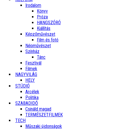
Irodalom
Könyv
Próza
HANGSZÓRÓ
Kiállítás
Képzőművészet
Film és fotó
Népművészet
Színház
Tánc
Fesztivál
Filmek
NAGYVILÁG
HELY
STÚDIÓ
Arcélek
Politika
SZABADIDŐ
Csináld magad
TERMÉSZETFILMEK
TECH
Műszaki újdonságok