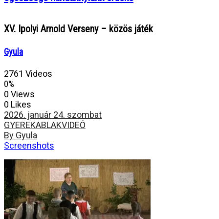
XV. Ipolyi Arnold Verseny – közös játék
Gyula
2761 Videos
0%
0 Views
0 Likes
2026. január 24. szombat
GYEREKABLAK
VIDEÓ
By Gyula
Screenshots