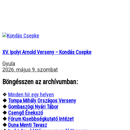
XV. Ipolyi Arnold Verseny – Kondás Csepke
Gyula
2026. május 9. szombat
Böngésszen az archívumban:
❖
Minden hír egy helyen
❖
Tompa Mihály Országos Verseny
❖
Gombaszögi Nyári Tábor
❖
Csengő Énekszó
❖
Fórum Kisebbségkutató Intézet
❖
Duna Menti Tavasz