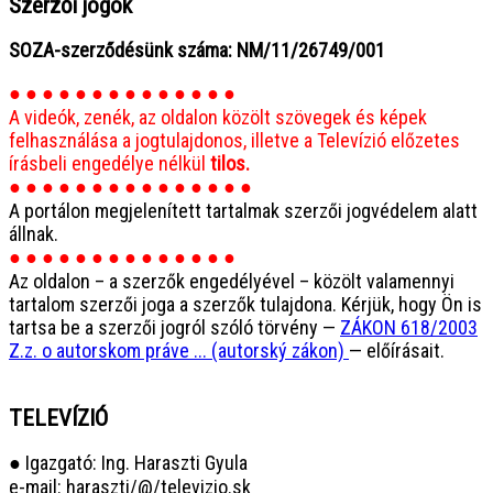
Szerzői jogok
SOZA-szerződésünk száma: NM/11/26749/001
● ● ● ● ● ● ● ● ● ● ● ● ● ●
A videók, zenék, az oldalon közölt szövegek és képek
felhasználása a jogtulajdonos, illetve a Televízió előzetes
írásbeli engedélye nélkül
tilos.
● ● ● ● ● ● ● ● ● ● ● ● ● ● ●
A portálon megjelenített tartalmak szerzői jogvédelem alatt
állnak.
● ● ● ● ● ● ● ● ● ● ● ● ● ●
Az oldalon – a szerzők engedélyével – közölt valamennyi
tartalom szerzői joga a szerzők tulajdona. Kérjük, hogy Ön is
tartsa be a szerzői jogról szóló törvény —
ZÁKON 618/2003
Z.z. o autorskom práve ... (autorský zákon)
— előírásait.
TELEVÍZIÓ
● Igazgató: Ing. Haraszti Gyula
e-mail: haraszti/@/televizio.sk