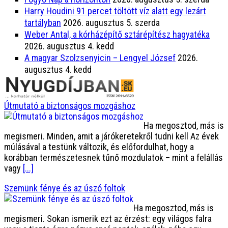
Harry Houdini 91 percet töltött víz alatt egy lezárt
tartályban
2026. augusztus 5. szerda
Weber Antal, a kórházépítő sztárépítész hagyatéka
2026. augusztus 4. kedd
A magyar Szolzsenyicin – Lengyel József
2026.
augusztus 4. kedd
Útmutató a biztonságos mozgáshoz
Ha megosztod, más is
megismeri. Minden, amit a járókeretekről tudni kell Az évek
múlásával a testünk változik, és előfordulhat, hogy a
korábban természetesnek tűnő mozdulatok – mint a felállás
vagy
[...]
Szemünk fénye és az úszó foltok
Ha megosztod, más is
megismeri. Sokan ismerik ezt az érzést: egy világos falra