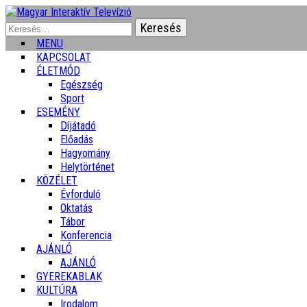
Keresés:
MENU
KAPCSOLAT
ÉLETMÓD
Egészség
Sport
ESEMÉNY
Díjátadó
Előadás
Hagyomány
Helytörténet
KÖZÉLET
Évforduló
Oktatás
Tábor
Konferencia
AJÁNLÓ
AJÁNLÓ
GYEREKABLAK
KULTÚRA
Irodalom