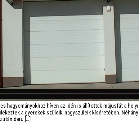
es hagyományokhoz híven az idén is állítottak májusfát a helyi 
gyülekeztek a gyerekek szüleik, nagyszüleik kíséretében. Néhány
ezután daru […]