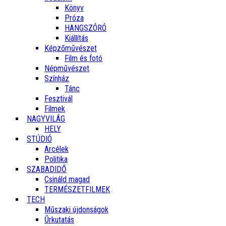
Könyv
Próza
HANGSZÓRÓ
Kiállítás
Képzőművészet
Film és fotó
Népművészet
Színház
Tánc
Fesztivál
Filmek
NAGYVILÁG
HELY
STÚDIÓ
Arcélek
Politika
SZABADIDŐ
Csináld magad
TERMÉSZETFILMEK
TECH
Műszaki újdonságok
Űrkutatás