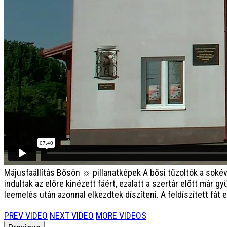
Májusfaállítás Bősön ☼ pillanatképek
A bősi tűzoltók a sokév
indultak az előre kinézett fáért, ezalatt a szertár előtt már 
leemelés után azonnal elkezdtek díszíteni. A feldíszített fát 
PREV VIDEO
NEXT VIDEO
MORE VIDEOS