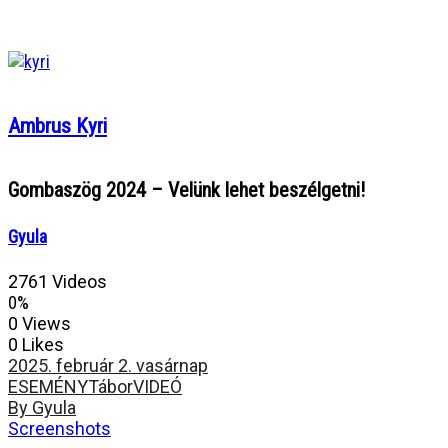
Ambrus Kyri
Gombaszög 2024 – Velünk lehet beszélgetni!
Gyula
2761 Videos
0%
0 Views
0 Likes
2025. február 2. vasárnap
ESEMÉNY
Tábor
VIDEÓ
By Gyula
Screenshots