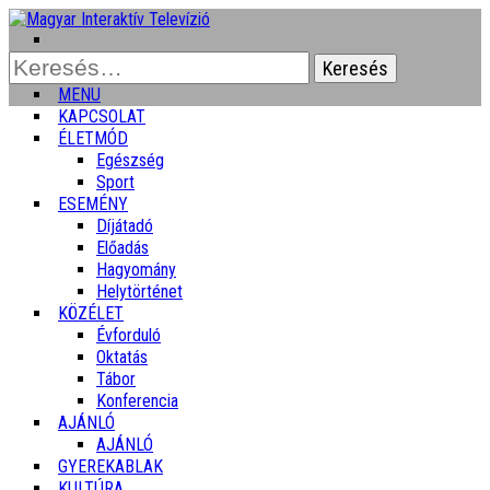
Keresés:
MENU
KAPCSOLAT
ÉLETMÓD
Egészség
Sport
ESEMÉNY
Díjátadó
Előadás
Hagyomány
Helytörténet
KÖZÉLET
Évforduló
Oktatás
Tábor
Konferencia
AJÁNLÓ
AJÁNLÓ
GYEREKABLAK
KULTÚRA