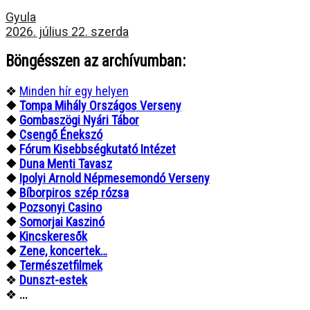
Gyula
2026. július 22. szerda
Böngésszen az archívumban:
❖
Minden hír egy helyen
❖
Tompa Mihály Országos Verseny
❖
Gombaszögi Nyári Tábor
❖
Csengő Énekszó
❖
Fórum Kisebbségkutató Intézet
❖
Duna Menti Tavasz
❖
Ipolyi Arnold Népmesemondó Verseny
❖
Bíborpiros szép rózsa
❖
Pozsonyi Casino
❖
Somorjai Kaszinó
❖
Kincskeresők
❖
Zene, koncertek…
❖
Természetfilmek
❖
Dunszt-estek
❖
...