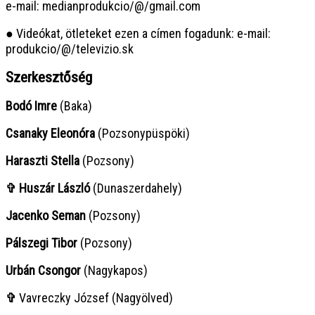
e-mail: medianprodukcio/@/gmail.com
● Videókat, ötleteket ezen a címen fogadunk: e-mail:
produkcio/@/televizio.sk
Szerkesztőség
Bodó Imre
(Baka)
Csanaky Eleonóra
(Pozsonypüspöki)
Haraszti Stella
(Pozsony)
✞ Huszár László
(Dunaszerdahely)
Jacenko Seman
(Pozsony)
Pálszegi Tibor
(Pozsony)
Urbán Csongor
(Nagykapos)
✞
Vavreczky József (Nagyölved)