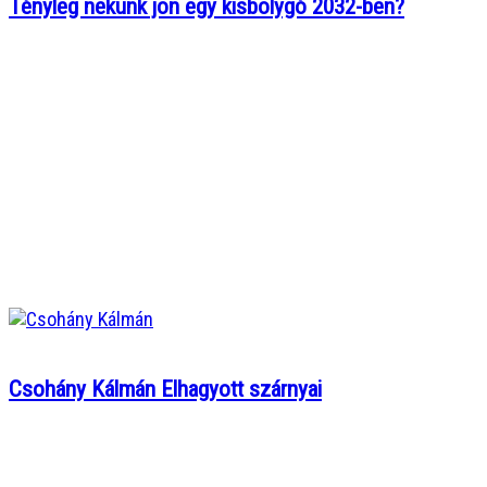
Tényleg nekünk jön egy kisbolygó 2032-ben?
Csohány Kálmán Elhagyott szárnyai