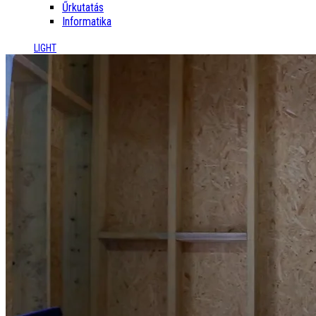
Űrkutatás
Informatika
LIGHT