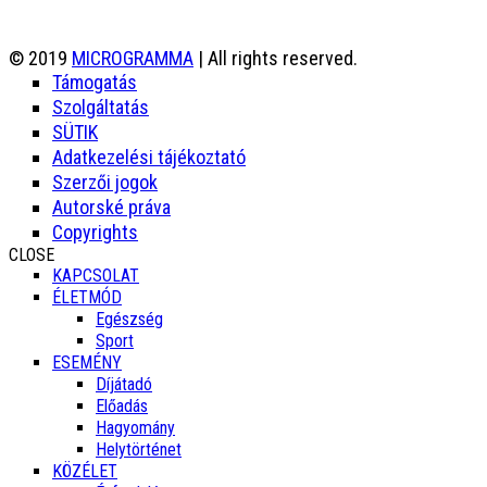
© 2019
MICROGRAMMA
| All rights reserved.
Támogatás
Szolgáltatás
SÜTIK
Adatkezelési tájékoztató
Szerzői jogok
Autorské práva
Copyrights
CLOSE
KAPCSOLAT
ÉLETMÓD
Egészség
Sport
ESEMÉNY
Díjátadó
Előadás
Hagyomány
Helytörténet
KÖZÉLET