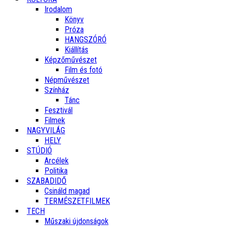
Irodalom
Könyv
Próza
HANGSZÓRÓ
Kiállítás
Képzőművészet
Film és fotó
Népművészet
Színház
Tánc
Fesztivál
Filmek
NAGYVILÁG
HELY
STÚDIÓ
Arcélek
Politika
SZABADIDŐ
Csináld magad
TERMÉSZETFILMEK
TECH
Műszaki újdonságok