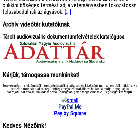
cukkini bőséges termést ad, a veteményesben fokozatosan
felszabadulnak az ágyások.
[...]
Archív videótár kutatóknak
Tárolt audiovizuális dokumentumfelvételek katalógusa
Kérjük, támogassa munkánkat!
Tevékenységünk reklámoktól mentes és kizárólag pályázati és közösségi finanszírozásból működik. Ha
tetszik a munkánk, akkor segítheti egy megosztással, illetve ha van rá módja, anyagilag is
hozzájárulhat az oldal működéséhez a „Támogatás” gomb megnyomásával. Segítségét köszönjük!
PayPal.Me
Pay by Square
Kedves Nézőink!