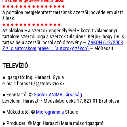
írásbeli engedélye nélkül
tilos.
● ● ● ● ● ● ● ● ● ● ● ● ● ● ●
A portálon megjelenített tartalmak szerzői jogvédelem alatt
állnak.
● ● ● ● ● ● ● ● ● ● ● ● ● ●
Az oldalon – a szerzők engedélyével – közölt valamennyi
tartalom szerzői joga a szerzők tulajdona. Kérjük, hogy Ön is
tartsa be a szerzői jogról szóló törvény —
ZÁKON 618/2003
Z.z. o autorskom práve ... (autorský zákon)
— előírásait.
TELEVÍZIÓ
● Igazgató: Ing. Haraszti Gyula
e-mail: haraszti/@/televizio.sk
● Fenntartó: ©
Spolok ANIMA Társaság
Levélcím: Haraszti • Medzilaborecká 17, 821 01 Bratislava
● Működtető: ©
Microgramma
Stúdió
● Producer: © Mgr. Haraszti Mária műsorigazgató