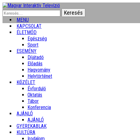
Keresés:
MENU
KAPCSOLAT
ÉLETMÓD
Egészség
Sport
ESEMÉNY
Díjátadó
Előadás
Hagyomány
Helytörténet
KÖZÉLET
Évforduló
Oktatás
Tábor
Konferencia
AJÁNLÓ
AJÁNLÓ
GYEREKABLAK
KULTÚRA
Irodalom