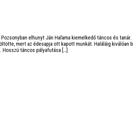
Pozsonyban elhunyt Ján Haľama kiemelkedő táncos és tanár. 
tötte, mert az édesapja ott kapott munkát. Haláláig kiválóan 
t. Hosszú táncos pályafutása […]