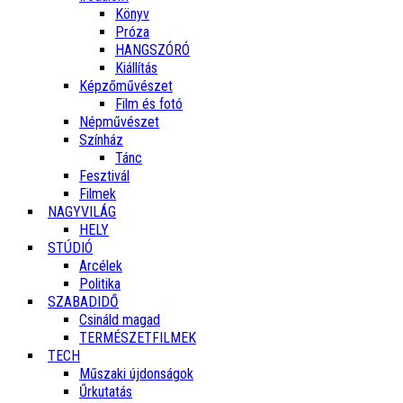
Könyv
Próza
HANGSZÓRÓ
Kiállítás
Képzőművészet
Film és fotó
Népművészet
Színház
Tánc
Fesztivál
Filmek
NAGYVILÁG
HELY
STÚDIÓ
Arcélek
Politika
SZABADIDŐ
Csináld magad
TERMÉSZETFILMEK
TECH
Műszaki újdonságok
Űrkutatás