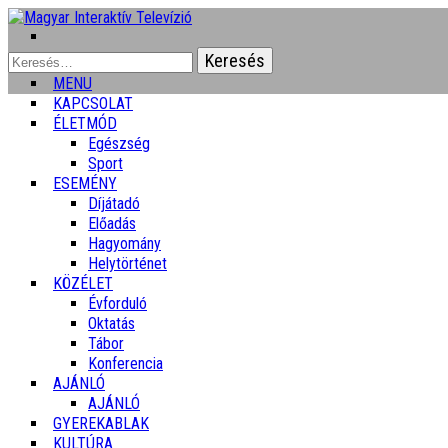
Keresés:
MENU
KAPCSOLAT
ÉLETMÓD
Egészség
Sport
ESEMÉNY
Díjátadó
Előadás
Hagyomány
Helytörténet
KÖZÉLET
Évforduló
Oktatás
Tábor
Konferencia
AJÁNLÓ
AJÁNLÓ
GYEREKABLAK
KULTÚRA