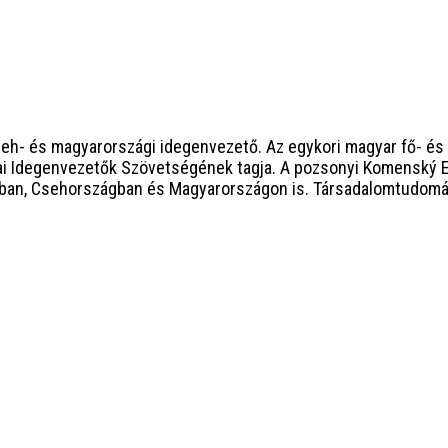
seh- és magyarországi idegenvezető. Az egykori magyar fő- és
vákiai Idegenvezetők Szövetségének tagja. A pozsonyi Komensk
ban, Csehországban és Magyarországon is. Társadalomtudomány