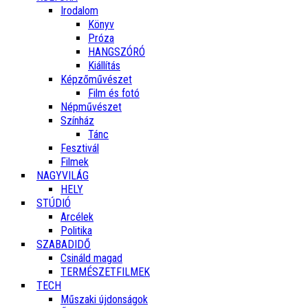
Irodalom
Könyv
Próza
HANGSZÓRÓ
Kiállítás
Képzőművészet
Film és fotó
Népművészet
Színház
Tánc
Fesztivál
Filmek
NAGYVILÁG
HELY
STÚDIÓ
Arcélek
Politika
SZABADIDŐ
Csináld magad
TERMÉSZETFILMEK
TECH
Műszaki újdonságok