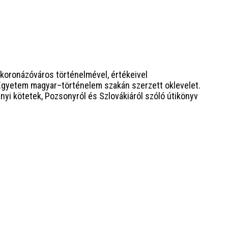
 koronázóváros történelmével, értékeivel
ý Egyetem magyar–történelem szakán szerzett oklevelet.
i kötetek, Pozsonyról és Szlovákiáról szóló útikönyv