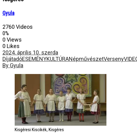
Gyula
2760 Videos
0%
0 Views
0 Likes
2024. április 10. szerda
Díjátadó
ESEMÉNY
KULTÚRA
Népművészet
Verseny
VIDE
By Gyula
Kisgéresi Kiscikék, Kisgéres