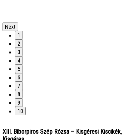
Next
1
2
3
4
5
6
7
8
9
10
XIII. Bíborpiros Szép Rózsa – Kisgéresi Kiscikék,
Kisgéres