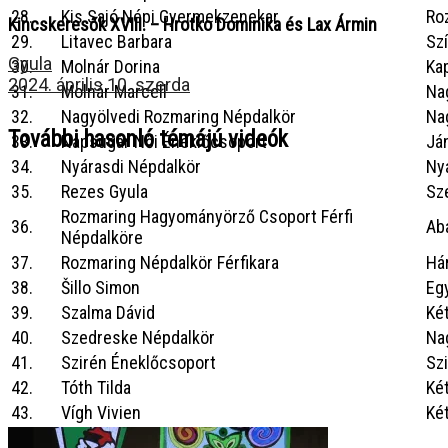
28.
Kis Sajó Népi Gyermekzenekar
Ro
Kincskeresők XVIII. – Hrotko Dominika és Lax Ármin
29.
Litavec Barbara
Sz
Gyula
30.
Molnár Dorina
Ka
2024. április 10. szerda
31.
Molnár Marcell
Na
32.
Nagyölvedi Rozmaring Népdalkör
Na
További hasonló témájú videók
33.
Napsugár Női Éneklőcsoport
Já
34.
Nyárasdi Népdalkör
Ny
35.
Rezes Gyula
Sz
Rozmaring Hagyományörző Csoport Férfi
36.
Ab
Népdalköre
37.
Rozmaring Népdalkör Férfikara
Há
38.
Šillo Simon
Eg
39.
Szalma Dávid
Ké
40.
Szedreske Népdalkör
Na
41.
Szirén Éneklőcsoport
Szi
42.
Tóth Tilda
Ké
43.
Vígh Vivien
Ké