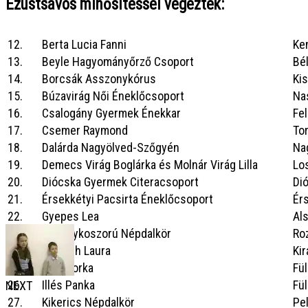
Ezüstsávos
minősítéssel végeztek
:
12.
Berta Lucia Fanni
Ke
13.
Beyle Hagyományőrző Csoport
Bé
14.
Borcsák Asszonykórus
Ki
15.
Búzavirág Női Éneklőcsoport
Na
16.
Csalogány Gyermek Énekkar
Fel
17.
Csemer Raymond
To
18.
Dalárda Nagyölved-Szőgyén
Na
19.
Demecs Virág Boglárka és Molnár Virág Lilla
Lo
20.
Diócska Gyermek Citeracsoport
Di
21.
Érsekkétyi Pacsirta Éneklőcsoport
Ér
22.
Gyepes Lea
Al
23.
Gyöngykoszorú Népdalkör
Ro
24.
Horváth Laura
Ki
25.
Illés Dorka
Fü
26.
Illés Panka
Fü
NEXT
27.
Kikerics Népdalkör
Pe