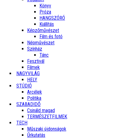
Könyv
Próza
HANGSZÓRÓ
Kiállítás
Képzőművészet
Film és fotó
Népművészet
Színház
Tánc
Fesztivál
Filmek
NAGYVILÁG
HELY
STÚDIÓ
Arcélek
Politika
SZABADIDŐ
Csináld magad
TERMÉSZETFILMEK
TECH
Műszaki újdonságok
Űrkutatás