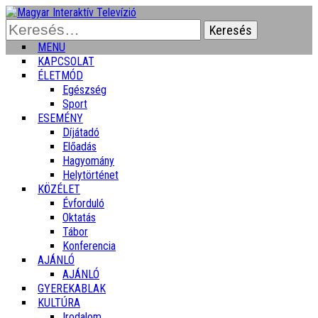
Keresés:
MENU
KAPCSOLAT
ÉLETMÓD
Egészség
Sport
ESEMÉNY
Díjátadó
Előadás
Hagyomány
Helytörténet
KÖZÉLET
Évforduló
Oktatás
Tábor
Konferencia
AJÁNLÓ
AJÁNLÓ
GYEREKABLAK
KULTÚRA
Irodalom