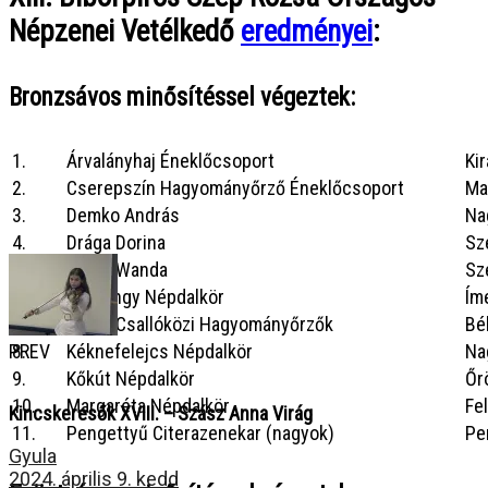
Népzenei Vetélkedő
eredményei
:
Bronzsávos minősítéssel végeztek:
1.
Árvalányhaj Éneklőcsoport
Ki
2.
Cserepszín Hagyományőrző Éneklőcsoport
Ma
3.
Demko András
Na
4.
Drága Dorina
Sz
5.
Drága Wanda
Sz
6.
Fagyöngy Népdalkör
Ím
7.
Felső-Csallóközi Hagyományőrzők
Bé
8.
Kéknefelejcs Népdalkör
Na
PREV
9.
Kőkút Népdalkör
Őr
10.
Margaréta Népdalkör
Fe
Kincskeresők XVIII. – Szász Anna Virág
11.
Pengettyű Citerazenekar (nagyok)
Pe
Gyula
2024. április 9. kedd