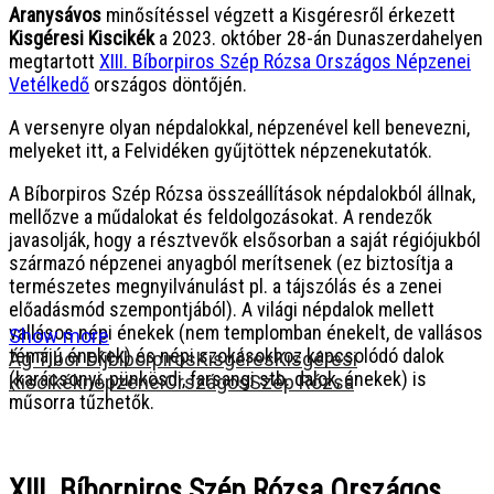
Aranysávos
minősítéssel végzett a Kisgéresről érkezett
Kisgéresi Kiscikék
a 2023. október 28-án Dunaszerdahelyen
megtartott
XIII. Bíborpiros Szép Rózsa Országos Népzenei
Vetélkedő
országos döntőjén.
A versenyre olyan népdalokkal, népzenével kell benevezni,
melyeket itt, a Felvidéken gyűjtöttek népzenekutatók.
A Bíborpiros Szép Rózsa összeállítások népdalokból állnak,
mellőzve a műdalokat és feldolgozásokat. A rendezők
javasolják, hogy a résztvevők elsősorban a saját régiójukból
származó népzenei anyagból merítsenek (ez biztosítja a
természetes megnyilvánulást pl. a tájszólás és a zenei
előadásmód szempontjából). A világi népdalok mellett
vallásos népi énekek (nem templomban énekelt, de vallásos
Show more
témájú énekek) és népi szokásokhoz kapcsolódó dalok
Ág Tibor Díj
bíborpiros
Kisgéres
Kisgéresi
(karácsonyi, pünkösdi, farsangi stb. dalok, énekek) is
Kiscikék
népzenei
Országos
Szép Rózsa
műsorra tűzhetők.
XIII. Bíborpiros Szép Rózsa Országos