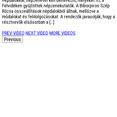
népdalokkal, népzenével kell benevezni, melyeket itt, a
Felvidéken gyűjtöttek népzenekutatók. A Bíborpiros Szép
Rózsa összeállítások népdalokból állnak, mellőzve a
műdalokat és feldolgozásokat. A rendezők javasolják, hogy a
résztvevők elsősorban a […]
PREV VIDEO
NEXT VIDEO
MORE VIDEOS
Previous