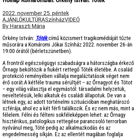
Holnap Komáromban: Örkény István: Tóték
2022. november 25. péntek
AJÁNLÓ
KULTÚRA
Színház
VIDEÓ
By Haraszti Mária
Örkény István:
Tóték
című közismert tragikomédiáját tűzte
műsorára a Komáromi Jókai Színház 2022. november 26-án
19:00 órától (bérletszünetben).
A frontról egészségügyi szabadságra a hátországba érkező
Őrnagy beköltözik a fiukért rettegő Tóték életébe. A család
protekció reményében vállalja megaláztatások véget nem
érő sorát.A kétféle trauma sérültjét – az Őrnagyot és Tótot
– egy világ választja el egymástól: társadalmi helyzetük,
neveltetésük, lelki alkatuk és családi állapotuk. De van a
létnek egy, az adott történelmi szituációban meghatározó
szférája, ahol ez a két férfi találkozik. És ez nem más, mint a
félelem. Félni és félteni sokféleképpen lehet: az Őrnagy
hisztérikus, patologikus rettegése parancsoló terrorban
nyilvánul meg, Tóté pedig az alkalmazkodás és az
engedelmesség síkján. Ez az ellentét magában foglalja