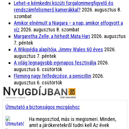
Lehet-e kémkedni közúti forgalommegfigyelő és
rendszámfelismerő kamerákkal?
2026. augusztus 8.
szombat
Amikor elnémult a Niagara – a nap, amikor elfogyott a
víz
2026. augusztus 8. szombat
Margaretha Zelle, a hírhedt Mata Hari
2026. augusztus
7. péntek
A Wikipédia alapítója, Jimmy Wales 60 éves
2026.
augusztus 7. péntek
A világ legnagyobb egynapos fesztiválja
2026.
augusztus 6. csütörtök
Fleming nagy felfedezése, a penicillin
2026.
augusztus 6. csütörtök
Útmutató a biztonságos mozgáshoz
Ha megosztod, más is megismeri. Minden,
amit a járókeretekről tudni kell Az évek