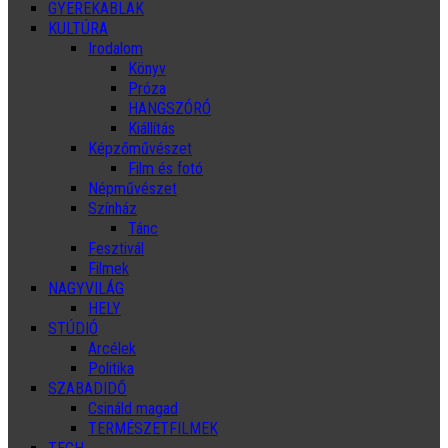
GYEREKABLAK
KULTÚRA
Irodalom
Könyv
Próza
HANGSZÓRÓ
Kiállítás
Képzőművészet
Film és fotó
Népművészet
Színház
Tánc
Fesztivál
Filmek
NAGYVILÁG
HELY
STÚDIÓ
Arcélek
Politika
SZABADIDŐ
Csináld magad
TERMÉSZETFILMEK