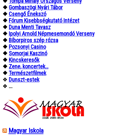
❖
Tompa Mihály Országos Verseny
❖
Gombaszögi Nyári Tábor
❖
Csengő Énekszó
❖
Fórum Kisebbségkutató Intézet
❖
Duna Menti Tavasz
❖
Ipolyi Arnold Népmesemondó Verseny
❖
Bíborpiros szép rózsa
❖
Pozsonyi Casino
❖
Somorjai Kaszinó
❖
Kincskeresők
❖
Zene, koncertek…
❖
Természetfilmek
❖
Dunszt-estek
❖
...
Magyar Iskola