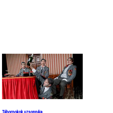
Tábornokok uzsonnája