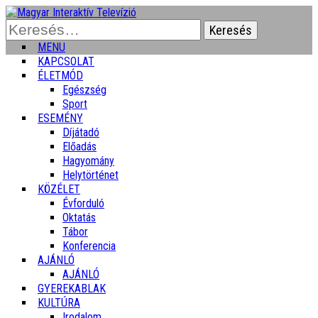
Keresés:
MENU
KAPCSOLAT
ÉLETMÓD
Egészség
Sport
ESEMÉNY
Díjátadó
Előadás
Hagyomány
Helytörténet
KÖZÉLET
Évforduló
Oktatás
Tábor
Konferencia
AJÁNLÓ
AJÁNLÓ
GYEREKABLAK
KULTÚRA
Irodalom