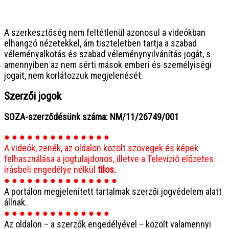
● ● ● ● ● ● ● ● ● ● ● ● ● ● ● ●
A szerkesztőség nem feltétlenül azonosul a videókban
elhangzó nézetekkel, ám tiszteletben tartja a szabad
véleményalkotás és szabad véleménynyilvánítás jogát, s
amennyiben az nem sérti mások emberi és személyiségi
jogait, nem korlátozzuk megjelenését.
Szerzői jogok
SOZA-szerződésünk száma: NM/11/26749/001
● ● ● ● ● ● ● ● ● ● ● ● ● ●
A videók, zenék, az oldalon közölt szövegek és képek
felhasználása a jogtulajdonos, illetve a Televízió előzetes
írásbeli engedélye nélkül
tilos.
● ● ● ● ● ● ● ● ● ● ● ● ● ● ●
A portálon megjelenített tartalmak szerzői jogvédelem alatt
állnak.
● ● ● ● ● ● ● ● ● ● ● ● ● ●
Az oldalon – a szerzők engedélyével – közölt valamennyi