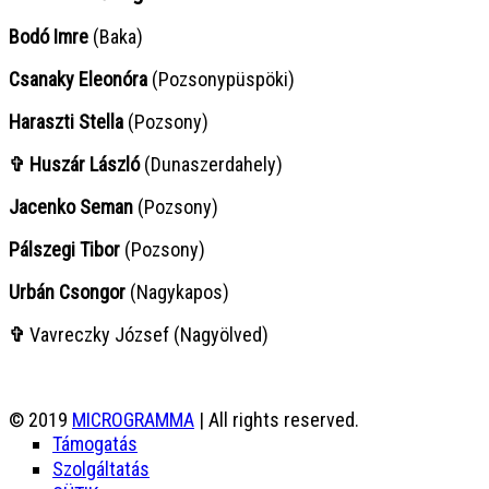
Bodó Imre
(Baka)
Csanaky Eleonóra
(Pozsonypüspöki)
Haraszti Stella
(Pozsony)
✞ Huszár László
(Dunaszerdahely)
Jacenko Seman
(Pozsony)
Pálszegi Tibor
(Pozsony)
Urbán Csongor
(Nagykapos)
✞
Vavreczky József (Nagyölved)
© 2019
MICROGRAMMA
| All rights reserved.
Támogatás
Szolgáltatás