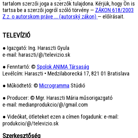
tartalom szerzői joga a szerzők tulajdona. Kérjük, hogy Ön is
tartsa be a szerzői jogról szóló törvény —
ZÁKON 618/2003
Z.z. o autorskom práve ... (autorský zákon)
— előírásait.
TELEVÍZIÓ
● Igazgató: Ing. Haraszti Gyula
e-mail: haraszti/@/televizio.sk
● Fenntartó: ©
Spolok ANIMA Társaság
Levélcím: Haraszti • Medzilaborecká 17, 821 01 Bratislava
● Működtető: ©
Microgramma
Stúdió
● Producer: © Mgr. Haraszti Mária műsorigazgató
e-mail: medianprodukcio/@/gmail.com
● Videókat, ötleteket ezen a címen fogadunk: e-mail:
produkcio/@/televizio.sk
Szerkesztőség