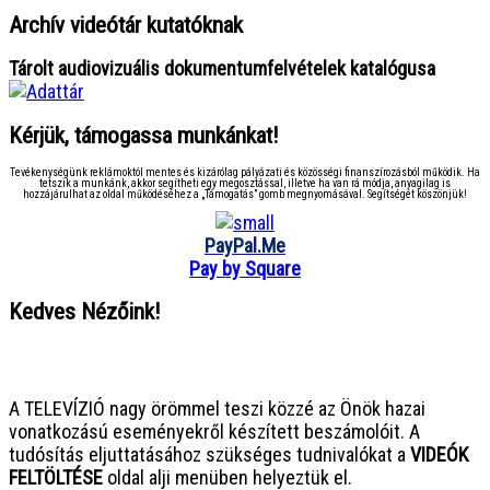
Archív videótár kutatóknak
Tárolt audiovizuális dokumentumfelvételek katalógusa
Kérjük, támogassa munkánkat!
Tevékenységünk reklámoktól mentes és kizárólag pályázati és közösségi finanszírozásból működik. Ha
tetszik a munkánk, akkor segítheti egy megosztással, illetve ha van rá módja, anyagilag is
hozzájárulhat az oldal működéséhez a „Támogatás” gomb megnyomásával. Segítségét köszönjük!
PayPal.Me
Pay by Square
Kedves Nézőink!
● ● ● ● ● ● ● ● ● ● ● ● ● ● ● ●
A TELEVÍZIÓ nagy örömmel teszi közzé az Önök hazai
vonatkozású eseményekről készített beszámolóit. A
tudósítás eljuttatásához szükséges tudnivalókat a
VIDEÓK
FELTÖLTÉSE
oldal alji menüben helyeztük el.