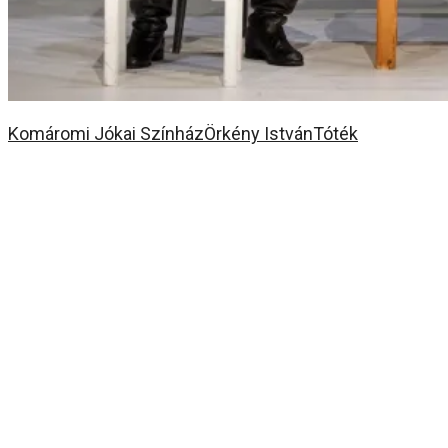
Komáromi Jókai Színház
Örkény István
Tóték