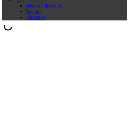
TECH
Műszaki újdonságok
Űrkutatás
Informatika