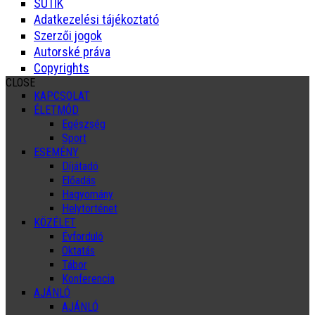
SÜTIK
Adatkezelési tájékoztató
Szerzői jogok
Autorské práva
Copyrights
CLOSE
KAPCSOLAT
ÉLETMÓD
Egészség
Sport
ESEMÉNY
Díjátadó
Előadás
Hagyomány
Helytörténet
KÖZÉLET
Évforduló
Oktatás
Tábor
Konferencia
AJÁNLÓ
AJÁNLÓ