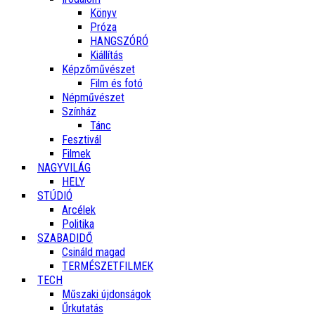
Könyv
Próza
HANGSZÓRÓ
Kiállítás
Képzőművészet
Film és fotó
Népművészet
Színház
Tánc
Fesztivál
Filmek
NAGYVILÁG
HELY
STÚDIÓ
Arcélek
Politika
SZABADIDŐ
Csináld magad
TERMÉSZETFILMEK
TECH
Műszaki újdonságok
Űrkutatás