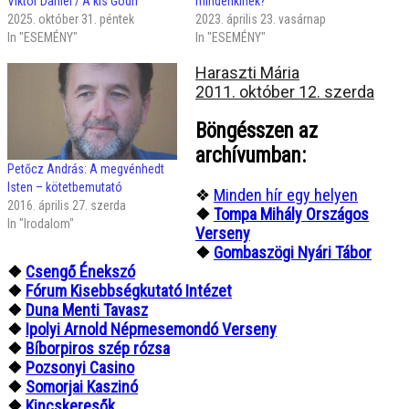
Viktor Dániel / A kis Gödri
mindenkinek?
2025. október 31. péntek
2023. április 23. vasárnap
In "ESEMÉNY"
In "ESEMÉNY"
Haraszti Mária
2011. október 12. szerda
Böngésszen az
archívumban:
Petőcz András: A megvénhedt
Isten – kötetbemutató
❖
Minden hír egy helyen
2016. április 27. szerda
❖
Tompa Mihály Országos
In "Irodalom"
Verseny
❖
Gombaszögi Nyári Tábor
❖
Csengő Énekszó
❖
Fórum Kisebbségkutató Intézet
❖
Duna Menti Tavasz
❖
Ipolyi Arnold Népmesemondó Verseny
❖
Bíborpiros szép rózsa
❖
Pozsonyi Casino
❖
Somorjai Kaszinó
❖
Kincskeresők