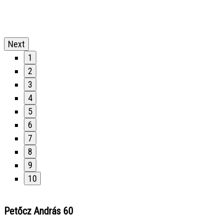
Next
1
2
3
4
5
6
7
8
9
10
Petőcz András 60