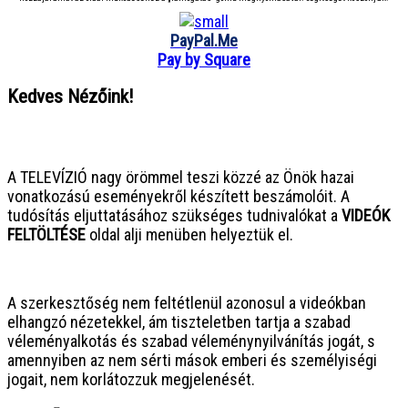
PayPal.Me
Pay by Square
Kedves Nézőink!
● ● ● ● ● ● ● ● ● ● ● ● ● ● ● ●
A TELEVÍZIÓ nagy örömmel teszi közzé az Önök hazai
vonatkozású eseményekről készített beszámolóit. A
tudósítás eljuttatásához szükséges tudnivalókat a
VIDEÓK
FELTÖLTÉSE
oldal alji menüben helyeztük el.
● ● ● ● ● ● ● ● ● ● ● ● ● ● ● ●
A szerkesztőség nem feltétlenül azonosul a videókban
elhangzó nézetekkel, ám tiszteletben tartja a szabad
véleményalkotás és szabad véleménynyilvánítás jogát, s
amennyiben az nem sérti mások emberi és személyiségi
jogait, nem korlátozzuk megjelenését.