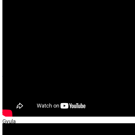
14:07
PREV
Gombaszög 2019 – Magyar érdekérvényesítés nagyhatalmi
játéktérben (1)
Gyula
2019. augusztus 27. kedd