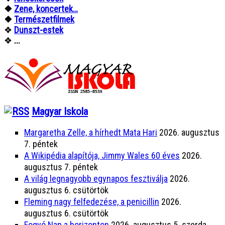
❖
Zene, koncertek…
❖
Természetfilmek
❖
Dunszt-estek
❖
...
Magyar Iskola
Margaretha Zelle, a hírhedt Mata Hari
2026. augusztus
7. péntek
A Wikipédia alapítója, Jimmy Wales 60 éves
2026.
augusztus 7. péntek
A világ legnagyobb egynapos fesztiválja
2026.
augusztus 6. csütörtök
Fleming nagy felfedezése, a penicillin
2026.
augusztus 6. csütörtök
Fogyó Nap a horizonton
2026. augusztus 5. szerda