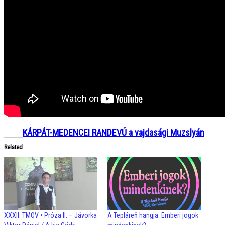
Gyula
2019. augusztus 27. kedd
További hasonló témájú videók
KÁRPÁT-MEDENCEI RANDEVÚ
Haraszti Mária
2011. október 27. csütörtök
KÁRPÁT-MEDENCEI RANDEVÚ a vajdasági Muzslyán
Related
XXXII. TMOV • Próza II. – Jávorka
A Tepláreň hangja: Emberi jogok