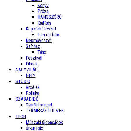
Könyv
Próza
HANGSZÓRÓ
Kiállítás
Képzőművészet
Film és fotó
Népművészet
Színház
Tánc
Fesztivál
Filmek
NAGYVILÁG
HELY
STÚDIÓ
Arcélek
Politika
SZABADIDŐ
Csináld magad
TERMÉSZETFILMEK
TECH
Műszaki újdonságok
Űrkutatás