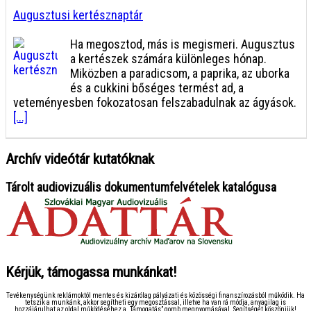
Augusztusi kertésznaptár
Ha megosztod, más is megismeri. Augusztus
a kertészek számára különleges hónap.
Miközben a paradicsom, a paprika, az uborka
és a cukkini bőséges termést ad, a
veteményesben fokozatosan felszabadulnak az ágyások.
[...]
Archív videótár kutatóknak
Tárolt audiovizuális dokumentumfelvételek katalógusa
Kérjük, támogassa munkánkat!
Tevékenységünk reklámoktól mentes és kizárólag pályázati és közösségi finanszírozásból működik. Ha
tetszik a munkánk, akkor segítheti egy megosztással, illetve ha van rá módja, anyagilag is
hozzájárulhat az oldal működéséhez a „Támogatás” gomb megnyomásával. Segítségét köszönjük!