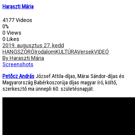
Haraszti Mária
4177 Videos
0%
0 Views
0 Likes
2019. augusztus 27. kedd
HANGSZÓRÓ
Irodalom
KULTÚRA
Versek
VIDEÓ
By Haraszti Mária
Screenshots
Petőcz András
József Attila-díjas, Márai Sándor-díjas és
Magyarország Babérkoszorúja díjas magyar író, költő,
szerkesztő ma ünnepli 60. születésnapját.