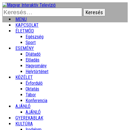
Keresés:
MENU
KAPCSOLAT
ÉLETMÓD
Egészség
Sport
ESEMÉNY
Díjátadó
Előadás
Hagyomány
Helytörténet
KÖZÉLET
Évforduló
Oktatás
Tábor
Konferencia
AJÁNLÓ
AJÁNLÓ
GYEREKABLAK
KULTÚRA
Irodalom