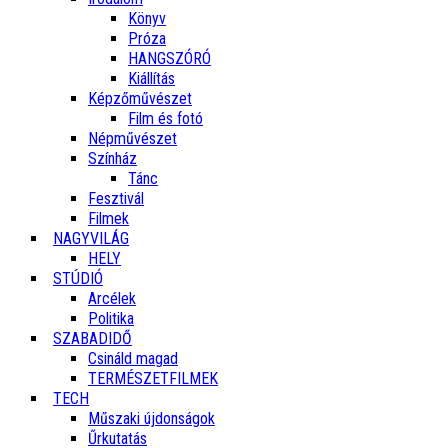
Könyv
Próza
HANGSZÓRÓ
Kiállítás
Képzőművészet
Film és fotó
Népművészet
Színház
Tánc
Fesztivál
Filmek
NAGYVILÁG
HELY
STÚDIÓ
Arcélek
Politika
SZABADIDŐ
Csináld magad
TERMÉSZETFILMEK
TECH
Műszaki újdonságok
Űrkutatás