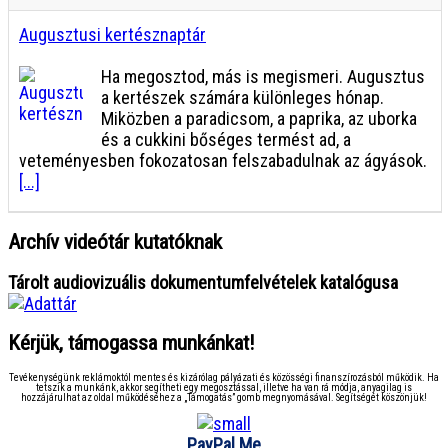
Augusztusi kertésznaptár
Ha megosztod, más is megismeri. Augusztus
a kertészek számára különleges hónap.
Miközben a paradicsom, a paprika, az uborka
és a cukkini bőséges termést ad, a
veteményesben fokozatosan felszabadulnak az ágyások.
[...]
Archív videótár kutatóknak
Tárolt audiovizuális dokumentumfelvételek katalógusa
Kérjük, támogassa munkánkat!
Tevékenységünk reklámoktól mentes és kizárólag pályázati és közösségi finanszírozásból működik. Ha
tetszik a munkánk, akkor segítheti egy megosztással, illetve ha van rá módja, anyagilag is
hozzájárulhat az oldal működéséhez a „Támogatás” gomb megnyomásával. Segítségét köszönjük!
PayPal.Me