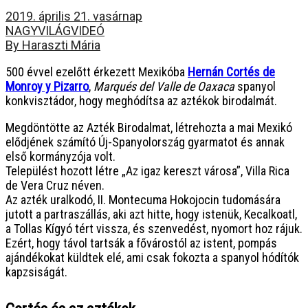
2019. április 21. vasárnap
NAGYVILÁG
VIDEÓ
By Haraszti Mária
500 évvel ezelőtt érkezett Mexikóba
Hernán Cortés de
Monroy y Pizarro
,
Marqués del Valle de Oaxaca
spanyol
konkvisztádor, hogy meghódítsa az aztékok birodalmát.
Megdöntötte az Azték Birodalmat, létrehozta a mai Mexikó
elődjének számító Új-Spanyolország gyarmatot és annak
első kormányzója volt.
Települést hozott létre „Az igaz kereszt városa”, Villa Rica
de Vera Cruz néven.
Az azték uralkodó, II. Montecuma Hokojocin tudomására
jutott a partraszállás, aki azt hitte, hogy istenük, Kecalkoatl,
a Tollas Kígyó tért vissza, és szenvedést, nyomort hoz rájuk.
Ezért, hogy távol tartsák a fővárostól az istent, pompás
ajándékokat küldtek elé, ami csak fokozta a spanyol hódítók
kapzsiságát.