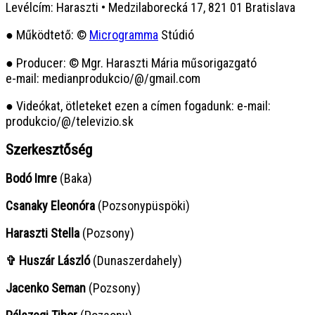
Levélcím: Haraszti • Medzilaborecká 17, 821 01 Bratislava
● Működtető: ©
Microgramma
Stúdió
● Producer: © Mgr. Haraszti Mária műsorigazgató
e-mail: medianprodukcio/@/gmail.com
● Videókat, ötleteket ezen a címen fogadunk: e-mail:
produkcio/@/televizio.sk
Szerkesztőség
Bodó Imre
(Baka)
Csanaky Eleonóra
(Pozsonypüspöki)
Haraszti Stella
(Pozsony)
✞ Huszár László
(Dunaszerdahely)
Jacenko Seman
(Pozsony)