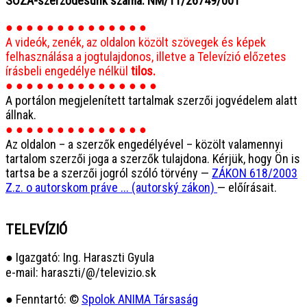
SOZA-szerződésünk száma: NM/11/26749/001
● ● ● ● ● ● ● ● ● ● ● ● ● ●
A videók, zenék, az oldalon közölt szövegek és képek
felhasználása a jogtulajdonos, illetve a Televízió előzetes
írásbeli engedélye nélkül
tilos.
● ● ● ● ● ● ● ● ● ● ● ● ● ● ●
A portálon megjelenített tartalmak szerzői jogvédelem alatt
állnak.
● ● ● ● ● ● ● ● ● ● ● ● ● ●
Az oldalon – a szerzők engedélyével – közölt valamennyi
tartalom szerzői joga a szerzők tulajdona. Kérjük, hogy Ön is
tartsa be a szerzői jogról szóló törvény —
ZÁKON 618/2003
Z.z. o autorskom práve ... (autorský zákon)
— előírásait.
TELEVÍZIÓ
● Igazgató: Ing. Haraszti Gyula
e-mail: haraszti/@/televizio.sk
● Fenntartó: ©
Spolok ANIMA Társaság