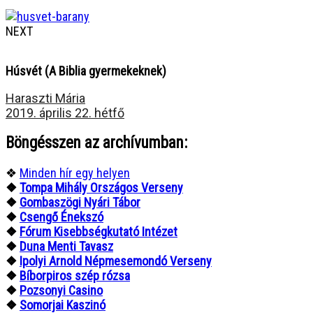
NEXT
Húsvét (A Biblia gyermekeknek)
Haraszti Mária
2019. április 22. hétfő
Böngésszen az archívumban:
❖
Minden hír egy helyen
❖
Tompa Mihály Országos Verseny
❖
Gombaszögi Nyári Tábor
❖
Csengő Énekszó
❖
Fórum Kisebbségkutató Intézet
❖
Duna Menti Tavasz
❖
Ipolyi Arnold Népmesemondó Verseny
❖
Bíborpiros szép rózsa
❖
Pozsonyi Casino
❖
Somorjai Kaszinó