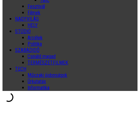
Tánc
Fesztivál
Filmek
NAGYVILÁG
HELY
STÚDIÓ
Arcélek
Politika
SZABADIDŐ
Csináld magad
TERMÉSZETFILMEK
TECH
Műszaki újdonságok
Űrkutatás
Informatika