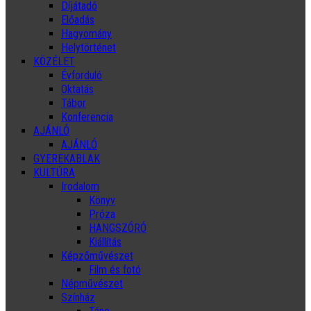
Díjátadó
Előadás
Hagyomány
Helytörténet
KÖZÉLET
Évforduló
Oktatás
Tábor
Konferencia
AJÁNLÓ
AJÁNLÓ
GYEREKABLAK
KULTÚRA
Irodalom
Könyv
Próza
HANGSZÓRÓ
Kiállítás
Képzőművészet
Film és fotó
Népművészet
Színház