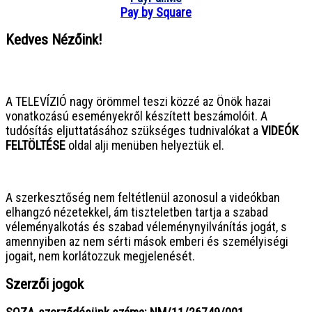
Pay by Square
Kedves Nézőink!
● ● ● ● ● ● ● ● ● ● ● ● ● ● ● ●
A TELEVÍZIÓ nagy örömmel teszi közzé az Önök hazai
vonatkozású eseményekről készített beszámolóit. A
tudósítás eljuttatásához szükséges tudnivalókat a
VIDEÓK
FELTÖLTÉSE
oldal alji menüben helyeztük el.
● ● ● ● ● ● ● ● ● ● ● ● ● ● ● ●
A szerkesztőség nem feltétlenül azonosul a videókban
elhangzó nézetekkel, ám tiszteletben tartja a szabad
véleményalkotás és szabad véleménynyilvánítás jogát, s
amennyiben az nem sérti mások emberi és személyiségi
jogait, nem korlátozzuk megjelenését.
Szerzői jogok