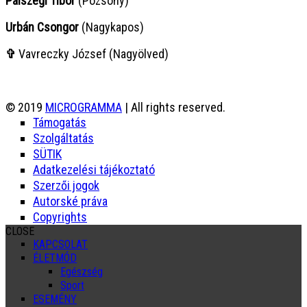
Pálszegi Tibor
(Pozsony)
Urbán Csongor
(Nagykapos)
✞
Vavreczky József (Nagyölved)
© 2019
MICROGRAMMA
| All rights reserved.
Támogatás
Szolgáltatás
SÜTIK
Adatkezelési tájékoztató
Szerzői jogok
Autorské práva
Copyrights
CLOSE
KAPCSOLAT
ÉLETMÓD
Egészség
Sport
ESEMÉNY