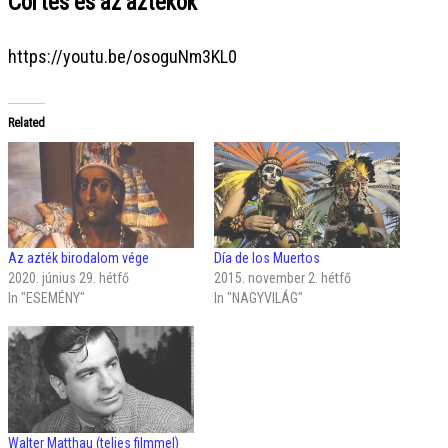
Cortés és az aztékok
https://youtu.be/osoguNm3KL0
Related
Az azték birodalom vége
Día de los Muertos
2020. június 29. hétfő
2015. november 2. hétfő
In "ESEMÉNY"
In "NAGYVILÁG"
Walter Matthau (teljes filmmel)