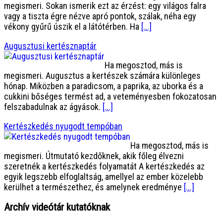
megismeri. Sokan ismerik ezt az érzést: egy világos falra
vagy a tiszta égre nézve apró pontok, szálak, néha egy
vékony gyűrű úszik el a látótérben. Ha
[...]
Augusztusi kertésznaptár
Ha megosztod, más is
megismeri. Augusztus a kertészek számára különleges
hónap. Miközben a paradicsom, a paprika, az uborka és a
cukkini bőséges termést ad, a veteményesben fokozatosan
felszabadulnak az ágyások.
[...]
Kertészkedés nyugodt tempóban
Ha megosztod, más is
megismeri. Útmutató kezdőknek, akik főleg élvezni
szeretnék a kertészkedés folyamatát A kertészkedés az
egyik legszebb elfoglaltság, amellyel az ember közelebb
kerülhet a természethez, és amelynek eredménye
[...]
Archív videótár kutatóknak