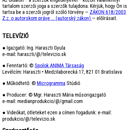
tartalom szerzői joga a szerzők tulajdona. Kérjük, hogy Ön is
tartsa be a szerzői jogról szóló törvény —
ZÁKON 618/2003
Z.z. o autorskom práve ... (autorský zákon)
— előírásait.
TELEVÍZIÓ
● Igazgató: Ing. Haraszti Gyula
e-mail: haraszti/@/televizio.sk
● Fenntartó: ©
Spolok ANIMA Társaság
Levélcím: Haraszti • Medzilaborecká 17, 821 01 Bratislava
● Működtető: ©
Microgramma
Stúdió
● Producer: © Mgr. Haraszti Mária műsorigazgató
e-mail: medianprodukcio/@/gmail.com
● Videókat, ötleteket ezen a címen fogadunk: e-mail:
produkcio/@/televizio.sk