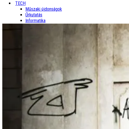
TECH
Műszaki újdonságok
Űrkutatás
Informatika