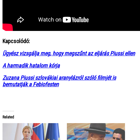
Kapcsolódó:
Ügyész vizsgálja meg, hogy megszűnt az eljárás Piussi ellen
A harmadik hatalom kórja
Zuzana Piussi szlovákiai aranylázról szóló filmjét is
bemutatják a Febiofesten
Related