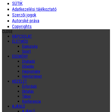
SÜTIK
Adatkezelési tájékoztató
Szerzői jogok
Autorské práva
Copyrights
CLOSE
KAPCSOLAT
ÉLETMÓD
Egészség
Sport
ESEMÉNY
Díjátadó
Előadás
Hagyomány
Helytörténet
KÖZÉLET
Évforduló
Oktatás
Tábor
Konferencia
AJÁNLÓ
AJÁNLÓ