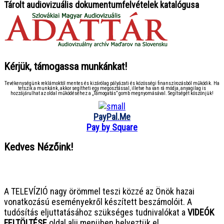
Tárolt audiovizuális dokumentumfelvételek katalógusa
Kérjük, támogassa munkánkat!
Tevékenységünk reklámoktól mentes és kizárólag pályázati és közösségi finanszírozásból működik. Ha
tetszik a munkánk, akkor segítheti egy megosztással, illetve ha van rá módja, anyagilag is
hozzájárulhat az oldal működéséhez a „Támogatás” gomb megnyomásával. Segítségét köszönjük!
PayPal.Me
Pay by Square
Kedves Nézőink!
● ● ● ● ● ● ● ● ● ● ● ● ● ● ● ●
A TELEVÍZIÓ nagy örömmel teszi közzé az Önök hazai
vonatkozású eseményekről készített beszámolóit. A
tudósítás eljuttatásához szükséges tudnivalókat a
VIDEÓK
FELTÖLTÉSE
oldal alji menüben helyeztük el.