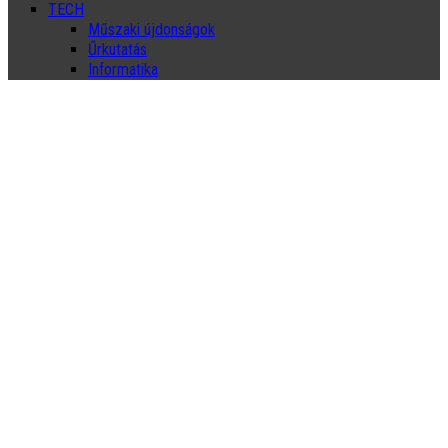
TECH
Műszaki újdonságok
Űrkutatás
Informatika