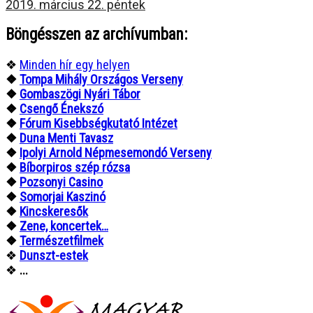
2019. március 22. péntek
Böngésszen az archívumban:
❖
Minden hír egy helyen
❖
Tompa Mihály Országos Verseny
❖
Gombaszögi Nyári Tábor
❖
Csengő Énekszó
❖
Fórum Kisebbségkutató Intézet
❖
Duna Menti Tavasz
❖
Ipolyi Arnold Népmesemondó Verseny
❖
Bíborpiros szép rózsa
❖
Pozsonyi Casino
❖
Somorjai Kaszinó
❖
Kincskeresők
❖
Zene, koncertek…
❖
Természetfilmek
❖
Dunszt-estek
❖
...