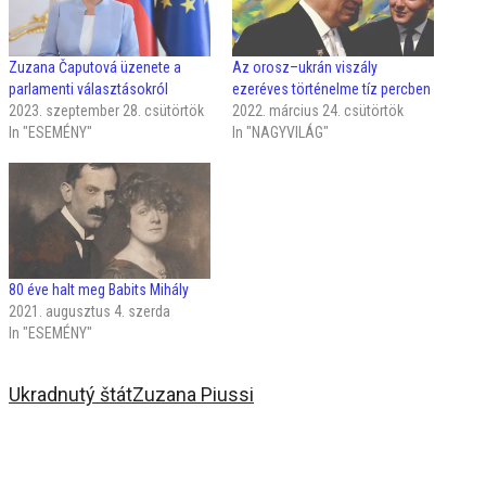
Zuzana Čaputová üzenete a
Az orosz–ukrán viszály
parlamenti választásokról
ezeréves történelme tíz percben
2023. szeptember 28. csütörtök
2022. március 24. csütörtök
In "ESEMÉNY"
In "NAGYVILÁG"
80 éve halt meg Babits Mihály
2021. augusztus 4. szerda
In "ESEMÉNY"
Ukradnutý štát
Zuzana Piussi