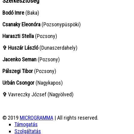
Szerkesztőség
Bodó Imre
(Baka)
Csanaky Eleonóra
(Pozsonypüspöki)
Haraszti Stella
(Pozsony)
✞ Huszár László
(Dunaszerdahely)
Jacenko Seman
(Pozsony)
Pálszegi Tibor
(Pozsony)
Urbán Csongor
(Nagykapos)
✞
Vavreczky József (Nagyölved)
© 2019
MICROGRAMMA
| All rights reserved.
Támogatás
Szolgáltatás