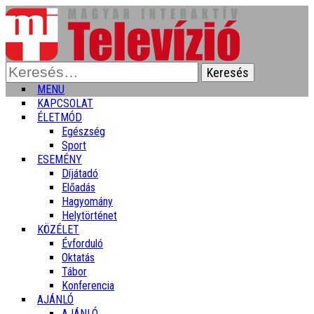
Keresés:
MENU
KAPCSOLAT
ÉLETMÓD
Egészség
Sport
ESEMÉNY
Díjátadó
Előadás
Hagyomány
Helytörténet
KÖZÉLET
Évforduló
Oktatás
Tábor
Konferencia
AJÁNLÓ
AJÁNLÓ