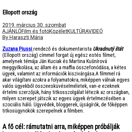
Ellopott ország
2019. március 30. szombat
AJÁNLÓ
Film és fotó
Közélet
KULTÚRA
VIDEÓ
By Haraszti Mária
Zuzana Piussi
rendező és dokumentarista
Ukradnutý štát
(Ellopott ország) címmel forgat új egész estés filmet,
amelynek témája Ján Kuciak és Martina Kušnírová
meggyilkolása, az állam és a maffia összefonódása, a kétes
ügyek, valamint az információk kiszivárgása.
A filmmel rá
akar világítani azokra a folyamatokra, miképpen válnak egyes
valós ügyekből összeesküvéselméletek, van-e ezeknek
értelmi szerzőjük, hány titkosszolgálat létezik az országban,
milyen szerepet játszik az egyes ügyek értelmezésében a
szociális háló. Ügyvédek, bloggerek, újságírók, de főképpen
titkosügynökök szerepelnek a filmben.
A fő cél: rámutatni arra, miképpen próbálják