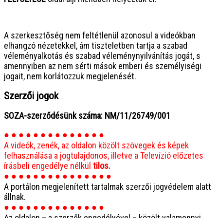
● ● ● ● ● ● ● ● ● ● ● ● ● ● ● ●
A szerkesztőség nem feltétlenül azonosul a videókban
elhangzó nézetekkel, ám tiszteletben tartja a szabad
véleményalkotás és szabad véleménynyilvánítás jogát, s
amennyiben az nem sérti mások emberi és személyiségi
jogait, nem korlátozzuk megjelenését.
Szerzői jogok
SOZA-szerződésünk száma: NM/11/26749/001
● ● ● ● ● ● ● ● ● ● ● ● ● ●
A videók, zenék, az oldalon közölt szövegek és képek
felhasználása a jogtulajdonos, illetve a Televízió előzetes
írásbeli engedélye nélkül
tilos.
● ● ● ● ● ● ● ● ● ● ● ● ● ● ●
A portálon megjelenített tartalmak szerzői jogvédelem alatt
állnak.
● ● ● ● ● ● ● ● ● ● ● ● ● ●
Az oldalon – a szerzők engedélyével – közölt valamennyi