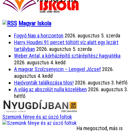
Magyar Iskola
Fogyó Nap a horizonton
2026. augusztus 5. szerda
Harry Houdini 91 percet töltött víz alatt egy lezárt
tartályban
2026. augusztus 5. szerda
Weber Antal, a kórházépítő sztárépítész hagyatéka
2026. augusztus 4. kedd
A magyar Szolzsenyicin – Lengyel József
2026.
augusztus 4. kedd
Hajóvonták találkozása tilos!
2026. augusztus 3. hétfő
A világ az abszolút nulla közelében
2026. augusztus 3.
hétfő
Szemünk fénye és az úszó foltok
Ha megosztod, más is