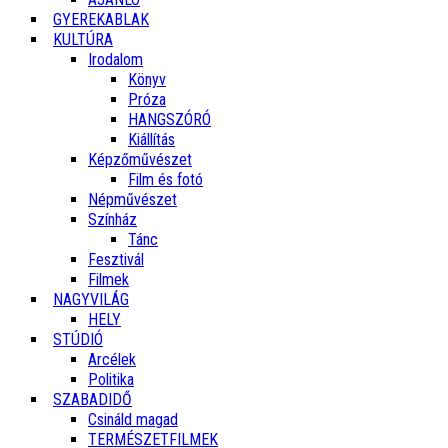
GYEREKABLAK
KULTÚRA
Irodalom
Könyv
Próza
HANGSZÓRÓ
Kiállítás
Képzőművészet
Film és fotó
Népművészet
Színház
Tánc
Fesztivál
Filmek
NAGYVILÁG
HELY
STÚDIÓ
Arcélek
Politika
SZABADIDŐ
Csináld magad
TERMÉSZETFILMEK