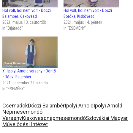
Hol volt, hol nem volt • Dóczi
Hol volt, hol nem volt • Dóczi
Balambér, Kiskövesd
Boróka, Kiskövesd
2021. május 13. csütörtök
2021. május 14. péntek
In "Díjátadó"
In "ESEMÉNY"
XI. Ipolyi Arnold verseny • Döntő
• Dóczi Balambér
2021. december 22. szerda
In "ESEMÉNY"
Csemadok
Dóczi Balambér
Ipolyi Arnold
Ipolyi Arnold
Népmesemondó
Verseny
Kiskövesd
népmesemondó
Szlovákiai Magyar
Művelődési Intézet