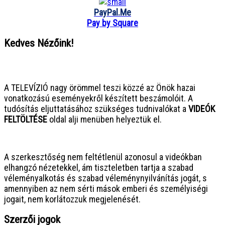
PayPal.Me
Pay by Square
Kedves Nézőink!
● ● ● ● ● ● ● ● ● ● ● ● ● ● ● ●
A TELEVÍZIÓ nagy örömmel teszi közzé az Önök hazai
vonatkozású eseményekről készített beszámolóit. A
tudósítás eljuttatásához szükséges tudnivalókat a
VIDEÓK
FELTÖLTÉSE
oldal alji menüben helyeztük el.
● ● ● ● ● ● ● ● ● ● ● ● ● ● ● ●
A szerkesztőség nem feltétlenül azonosul a videókban
elhangzó nézetekkel, ám tiszteletben tartja a szabad
véleményalkotás és szabad véleménynyilvánítás jogát, s
amennyiben az nem sérti mások emberi és személyiségi
jogait, nem korlátozzuk megjelenését.
Szerzői jogok