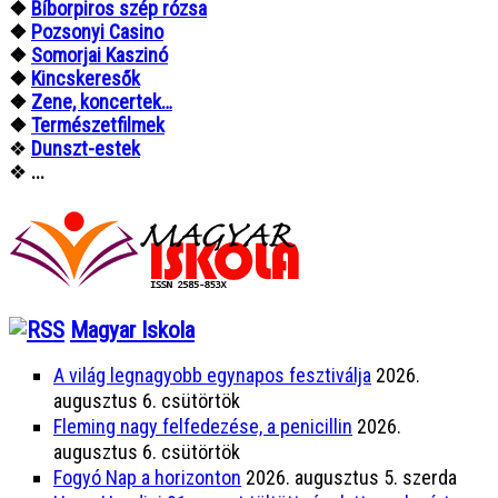
❖
Bíborpiros szép rózsa
❖
Pozsonyi Casino
❖
Somorjai Kaszinó
❖
Kincskeresők
❖
Zene, koncertek…
❖
Természetfilmek
❖
Dunszt-estek
❖
...
Magyar Iskola
A világ legnagyobb egynapos fesztiválja
2026.
augusztus 6. csütörtök
Fleming nagy felfedezése, a penicillin
2026.
augusztus 6. csütörtök
Fogyó Nap a horizonton
2026. augusztus 5. szerda