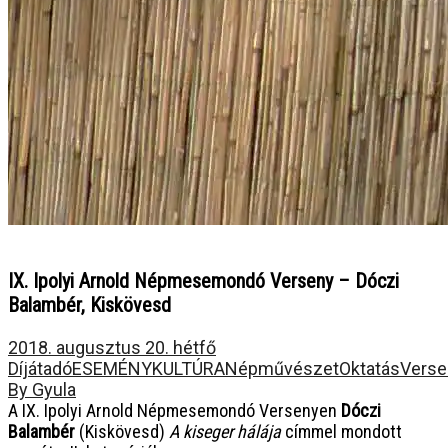
IX. Ipolyi Arnold Népmesemondó Verseny – Dóczi
Balambér, Kiskövesd
2018. augusztus 20. hétfő
Díjátadó
ESEMÉNY
KULTÚRA
Népművészet
Oktatás
Verse
By Gyula
A IX. Ipolyi Arnold Népmesemondó Versenyen
Dóczi
Balambér
(Kiskövesd)
A kiseger hálája
címmel mondott