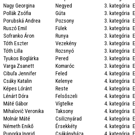
Nagy Georgina
Negyed
3. kategória
Pollák Zsófia
Gúta
3. kategória
Porubská Andrea
Pozsony
3. kategória
Ruszó Emil
Fülek
3. kategória
Sofranko Áron
Runya
3. kategória
Tóth Eszter
Vezekény
3. kategória
Tóth Lilla
Rozsnyó
3. kategória
Tyukos Boglárka
Pered
3. kategória
Varga Zsanett
Komaróc
3. kategória
Cibuľa Jennifer
Feled
4. kategória
Csáky Katalin
Kelenye
4. kategória
Képes Lóránt
Reste
4. kategória
Lénárt Dóra
Felsőszeli
4. kategória
Máté Gábor
Vígtelke
4. kategória
Mihalovič Veronika
Taksony
4. kategória
Molnár Máté
Csiliznyárad
4. kategória
Németh Enikő
Érsekkéty
4. kategória
Puporka Ingrid
Csákányháza
4. kategória