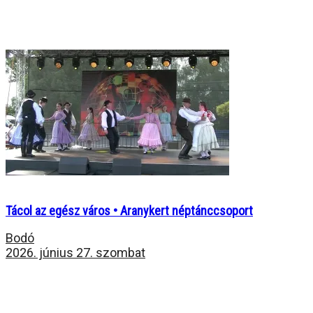
Tácol az egész város • Aranykert néptánccsoport
Bodó
2026. június 27. szombat