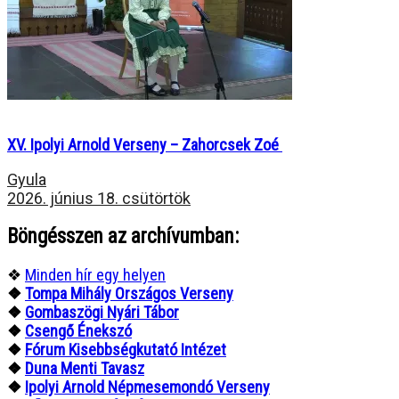
XV. Ipolyi Arnold Verseny – Zahorcsek Zoé
Gyula
2026. június 18. csütörtök
Böngésszen az archívumban:
❖
Minden hír egy helyen
❖
Tompa Mihály Országos Verseny
❖
Gombaszögi Nyári Tábor
❖
Csengő Énekszó
❖
Fórum Kisebbségkutató Intézet
❖
Duna Menti Tavasz
❖
Ipolyi Arnold Népmesemondó Verseny