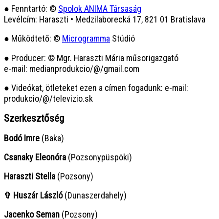
● Fenntartó: ©
Spolok ANIMA Társaság
Levélcím: Haraszti • Medzilaborecká 17, 821 01 Bratislava
● Működtető: ©
Microgramma
Stúdió
● Producer: © Mgr. Haraszti Mária műsorigazgató
e-mail: medianprodukcio/@/gmail.com
● Videókat, ötleteket ezen a címen fogadunk: e-mail:
produkcio/@/televizio.sk
Szerkesztőség
Bodó Imre
(Baka)
Csanaky Eleonóra
(Pozsonypüspöki)
Haraszti Stella
(Pozsony)
✞ Huszár László
(Dunaszerdahely)
Jacenko Seman
(Pozsony)