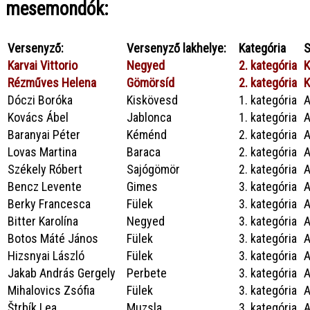
mesemondók:
Versenyző:
Versenyző lakhelye:
Kategória
S
Karvai Vittorio
Negyed
2. kategória
K
Rézműves Helena
Gömörsíd
2. kategória
K
Dóczi Boróka
Kiskövesd
1. kategória
A
Kovács Ábel
Jablonca
1. kategória
A
Baranyai Péter
Kéménd
2. kategória
A
Lovas Martina
Baraca
2. kategória
A
Székely Róbert
Sajógömör
2. kategória
A
Bencz Levente
Gimes
3. kategória
A
Berky Francesca
Fülek
3. kategória
A
Bitter Karolína
Negyed
3. kategória
A
Botos Máté János
Fülek
3. kategória
A
Hizsnyai László
Fülek
3. kategória
A
Jakab András Gergely
Perbete
3. kategória
A
Mihalovics Zsófia
Fülek
3. kategória
A
Štrbík Lea
Muzsla
3. kategória
A