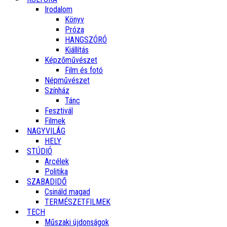
Irodalom
Könyv
Próza
HANGSZÓRÓ
Kiállítás
Képzőművészet
Film és fotó
Népművészet
Színház
Tánc
Fesztivál
Filmek
NAGYVILÁG
HELY
STÚDIÓ
Arcélek
Politika
SZABADIDŐ
Csináld magad
TERMÉSZETFILMEK
TECH
Műszaki újdonságok