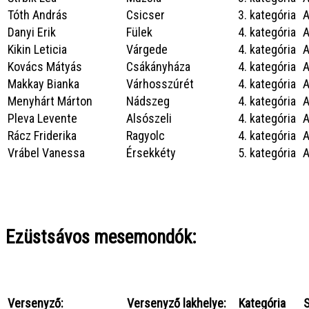
Tóth András
Csicser
3. kategória
A
Danyi Erik
Fülek
4. kategória
A
Kikin Leticia
Várgede
4. kategória
A
Kovács Mátyás
Csákányháza
4. kategória
A
Makkay Bianka
Várhosszúrét
4. kategória
A
Menyhárt Márton
Nádszeg
4. kategória
A
Pleva Levente
Alsószeli
4. kategória
A
Rácz Friderika
Ragyolc
4. kategória
A
Vrábel Vanessa
Érsekkéty
5. kategória
A
Ezüstsávos mesemondók:
Versenyző:
Versenyző lakhelye:
Kategória
S