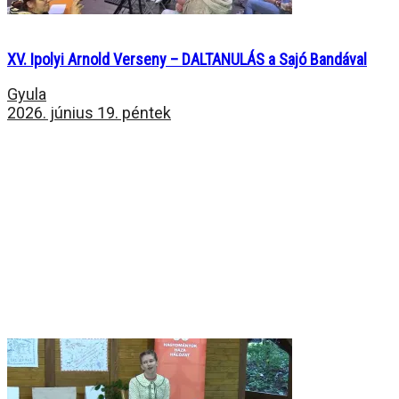
XV. Ipolyi Arnold Verseny – DALTANULÁS a Sajó Bandával
Gyula
2026. június 19. péntek