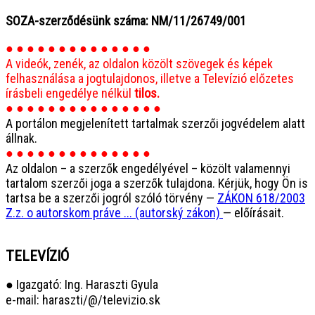
SOZA-szerződésünk száma: NM/11/26749/001
● ● ● ● ● ● ● ● ● ● ● ● ● ●
A videók, zenék, az oldalon közölt szövegek és képek
felhasználása a jogtulajdonos, illetve a Televízió előzetes
írásbeli engedélye nélkül
tilos.
● ● ● ● ● ● ● ● ● ● ● ● ● ● ●
A portálon megjelenített tartalmak szerzői jogvédelem alatt
állnak.
● ● ● ● ● ● ● ● ● ● ● ● ● ●
Az oldalon – a szerzők engedélyével – közölt valamennyi
tartalom szerzői joga a szerzők tulajdona. Kérjük, hogy Ön is
tartsa be a szerzői jogról szóló törvény —
ZÁKON 618/2003
Z.z. o autorskom práve ... (autorský zákon)
— előírásait.
TELEVÍZIÓ
● Igazgató: Ing. Haraszti Gyula
e-mail: haraszti/@/televizio.sk