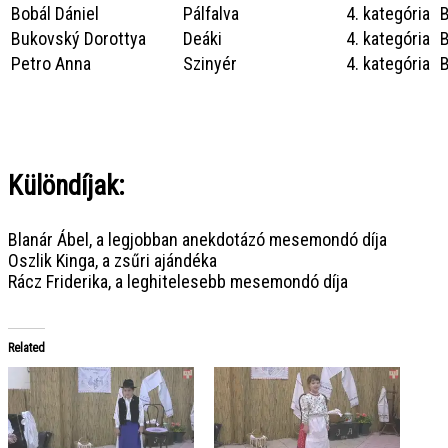
Bobál Dániel
Pálfalva
4. kategória
Bukovský Dorottya
Deáki
4. kategória
Petro Anna
Szinyér
4. kategória
Különdíjak:
Blanár Ábel, a legjobban anekdotázó mesemondó díja
Oszlik Kinga, a zsűri ajándéka
Rácz Friderika, a leghitelesebb mesemondó díja
Related