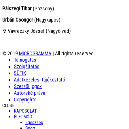
Pálszegi Tibor
(Pozsony)
Urbán Csongor
(Nagykapos)
✞
Vavreczky József (Nagyölved)
© 2019
MICROGRAMMA
| All rights reserved.
Támogatás
Szolgáltatás
SÜTIK
Adatkezelési tájékoztató
Szerzői jogok
Autorské práva
Copyrights
CLOSE
KAPCSOLAT
ÉLETMÓD
Egészség
Sport