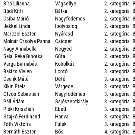
Bíró Lilianna
Vágsellye
2. kategória
Bódi Kitti
Bátka
2. kategória
Csiba Márió
Nagyfödémes
2. kategória
Jekkel Linda
Ipolybalog
2. kategória
Marczel Eszter
Nyárasd
2. kategória
Molnár Orsolya Panna
Csicser
2. kategória
Nagy Annabella
Negyed
2. kategória
Salai Réka Bíborka
Gúta
2. kategória
Varga Barnabás
Köbölkút
2. kategória
Balázs Vivien
Lontó
3. kategória
Csank Máté
Détér
3. kategória
Kikin Etela
Várgede
3. kategória
Ötvös Sebastian
Nagyfödémes
3. kategória
Páll Ádám
Sajószentkirály
3. kategória
Piski Krisztián
Ebed
3. kategória
Szajkó Ferdinand
Hanva
3. kategória
Tóth Viktória
Fülek
3. kategória
Bernáth Eszter
Bős
4. kategória