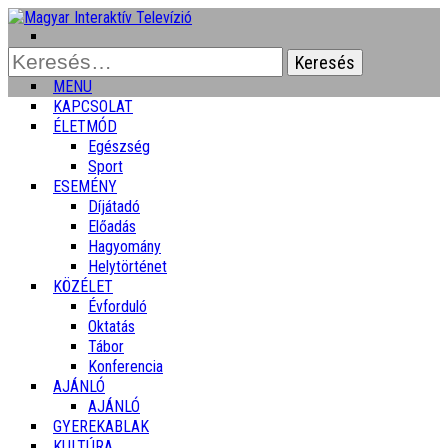
Keresés:
MENU
KAPCSOLAT
ÉLETMÓD
Egészség
Sport
ESEMÉNY
Díjátadó
Előadás
Hagyomány
Helytörténet
KÖZÉLET
Évforduló
Oktatás
Tábor
Konferencia
AJÁNLÓ
AJÁNLÓ
GYEREKABLAK
KULTÚRA