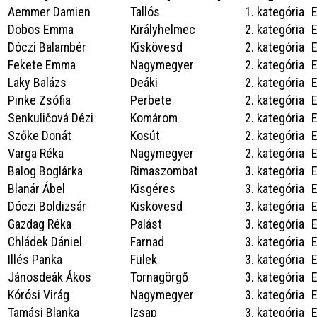
Aemmer Damien
Tallós
1. kategória
Dobos Emma
Királyhelmec
2. kategória
Dóczi Balambér
Kiskövesd
2. kategória
Fekete Emma
Nagymegyer
2. kategória
Laky Balázs
Deáki
2. kategória
Pinke Zsófia
Perbete
2. kategória
Senkuličová Dézi
Komárom
2. kategória
Szőke Donát
Kosút
2. kategória
Varga Réka
Nagymegyer
2. kategória
Balog Boglárka
Rimaszombat
3. kategória
Blanár Ábel
Kisgéres
3. kategória
Dóczi Boldizsár
Kiskövesd
3. kategória
Gazdag Réka
Palást
3. kategória
Chládek Dániel
Farnad
3. kategória
Illés Panka
Fülek
3. kategória
Jánosdeák Ákos
Tornagörgő
3. kategória
Kórósi Virág
Nagymegyer
3. kategória
Tamási Blanka
Izsap
3. kategória