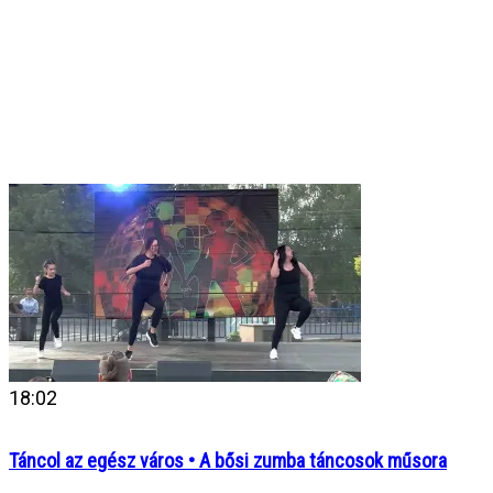
18:02
Táncol az egész város • A bősi zumba táncosok műsora