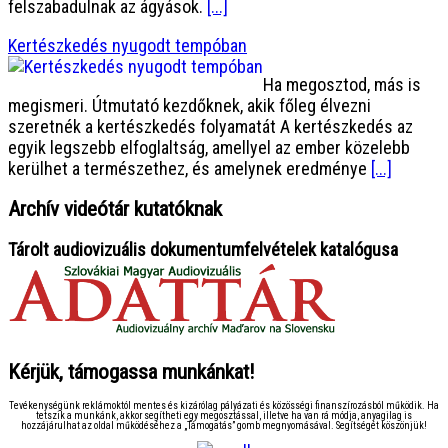
felszabadulnak az ágyások.
[...]
Kertészkedés nyugodt tempóban
Ha megosztod, más is
megismeri. Útmutató kezdőknek, akik főleg élvezni
szeretnék a kertészkedés folyamatát A kertészkedés az
egyik legszebb elfoglaltság, amellyel az ember közelebb
kerülhet a természethez, és amelynek eredménye
[...]
Archív videótár kutatóknak
Tárolt audiovizuális dokumentumfelvételek katalógusa
Kérjük, támogassa munkánkat!
Tevékenységünk reklámoktól mentes és kizárólag pályázati és közösségi finanszírozásból működik. Ha
tetszik a munkánk, akkor segítheti egy megosztással, illetve ha van rá módja, anyagilag is
hozzájárulhat az oldal működéséhez a „Támogatás” gomb megnyomásával. Segítségét köszönjük!