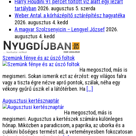
Harry Houdini 91 percet töltött víz alatt egy lezárt
tartályban
2026. augusztus 5. szerda
Weber Antal, a kórházépítő sztárépítész hagyatéka
2026. augusztus 4. kedd
A magyar Szolzsenyicin – Lengyel József
2026.
augusztus 4. kedd
Szemünk fénye és az úszó foltok
Ha megosztod, más is
megismeri. Sokan ismerik ezt az érzést: egy világos falra
vagy a tiszta égre nézve apró pontok, szálak, néha egy
vékony gyűrű úszik el a látótérben. Ha
[...]
Augusztusi kertésznaptár
Ha megosztod, más is
megismeri. Augusztus a kertészek számára különleges
hónap. Miközben a paradicsom, a paprika, az uborka és a
cukkini bőséges termést ad, a veteményesben fokozatosan