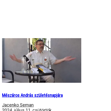
Mészáros András születésnapjára
Jacenko Seman
2024. július 11. csütörtök