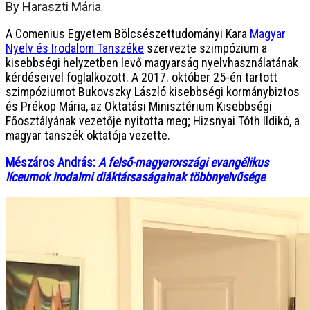
By Haraszti Mária
A Comenius Egyetem Bölcsészettudományi Kara
Magyar
Nyelv és Irodalom Tanszéke
szervezte szimpózium a
kisebbségi helyzetben levő
magyarság nyelvhasználatának
kérdéseivel foglalkozott. A 2017. október 25-én tartott
szimpóziumot Bukovszky László kisebbségi kormánybiztos
és Prékop Mária, az Oktatási Minisztérium Kisebbségi
Főosztályának vezetője nyitotta meg; Hizsnyai Tóth Ildikó, a
magyar tanszék oktatója vezette.
Mészáros András:
A felső-magyarországi evangélikus
líceumok irodalmi diáktársaságainak
többnyelvűsége