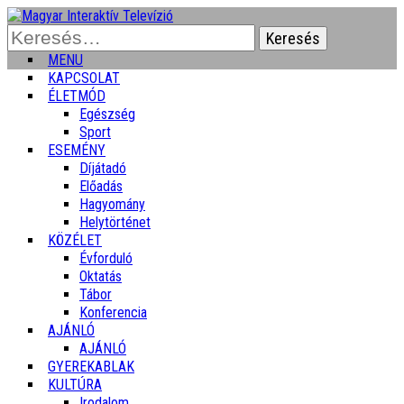
Keresés:
MENU
KAPCSOLAT
ÉLETMÓD
Egészség
Sport
ESEMÉNY
Díjátadó
Előadás
Hagyomány
Helytörténet
KÖZÉLET
Évforduló
Oktatás
Tábor
Konferencia
AJÁNLÓ
AJÁNLÓ
GYEREKABLAK
KULTÚRA
Irodalom