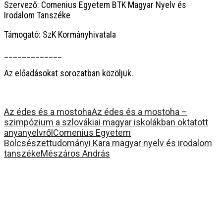
Szervező: Comenius Egyetem BTK Magyar Nyelv és
Irodalom Tanszéke
Támogató: SzK Kormányhivatala
_____________
Az előadásokat sorozatban közöljük.
Az édes és a mostoha
Az édes és a mostoha –
szimpózium a szlovákiai magyar iskolákban oktatott
anyanyelvről
Comenius Egyetem
Bölcsészettudományi Kara magyar nyelv és irodalom
tanszéke
Mészáros András