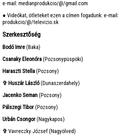
e-mail: medianprodukcio/@/gmail.com
● Videókat, ötleteket ezen a címen fogadunk: e-mail:
produkcio/@/televizio.sk
Szerkesztőség
Bodó Imre
(Baka)
Csanaky Eleonóra
(Pozsonypüspöki)
Haraszti Stella
(Pozsony)
✞ Huszár László
(Dunaszerdahely)
Jacenko Seman
(Pozsony)
Pálszegi Tibor
(Pozsony)
Urbán Csongor
(Nagykapos)
✞
Vavreczky József (Nagyölved)