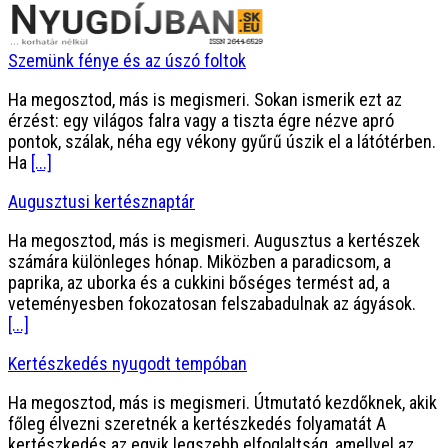
Szemünk fénye és az úszó foltok
Ha megosztod, más is megismeri. Sokan ismerik ezt az
érzést: egy világos falra vagy a tiszta égre nézve apró
pontok, szálak, néha egy vékony gyűrű úszik el a látótérben.
Ha
[...]
Augusztusi kertésznaptár
Ha megosztod, más is megismeri. Augusztus a kertészek
számára különleges hónap. Miközben a paradicsom, a
paprika, az uborka és a cukkini bőséges termést ad, a
veteményesben fokozatosan felszabadulnak az ágyások.
[...]
Kertészkedés nyugodt tempóban
Ha megosztod, más is megismeri. Útmutató kezdőknek, akik
főleg élvezni szeretnék a kertészkedés folyamatát A
kertészkedés az egyik legszebb elfoglaltság, amellyel az