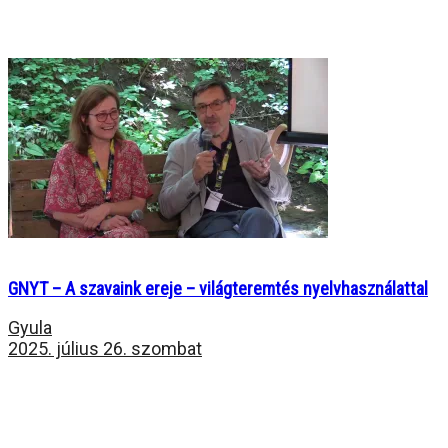
GNYT – A szavaink ereje – világteremtés nyelvhasználattal
Gyula
2025. július 26. szombat