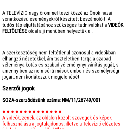
● ● ● ● ● ● ● ● ● ● ● ● ● ● ● ●
A TELEVÍZIÓ nagy örömmel teszi közzé az Önök hazai
vonatkozású eseményekről készített beszámolóit. A
tudósítás eljuttatásához szükséges tudnivalókat a
VIDEÓK
FELTÖLTÉSE
oldal alji menüben helyeztük el.
● ● ● ● ● ● ● ● ● ● ● ● ● ● ● ●
A szerkesztőség nem feltétlenül azonosul a videókban
elhangzó nézetekkel, ám tiszteletben tartja a szabad
véleményalkotás és szabad véleménynyilvánítás jogát, s
amennyiben az nem sérti mások emberi és személyiségi
jogait, nem korlátozzuk megjelenését.
Szerzői jogok
SOZA-szerződésünk száma: NM/11/26749/001
● ● ● ● ● ● ● ● ● ● ● ● ● ●
A videók, zenék, az oldalon közölt szövegek és képek
felhasználása a jogtulajdonos, illetve a Televízió előzetes