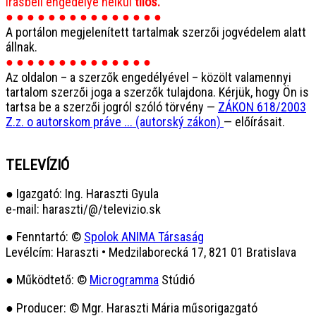
írásbeli engedélye nélkül
tilos.
● ● ● ● ● ● ● ● ● ● ● ● ● ● ●
A portálon megjelenített tartalmak szerzői jogvédelem alatt
állnak.
● ● ● ● ● ● ● ● ● ● ● ● ● ●
Az oldalon – a szerzők engedélyével – közölt valamennyi
tartalom szerzői joga a szerzők tulajdona. Kérjük, hogy Ön is
tartsa be a szerzői jogról szóló törvény —
ZÁKON 618/2003
Z.z. o autorskom práve ... (autorský zákon)
— előírásait.
TELEVÍZIÓ
● Igazgató: Ing. Haraszti Gyula
e-mail: haraszti/@/televizio.sk
● Fenntartó: ©
Spolok ANIMA Társaság
Levélcím: Haraszti • Medzilaborecká 17, 821 01 Bratislava
● Működtető: ©
Microgramma
Stúdió
● Producer: © Mgr. Haraszti Mária műsorigazgató