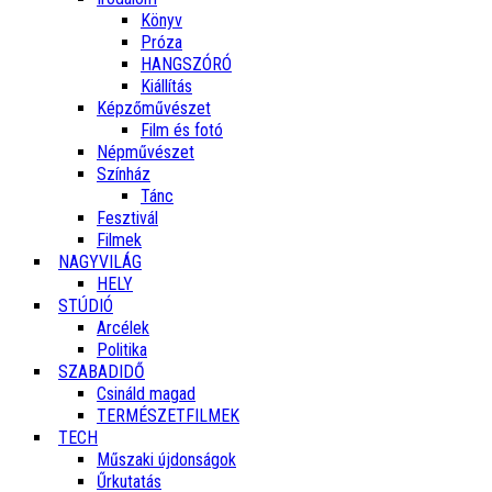
Könyv
Próza
HANGSZÓRÓ
Kiállítás
Képzőművészet
Film és fotó
Népművészet
Színház
Tánc
Fesztivál
Filmek
NAGYVILÁG
HELY
STÚDIÓ
Arcélek
Politika
SZABADIDŐ
Csináld magad
TERMÉSZETFILMEK
TECH
Műszaki újdonságok
Űrkutatás