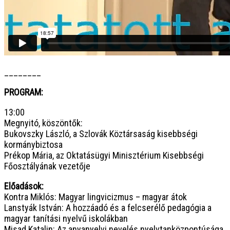
________
PROGRAM:
13:00
Megnyitó, köszöntők:
Bukovszky László, a Szlovák Köztársaság kisebbségi
kormánybiztosa
Prékop Mária, az Oktatásügyi Minisztérium Kisebbségi
Főosztályának vezetője
Előadások:
Kontra Miklós: Magyar lingvicizmus – magyar átok
Lanstyák István: A hozzáadó és a felcserélő pedagógia a
magyar tanítási nyelvű iskolákban
Misad Katalin: Az anyanyelvi nevelés nyelvtanközpontúsága