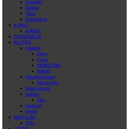
Évforduló
Oktatás
Tábor
Konferencia
AJÁNLÓ
AJÁNLÓ
GYEREKABLAK
KULTÚRA
Irodalom
Könyv
Próza
HANGSZÓRÓ
Kiállítás
Képzőművészet
Film és fotó
Népművészet
Színház
Tánc
Fesztivál
Filmek
NAGYVILÁG
HELY
STÚDIÓ