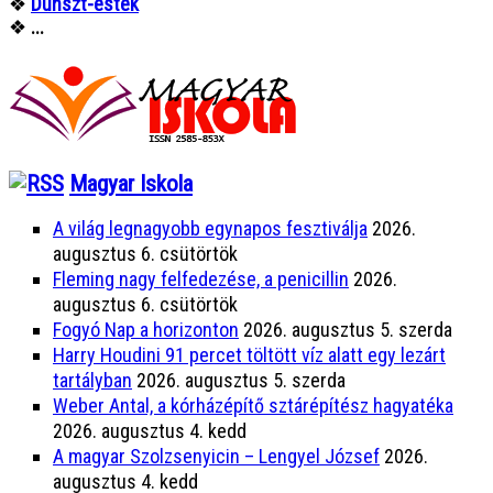
❖
Dunszt-estek
❖
...
Magyar Iskola
A világ legnagyobb egynapos fesztiválja
2026.
augusztus 6. csütörtök
Fleming nagy felfedezése, a penicillin
2026.
augusztus 6. csütörtök
Fogyó Nap a horizonton
2026. augusztus 5. szerda
Harry Houdini 91 percet töltött víz alatt egy lezárt
tartályban
2026. augusztus 5. szerda
Weber Antal, a kórházépítő sztárépítész hagyatéka
2026. augusztus 4. kedd
A magyar Szolzsenyicin – Lengyel József
2026.
augusztus 4. kedd