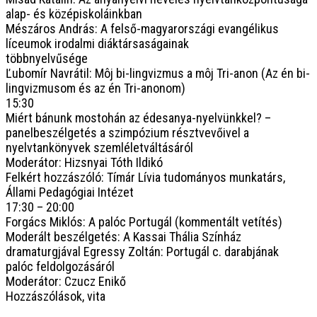
alap- és középiskoláinkban
Mészáros András: A felső-magyarországi evangélikus
líceumok irodalmi diáktársaságainak
többnyelvűsége
Ľubomír Navrátil: Môj bi-lingvizmus a môj Tri-anon (Az én bi-
lingvizmusom és az én Tri-anonom)
15:30
Miért bánunk mostohán az édesanya-nyelvünkkel? –
panelbeszélgetés a szimpózium résztvevőivel a
nyelvtankönyvek szemléletváltásáról
Moderátor: Hizsnyai Tóth Ildikó
Felkért hozzászóló: Tímár Lívia tudományos munkatárs,
Állami Pedagógiai Intézet
17:30 – 20:00
Forgács Miklós: A palóc Portugál (kommentált vetítés)
Moderált beszélgetés: A Kassai Thália Színház
dramaturgjával Egressy Zoltán: Portugál c. darabjának
palóc feldolgozásáról
Moderátor: Czucz Enikő
Hozzászólások, vita