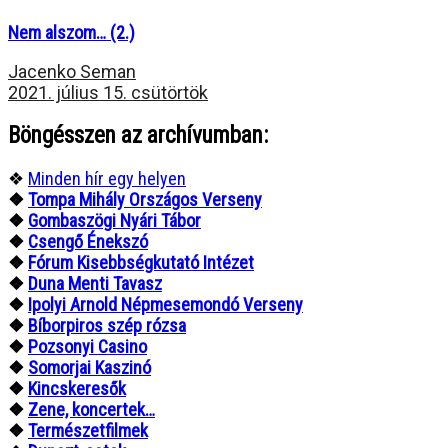
Nem alszom… (2.)
Jacenko Seman
2021. július 15. csütörtök
Böngésszen az archívumban:
❖
Minden hír egy helyen
❖
Tompa Mihály Országos Verseny
❖
Gombaszögi Nyári Tábor
❖
Csengő Énekszó
❖
Fórum Kisebbségkutató Intézet
❖
Duna Menti Tavasz
❖
Ipolyi Arnold Népmesemondó Verseny
❖
Bíborpiros szép rózsa
❖
Pozsonyi Casino
❖
Somorjai Kaszinó
❖
Kincskeresők
❖
Zene, koncertek…
❖
Természetfilmek