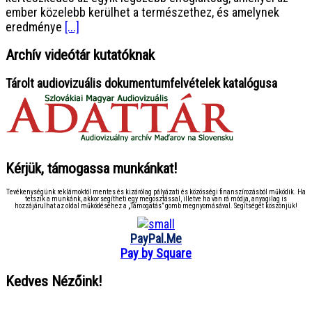
ember közelebb kerülhet a természethez, és amelynek
eredménye
[...]
Archív videótár kutatóknak
Tárolt audiovizuális dokumentumfelvételek katalógusa
Kérjük, támogassa munkánkat!
Tevékenységünk reklámoktól mentes és kizárólag pályázati és közösségi finanszírozásból működik. Ha
tetszik a munkánk, akkor segítheti egy megosztással, illetve ha van rá módja, anyagilag is
hozzájárulhat az oldal működéséhez a „Támogatás” gomb megnyomásával. Segítségét köszönjük!
PayPal.Me
Pay by Square
Kedves Nézőink!