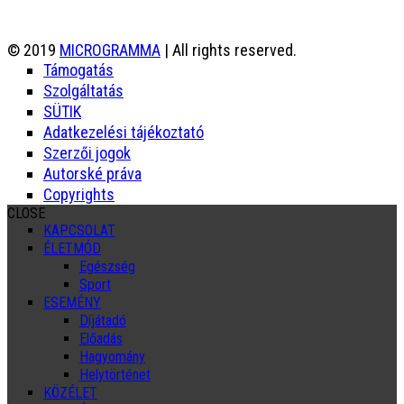
© 2019
MICROGRAMMA
| All rights reserved.
Támogatás
Szolgáltatás
SÜTIK
Adatkezelési tájékoztató
Szerzői jogok
Autorské práva
Copyrights
CLOSE
KAPCSOLAT
ÉLETMÓD
Egészség
Sport
ESEMÉNY
Díjátadó
Előadás
Hagyomány
Helytörténet
KÖZÉLET