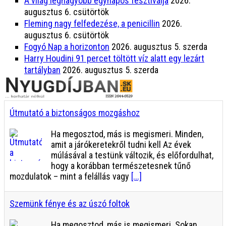
A világ legnagyobb egynapos fesztiválja
2026.
augusztus 6. csütörtök
Fleming nagy felfedezése, a penicillin
2026.
augusztus 6. csütörtök
Fogyó Nap a horizonton
2026. augusztus 5. szerda
Harry Houdini 91 percet töltött víz alatt egy lezárt
tartályban
2026. augusztus 5. szerda
Útmutató a biztonságos mozgáshoz
Ha megosztod, más is megismeri. Minden,
amit a járókeretekről tudni kell Az évek
múlásával a testünk változik, és előfordulhat,
hogy a korábban természetesnek tűnő
mozdulatok – mint a felállás vagy
[...]
Szemünk fénye és az úszó foltok
Ha megosztod, más is megismeri. Sokan