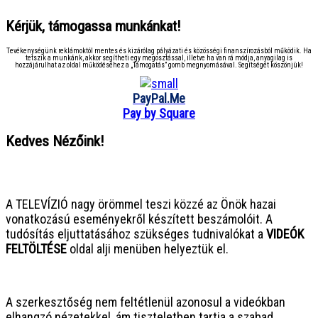
Kérjük, támogassa munkánkat!
Tevékenységünk reklámoktól mentes és kizárólag pályázati és közösségi finanszírozásból működik. Ha
tetszik a munkánk, akkor segítheti egy megosztással, illetve ha van rá módja, anyagilag is
hozzájárulhat az oldal működéséhez a „Támogatás” gomb megnyomásával. Segítségét köszönjük!
PayPal.Me
Pay by Square
Kedves Nézőink!
● ● ● ● ● ● ● ● ● ● ● ● ● ● ● ●
A TELEVÍZIÓ nagy örömmel teszi közzé az Önök hazai
vonatkozású eseményekről készített beszámolóit. A
tudósítás eljuttatásához szükséges tudnivalókat a
VIDEÓK
FELTÖLTÉSE
oldal alji menüben helyeztük el.
● ● ● ● ● ● ● ● ● ● ● ● ● ● ● ●
A szerkesztőség nem feltétlenül azonosul a videókban
elhangzó nézetekkel, ám tiszteletben tartja a szabad