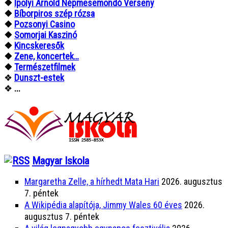
❖
Ipolyi Arnold Népmesemondó Verseny
❖
Bíborpiros szép rózsa
❖
Pozsonyi Casino
❖
Somorjai Kaszinó
❖
Kincskeresők
❖
Zene, koncertek…
❖
Természetfilmek
❖
Dunszt-estek
❖
...
Magyar Iskola
Margaretha Zelle, a hírhedt Mata Hari
2026. augusztus
7. péntek
A Wikipédia alapítója, Jimmy Wales 60 éves
2026.
augusztus 7. péntek