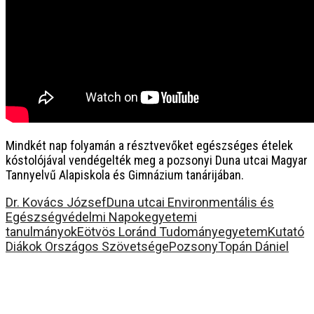
Mindkét nap folyamán a résztvevőket egészséges ételek
kóstolójával vendégelték meg a pozsonyi Duna utcai Magyar
Tannyelvű Alapiskola és Gimnázium tanárijában.
Dr. Kovács József
Duna utcai Environmentális és
Egészségvédelmi Napok
egyetemi
tanulmányok
Eötvös Loránd Tudományegyetem
Kutató
Diákok Országos Szövetsége
Pozsony
Topán Dániel