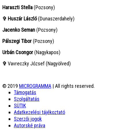
Haraszti Stella
(Pozsony)
✞ Huszár László
(Dunaszerdahely)
Jacenko Seman
(Pozsony)
Pálszegi Tibor
(Pozsony)
Urbán Csongor
(Nagykapos)
✞
Vavreczky József (Nagyölved)
© 2019
MICROGRAMMA
| All rights reserved.
Támogatás
Szolgáltatás
SÜTIK
Adatkezelési tájékoztató
Szerzői jogok
Autorské práva