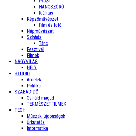
Próza
HANGSZÓRÓ
Kiállítás
Képzőművészet
Film és fotó
Népművészet
Színház
Tánc
Fesztivál
Filmek
NAGYVILÁG
HELY
STÚDIÓ
Arcélek
Politika
SZABADIDŐ
Csináld magad
TERMÉSZETFILMEK
TECH
Műszaki újdonságok
Űrkutatás
Informatika