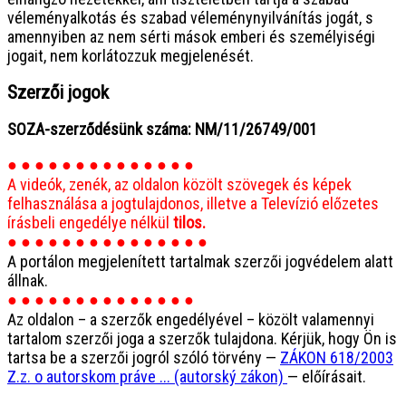
véleményalkotás és szabad véleménynyilvánítás jogát, s
amennyiben az nem sérti mások emberi és személyiségi
jogait, nem korlátozzuk megjelenését.
Szerzői jogok
SOZA-szerződésünk száma: NM/11/26749/001
● ● ● ● ● ● ● ● ● ● ● ● ● ●
A videók, zenék, az oldalon közölt szövegek és képek
felhasználása a jogtulajdonos, illetve a Televízió előzetes
írásbeli engedélye nélkül
tilos.
● ● ● ● ● ● ● ● ● ● ● ● ● ● ●
A portálon megjelenített tartalmak szerzői jogvédelem alatt
állnak.
● ● ● ● ● ● ● ● ● ● ● ● ● ●
Az oldalon – a szerzők engedélyével – közölt valamennyi
tartalom szerzői joga a szerzők tulajdona. Kérjük, hogy Ön is
tartsa be a szerzői jogról szóló törvény —
ZÁKON 618/2003
Z.z. o autorskom práve ... (autorský zákon)
— előírásait.