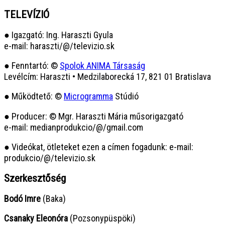
TELEVÍZIÓ
● Igazgató: Ing. Haraszti Gyula
e-mail: haraszti/@/televizio.sk
● Fenntartó: ©
Spolok ANIMA Társaság
Levélcím: Haraszti • Medzilaborecká 17, 821 01 Bratislava
● Működtető: ©
Microgramma
Stúdió
● Producer: © Mgr. Haraszti Mária műsorigazgató
e-mail: medianprodukcio/@/gmail.com
● Videókat, ötleteket ezen a címen fogadunk: e-mail:
produkcio/@/televizio.sk
Szerkesztőség
Bodó Imre
(Baka)
Csanaky Eleonóra
(Pozsonypüspöki)