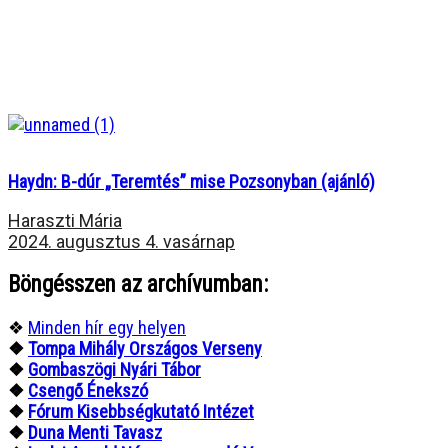
Haydn: B-dúr „Teremtés” mise Pozsonyban (ajánló)
Haraszti Mária
2024. augusztus 4. vasárnap
Böngésszen az archívumban:
❖
Minden hír egy helyen
❖
Tompa Mihály Országos Verseny
❖
Gombaszögi Nyári Tábor
❖
Csengő Énekszó
❖
Fórum Kisebbségkutató Intézet
❖
Duna Menti Tavasz