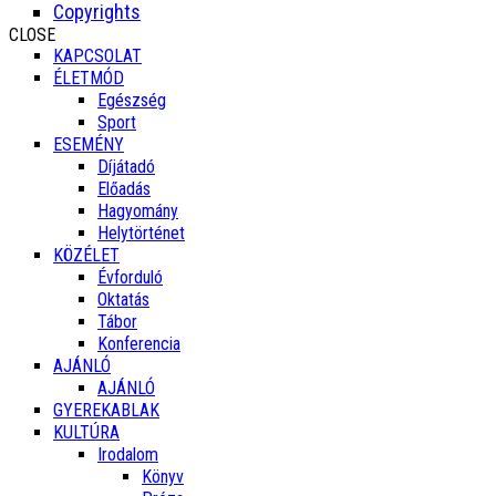
Copyrights
CLOSE
KAPCSOLAT
ÉLETMÓD
Egészség
Sport
ESEMÉNY
Díjátadó
Előadás
Hagyomány
Helytörténet
KÖZÉLET
Évforduló
Oktatás
Tábor
Konferencia
AJÁNLÓ
AJÁNLÓ
GYEREKABLAK
KULTÚRA
Irodalom
Könyv