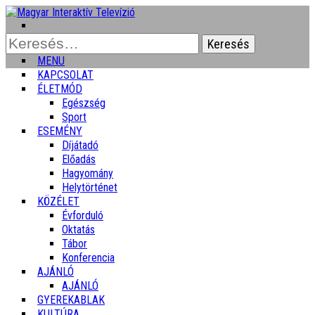
Keresés:
MENU
KAPCSOLAT
ÉLETMÓD
Egészség
Sport
ESEMÉNY
Díjátadó
Előadás
Hagyomány
Helytörténet
KÖZÉLET
Évforduló
Oktatás
Tábor
Konferencia
AJÁNLÓ
AJÁNLÓ
GYEREKABLAK
KULTÚRA