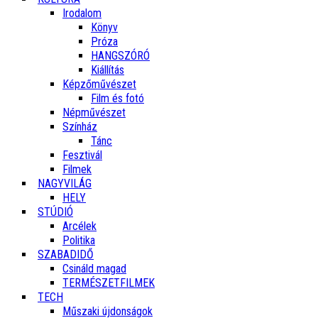
Irodalom
Könyv
Próza
HANGSZÓRÓ
Kiállítás
Képzőművészet
Film és fotó
Népművészet
Színház
Tánc
Fesztivál
Filmek
NAGYVILÁG
HELY
STÚDIÓ
Arcélek
Politika
SZABADIDŐ
Csináld magad
TERMÉSZETFILMEK
TECH
Műszaki újdonságok