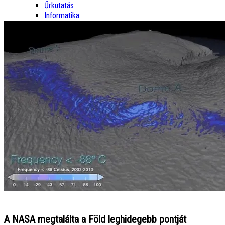
Űrkutatás
Informatika
A NASA megtalálta a Föld leghidegebb pontját