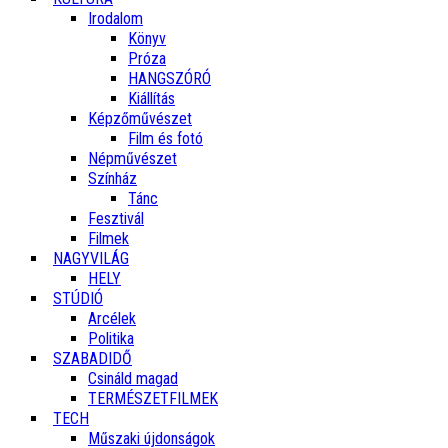
Irodalom
Könyv
Próza
HANGSZÓRÓ
Kiállítás
Képzőművészet
Film és fotó
Népművészet
Színház
Tánc
Fesztivál
Filmek
NAGYVILÁG
HELY
STÚDIÓ
Arcélek
Politika
SZABADIDŐ
Csináld magad
TERMÉSZETFILMEK
TECH
Műszaki újdonságok