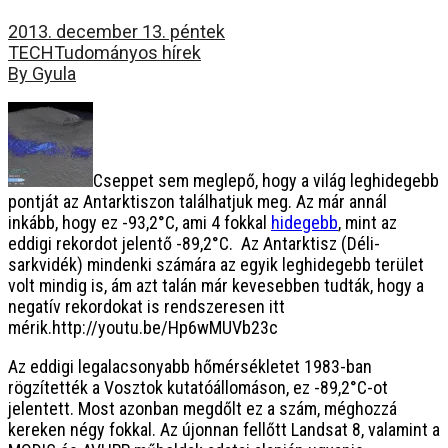
2013. december 13. péntek
TECH
Tudományos hírek
By Gyula
Cseppet sem meglepő, hogy a világ leghidegebb
pontját az Antarktiszon találhatjuk meg. Az már annál
inkább, hogy ez -93,2°C, ami 4 fokkal
hidegebb
, mint az
eddigi
rekordot jelentő -89,2°C. Az Antarktisz (Déli-
sarkvidék) mindenki számára az egyik leghidegebb terület
volt mindig is, ám azt talán már kevesebben tudták, hogy a
negatív rekordokat is rendszeresen itt
mérik.http://youtu.be/Hp6wMUVb23c
Az eddigi legalacsonyabb hőmérsékletet 1983-ban
rögzítették a Vosztok kutatóállomáson, ez -89,2°C-ot
jelentett. Most azonban megdőlt ez a szám, méghozzá
kereken négy fokkal. Az újonnan fellőtt Landsat 8, valamint a