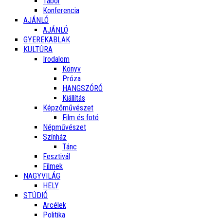
Tábor
Konferencia
AJÁNLÓ
AJÁNLÓ
GYEREKABLAK
KULTÚRA
Irodalom
Könyv
Próza
HANGSZÓRÓ
Kiállítás
Képzőművészet
Film és fotó
Népművészet
Színház
Tánc
Fesztivál
Filmek
NAGYVILÁG
HELY
STÚDIÓ
Arcélek
Politika