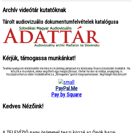
Archív videótár kutatóknak
Tárolt audiovizuális dokumentumfelvételek katalógusa
Kérjük, támogassa munkánkat!
Tevékenységünk reklámoktól mentes és kizárólag pályázati és közösségi finanszírozásból működik. Ha
tetszik a munkánk, akkor segítheti egy megosztással, illetve ha van rá módja, anyagilag is
hozzájárulhat az oldal működéséhez a „Támogatás” gomb megnyomásával. Segítségét köszönjük!
PayPal.Me
Pay by Square
Kedves Nézőink!
● ● ● ● ● ● ● ● ● ● ● ● ● ● ● ●
A TELEVÍZIÓ nagy örömmel teszi közzé az Önök hazai