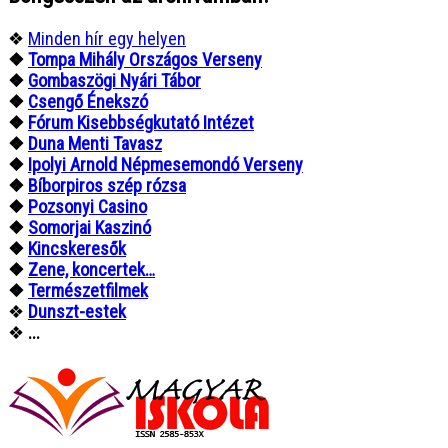
❖
Minden hír egy helyen
❖
Tompa Mihály Országos Verseny
❖
Gombaszögi Nyári Tábor
❖
Csengő Énekszó
❖
Fórum Kisebbségkutató Intézet
❖
Duna Menti Tavasz
❖
Ipolyi Arnold Népmesemondó Verseny
❖
Bíborpiros szép rózsa
❖
Pozsonyi Casino
❖
Somorjai Kaszinó
❖
Kincskeresők
❖
Zene, koncertek…
❖
Természetfilmek
❖
Dunszt-estek
❖
...