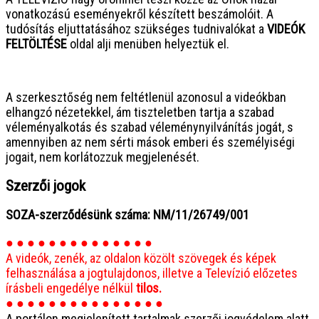
vonatkozású eseményekről készített beszámolóit. A
tudósítás eljuttatásához szükséges tudnivalókat a
VIDEÓK
FELTÖLTÉSE
oldal alji menüben helyeztük el.
● ● ● ● ● ● ● ● ● ● ● ● ● ● ● ●
A szerkesztőség nem feltétlenül azonosul a videókban
elhangzó nézetekkel, ám tiszteletben tartja a szabad
véleményalkotás és szabad véleménynyilvánítás jogát, s
amennyiben az nem sérti mások emberi és személyiségi
jogait, nem korlátozzuk megjelenését.
Szerzői jogok
SOZA-szerződésünk száma: NM/11/26749/001
● ● ● ● ● ● ● ● ● ● ● ● ● ●
A videók, zenék, az oldalon közölt szövegek és képek
felhasználása a jogtulajdonos, illetve a Televízió előzetes
írásbeli engedélye nélkül
tilos.
● ● ● ● ● ● ● ● ● ● ● ● ● ● ●
A portálon megjelenített tartalmak szerzői jogvédelem alatt