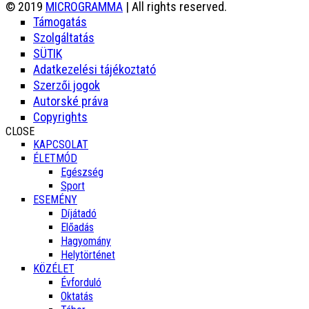
© 2019
MICROGRAMMA
| All rights reserved.
Támogatás
Szolgáltatás
SÜTIK
Adatkezelési tájékoztató
Szerzői jogok
Autorské práva
Copyrights
CLOSE
KAPCSOLAT
ÉLETMÓD
Egészség
Sport
ESEMÉNY
Díjátadó
Előadás
Hagyomány
Helytörténet
KÖZÉLET
Évforduló
Oktatás