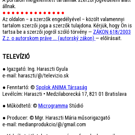
állnak.
● ● ● ● ● ● ● ● ● ● ● ● ● ●
Az oldalon – a szerzők engedélyével – közölt valamennyi
tartalom szerzői joga a szerzők tulajdona. Kérjük, hogy Ön is
tartsa be a szerzői jogról szóló törvény —
ZÁKON 618/2003
Z.z. o autorskom práve ... (autorský zákon)
— előírásait.
TELEVÍZIÓ
● Igazgató: Ing. Haraszti Gyula
e-mail: haraszti/@/televizio.sk
● Fenntartó: ©
Spolok ANIMA Társaság
Levélcím: Haraszti • Medzilaborecká 17, 821 01 Bratislava
● Működtető: ©
Microgramma
Stúdió
● Producer: © Mgr. Haraszti Mária műsorigazgató
e-mail: medianprodukcio/@/gmail.com