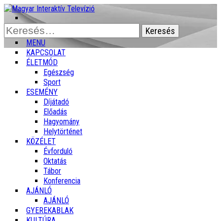
Keresés:
MENU
KAPCSOLAT
ÉLETMÓD
Egészség
Sport
ESEMÉNY
Díjátadó
Előadás
Hagyomány
Helytörténet
KÖZÉLET
Évforduló
Oktatás
Tábor
Konferencia
AJÁNLÓ
AJÁNLÓ
GYEREKABLAK
KULTÚRA