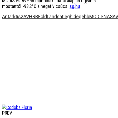
MODIS és AVHRR műholdak adatai alapján ugyanis
mostantól -93,2°C a negatív csúcs.
sg.hu
Antarktisz
AVHRR
Föld
Landsat
leghidegebb
MODIS
NASA
V
PREV