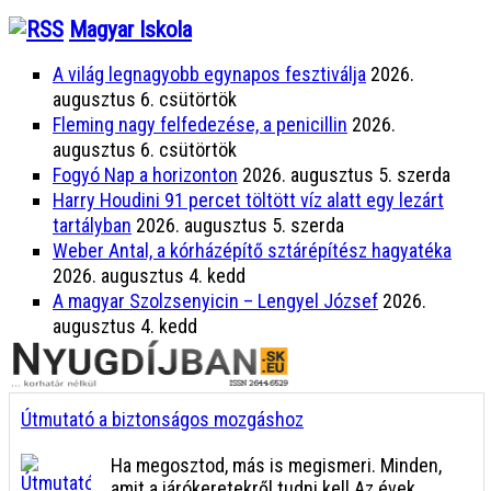
Magyar Iskola
A világ legnagyobb egynapos fesztiválja
2026.
augusztus 6. csütörtök
Fleming nagy felfedezése, a penicillin
2026.
augusztus 6. csütörtök
Fogyó Nap a horizonton
2026. augusztus 5. szerda
Harry Houdini 91 percet töltött víz alatt egy lezárt
tartályban
2026. augusztus 5. szerda
Weber Antal, a kórházépítő sztárépítész hagyatéka
2026. augusztus 4. kedd
A magyar Szolzsenyicin – Lengyel József
2026.
augusztus 4. kedd
Útmutató a biztonságos mozgáshoz
Ha megosztod, más is megismeri. Minden,
amit a járókeretekről tudni kell Az évek