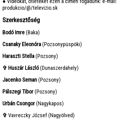
● Videókat, ötleteket ezen a címen fogadunk: e-mail:
produkcio/@/televizio.sk
Szerkesztőség
Bodó Imre
(Baka)
Csanaky Eleonóra
(Pozsonypüspöki)
Haraszti Stella
(Pozsony)
✞ Huszár László
(Dunaszerdahely)
Jacenko Seman
(Pozsony)
Pálszegi Tibor
(Pozsony)
Urbán Csongor
(Nagykapos)
✞
Vavreczky József (Nagyölved)