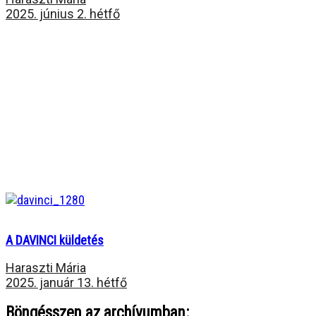
2025. június 2. hétfő
A DAVINCI küldetés
Haraszti Mária
2025. január 13. hétfő
Böngésszen az archívumban: