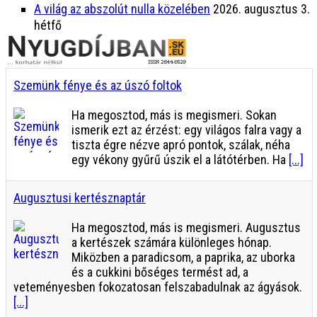
A világ az abszolút nulla közelében
2026. augusztus 3.
hétfő
Szemünk fénye és az úszó foltok
Ha megosztod, más is megismeri. Sokan
ismerik ezt az érzést: egy világos falra vagy a
tiszta égre nézve apró pontok, szálak, néha
egy vékony gyűrű úszik el a látótérben. Ha
[...]
Augusztusi kertésznaptár
Ha megosztod, más is megismeri. Augusztus
a kertészek számára különleges hónap.
Miközben a paradicsom, a paprika, az uborka
és a cukkini bőséges termést ad, a
veteményesben fokozatosan felszabadulnak az ágyások.
[...]