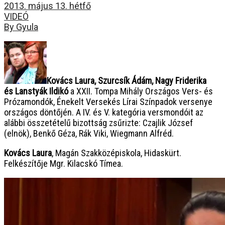
2013. május 13. hétfő
VIDEÓ
By Gyula
Kovács Laura
,
Szurcsík Ádám
,
Nagy Friderika
és
Lanstyák Ildikó
a XXII. Tompa Mihály Országos Vers- és
Prózamondók, Énekelt Versek
és Lírai Színpadok versenye
országos döntőjén.
A IV. és V. kategória versmondóit az
alábbi összetételű bizottság zsűrizte: Czajlik József
(elnök), Benkő Géza, Rák Viki, Wiegmann Alfréd.
Kovács Laura
, Magán Szakközépiskola, Hidaskürt.
Felkészítője Mgr. Kilacskó Tímea.