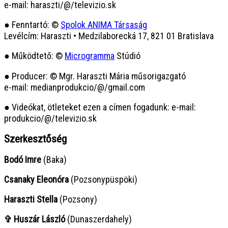
e-mail: haraszti/@/televizio.sk
● Fenntartó: ©
Spolok ANIMA Társaság
Levélcím: Haraszti • Medzilaborecká 17, 821 01 Bratislava
● Működtető: ©
Microgramma
Stúdió
● Producer: © Mgr. Haraszti Mária műsorigazgató
e-mail: medianprodukcio/@/gmail.com
● Videókat, ötleteket ezen a címen fogadunk: e-mail:
produkcio/@/televizio.sk
Szerkesztőség
Bodó Imre
(Baka)
Csanaky Eleonóra
(Pozsonypüspöki)
Haraszti Stella
(Pozsony)
✞ Huszár László
(Dunaszerdahely)