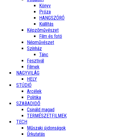
Könyv
Próza
HANGSZÓRÓ
Kiállítás
Képzőművészet
Film és fotó
Népművészet
Színház
Tánc
Fesztivál
Filmek
NAGYVILÁG
HELY
STÚDIÓ
Arcélek
Politika
SZABADIDŐ
Csináld magad
TERMÉSZETFILMEK
TECH
Műszaki újdonságok
Űrkutatás