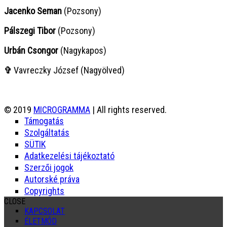
Jacenko Seman
(Pozsony)
Pálszegi Tibor
(Pozsony)
Urbán Csongor
(Nagykapos)
✞
Vavreczky József (Nagyölved)
© 2019
MICROGRAMMA
| All rights reserved.
Támogatás
Szolgáltatás
SÜTIK
Adatkezelési tájékoztató
Szerzői jogok
Autorské práva
Copyrights
CLOSE
KAPCSOLAT
ÉLETMÓD