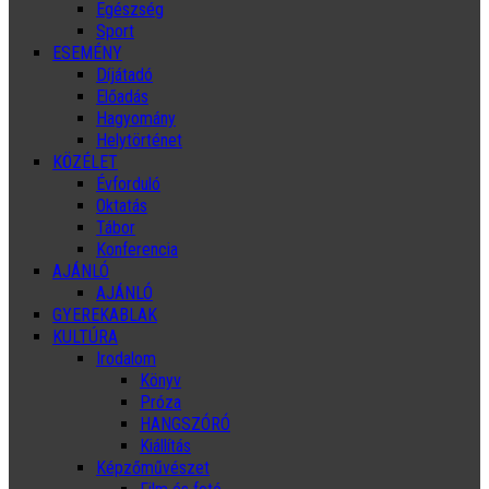
Egészség
Sport
ESEMÉNY
Díjátadó
Előadás
Hagyomány
Helytörténet
KÖZÉLET
Évforduló
Oktatás
Tábor
Konferencia
AJÁNLÓ
AJÁNLÓ
GYEREKABLAK
KULTÚRA
Irodalom
Könyv
Próza
HANGSZÓRÓ
Kiállítás
Képzőművészet