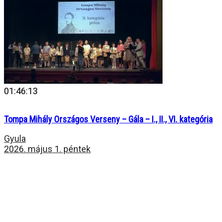
01:46:13
Tompa Mihály Országos Verseny – Gála – I., II., VI. kategória
Gyula
2026. május 1. péntek