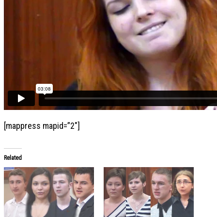
[mappress mapid=”2″]
Related