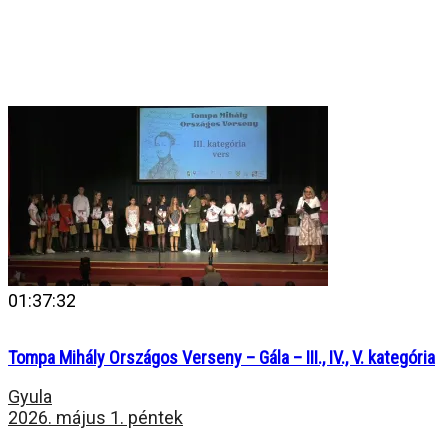
01:37:32
Tompa Mihály Országos Verseny – Gála – III., IV., V. kategória
Gyula
2026. május 1. péntek