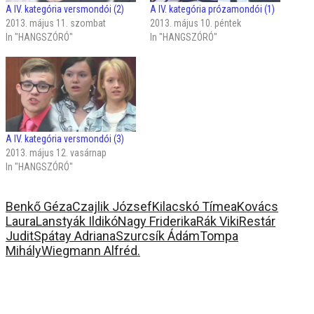
A IV. kategória versmondói (2)
A IV. kategória prózamondói (1)
2013. május 11. szombat
2013. május 10. péntek
In "HANGSZÓRÓ"
In "HANGSZÓRÓ"
A IV. kategória versmondói (3)
2013. május 12. vasárnap
In "HANGSZÓRÓ"
Benkő Géza
Czajlik József
Kilacskó Tímea
Kovács
Laura
Lanstyák Ildikó
Nagy Friderika
Rák Viki
Restár
Judit
Spátay Adriana
Szurcsík Ádám
Tompa
Mihály
Wiegmann Alfréd.