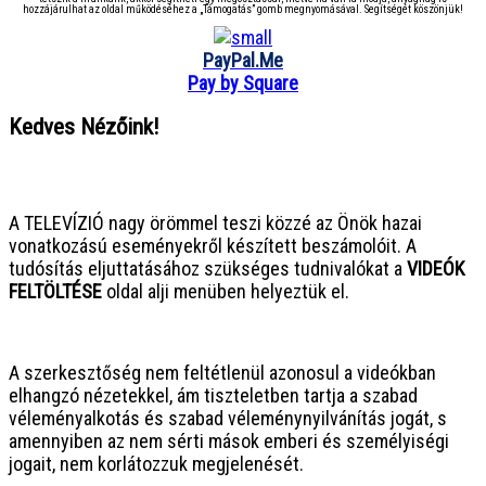
hozzájárulhat az oldal működéséhez a „Támogatás” gomb megnyomásával. Segítségét köszönjük!
PayPal.Me
Pay by Square
Kedves Nézőink!
● ● ● ● ● ● ● ● ● ● ● ● ● ● ● ●
A TELEVÍZIÓ nagy örömmel teszi közzé az Önök hazai
vonatkozású eseményekről készített beszámolóit. A
tudósítás eljuttatásához szükséges tudnivalókat a
VIDEÓK
FELTÖLTÉSE
oldal alji menüben helyeztük el.
● ● ● ● ● ● ● ● ● ● ● ● ● ● ● ●
A szerkesztőség nem feltétlenül azonosul a videókban
elhangzó nézetekkel, ám tiszteletben tartja a szabad
véleményalkotás és szabad véleménynyilvánítás jogát, s
amennyiben az nem sérti mások emberi és személyiségi
jogait, nem korlátozzuk megjelenését.