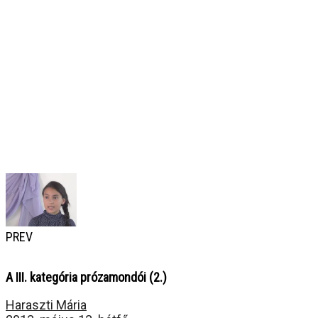
PREV
A III. kategória prózamondói (2.)
Haraszti Mária