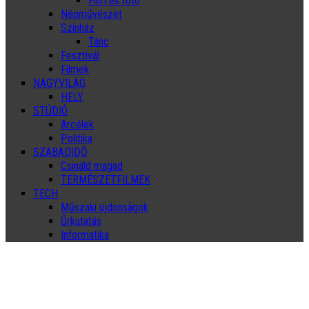
Film és fotó
Népművészet
Színház
Tánc
Fesztivál
Filmek
NAGYVILÁG
HELY
STÚDIÓ
Arcélek
Politika
SZABADIDŐ
Csináld magad
TERMÉSZETFILMEK
TECH
Műszaki újdonságok
Űrkutatás
Informatika