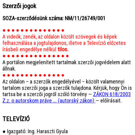
Szerzői jogok
SOZA-szerződésünk száma: NM/11/26749/001
● ● ● ● ● ● ● ● ● ● ● ● ● ●
A videók, zenék, az oldalon közölt szövegek és képek
felhasználása a jogtulajdonos, illetve a Televízió előzetes
írásbeli engedélye nélkül
tilos.
● ● ● ● ● ● ● ● ● ● ● ● ● ● ●
A portálon megjelenített tartalmak szerzői jogvédelem alatt
állnak.
● ● ● ● ● ● ● ● ● ● ● ● ● ●
Az oldalon – a szerzők engedélyével – közölt valamennyi
tartalom szerzői joga a szerzők tulajdona. Kérjük, hogy Ön is
tartsa be a szerzői jogról szóló törvény —
ZÁKON 618/2003
Z.z. o autorskom práve ... (autorský zákon)
— előírásait.
TELEVÍZIÓ
● Igazgató: Ing. Haraszti Gyula