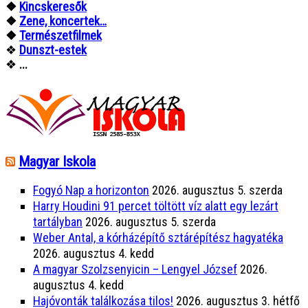
❖
Kincskeresők
❖
Zene, koncertek…
❖
Természetfilmek
❖
Dunszt-estek
❖
...
Magyar Iskola
Fogyó Nap a horizonton
2026. augusztus 5. szerda
Harry Houdini 91 percet töltött víz alatt egy lezárt
tartályban
2026. augusztus 5. szerda
Weber Antal, a kórházépítő sztárépítész hagyatéka
2026. augusztus 4. kedd
A magyar Szolzsenyicin – Lengyel József
2026.
augusztus 4. kedd
Hajóvonták találkozása tilos!
2026. augusztus 3. hétfő