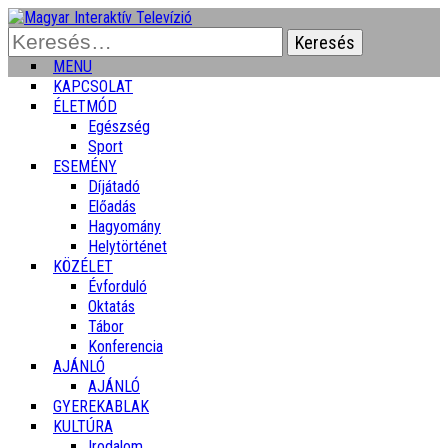
Keresés:
MENU
KAPCSOLAT
ÉLETMÓD
Egészség
Sport
ESEMÉNY
Díjátadó
Előadás
Hagyomány
Helytörténet
KÖZÉLET
Évforduló
Oktatás
Tábor
Konferencia
AJÁNLÓ
AJÁNLÓ
GYEREKABLAK
KULTÚRA
Irodalom