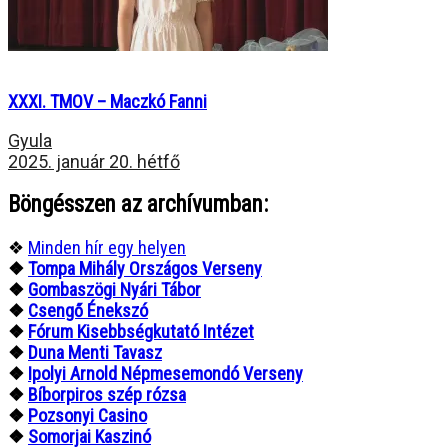
XXXI. TMOV – Maczkó Fanni
Gyula
2025. január 20. hétfő
Böngésszen az archívumban:
❖
Minden hír egy helyen
❖
Tompa Mihály Országos Verseny
❖
Gombaszögi Nyári Tábor
❖
Csengő Énekszó
❖
Fórum Kisebbségkutató Intézet
❖
Duna Menti Tavasz
❖
Ipolyi Arnold Népmesemondó Verseny
❖
Bíborpiros szép rózsa
❖
Pozsonyi Casino
❖
Somorjai Kaszinó