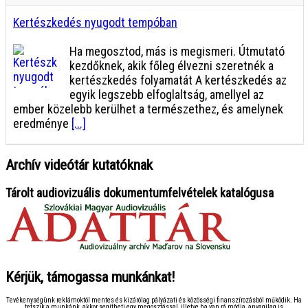
Kertészkedés nyugodt tempóban
Ha megosztod, más is megismeri. Útmutató
kezdőknek, akik főleg élvezni szeretnék a
kertészkedés folyamatát A kertészkedés az
egyik legszebb elfoglaltság, amellyel az
ember közelebb kerülhet a természethez, és amelynek
eredménye
[...]
Archív videótár kutatóknak
Tárolt audiovizuális dokumentumfelvételek katalógusa
Kérjük, támogassa munkánkat!
Tevékenységünk reklámoktól mentes és kizárólag pályázati és közösségi finanszírozásból működik. Ha
tetszik a munkánk, akkor segítheti egy megosztással, illetve ha van rá módja, anyagilag is