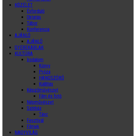
KÖZÉLET
Évforduló
Oktatás
Tábor
Konferencia
AJÁNLÓ
AJÁNLÓ
GYEREKABLAK
KULTÚRA
Irodalom
Könyv
Próza
HANGSZÓRÓ
Kiállítás
Képzőművészet
Film és fotó
Népművészet
Színház
Tánc
Fesztivál
Filmek
NAGYVILÁG