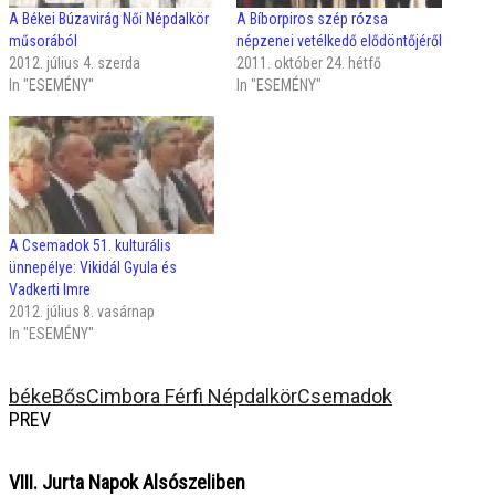
A Békei Búzavirág Női Népdalkör
A Bíborpiros szép rózsa
műsorából
népzenei vetélkedő elődöntőjéről
2012. július 4. szerda
2011. október 24. hétfő
In "ESEMÉNY"
In "ESEMÉNY"
A Csemadok 51. kulturális
ünnepélye: Vikidál Gyula és
Vadkerti Imre
2012. július 8. vasárnap
In "ESEMÉNY"
béke
Bős
Cimbora Férfi Népdalkör
Csemadok
PREV
VIII. Jurta Napok Alsószeliben