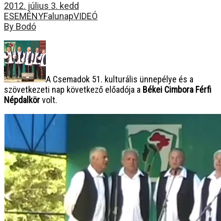
2012. július 3. kedd
ESEMÉNY
Falunap
VIDEÓ
By Bodó
A Csemadok 51. kulturális ünnepélye és a
szövetkezeti nap következő előadója a
Békei Cimbora Férfi
Népdalkör
volt.