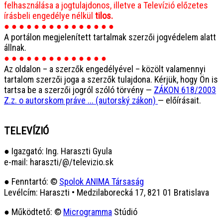
felhasználása a jogtulajdonos, illetve a Televízió előzetes
írásbeli engedélye nélkül
tilos.
● ● ● ● ● ● ● ● ● ● ● ● ● ● ●
A portálon megjelenített tartalmak szerzői jogvédelem alatt
állnak.
● ● ● ● ● ● ● ● ● ● ● ● ● ●
Az oldalon – a szerzők engedélyével – közölt valamennyi
tartalom szerzői joga a szerzők tulajdona. Kérjük, hogy Ön is
tartsa be a szerzői jogról szóló törvény —
ZÁKON 618/2003
Z.z. o autorskom práve ... (autorský zákon)
— előírásait.
TELEVÍZIÓ
● Igazgató: Ing. Haraszti Gyula
e-mail: haraszti/@/televizio.sk
● Fenntartó: ©
Spolok ANIMA Társaság
Levélcím: Haraszti • Medzilaborecká 17, 821 01 Bratislava
● Működtető: ©
Microgramma
Stúdió