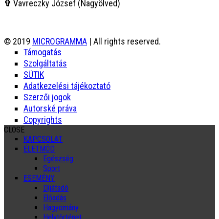
✞
Vavreczky József (Nagyölved)
© 2019
MICROGRAMMA
| All rights reserved.
Támogatás
Szolgáltatás
SÜTIK
Adatkezelési tájékoztató
Szerzői jogok
Autorské práva
Copyrights
CLOSE
KAPCSOLAT
ÉLETMÓD
Egészség
Sport
ESEMÉNY
Díjátadó
Előadás
Hagyomány
Helytörténet