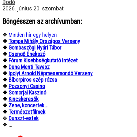
Bodó
2026. június 20. szombat
Böngésszen az archívumban:
❖
Minden hír egy helyen
❖
Tompa Mihály Országos Verseny
❖
Gombaszögi Nyári Tábor
❖
Csengő Énekszó
❖
Fórum Kisebbségkutató Intézet
❖
Duna Menti Tavasz
❖
Ipolyi Arnold Népmesemondó Verseny
❖
Bíborpiros szép rózsa
❖
Pozsonyi Casino
❖
Somorjai Kaszinó
❖
Kincskeresők
❖
Zene, koncertek…
❖
Természetfilmek
❖
Dunszt-estek
❖
...