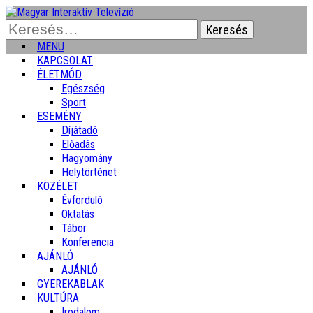
Keresés:
MENU
KAPCSOLAT
ÉLETMÓD
Egészség
Sport
ESEMÉNY
Díjátadó
Előadás
Hagyomány
Helytörténet
KÖZÉLET
Évforduló
Oktatás
Tábor
Konferencia
AJÁNLÓ
AJÁNLÓ
GYEREKABLAK
KULTÚRA
Irodalom