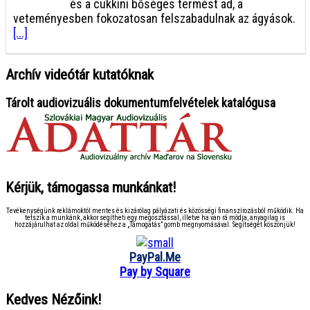
és a cukkini bőséges termést ad, a
veteményesben fokozatosan felszabadulnak az ágyások.
[...]
Archív videótár kutatóknak
Tárolt audiovizuális dokumentumfelvételek katalógusa
Kérjük, támogassa munkánkat!
Tevékenységünk reklámoktól mentes és kizárólag pályázati és közösségi finanszírozásból működik. Ha
tetszik a munkánk, akkor segítheti egy megosztással, illetve ha van rá módja, anyagilag is
hozzájárulhat az oldal működéséhez a „Támogatás” gomb megnyomásával. Segítségét köszönjük!
PayPal.Me
Pay by Square
Kedves Nézőink!