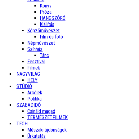
Könyv
Próza
HANGSZÓRÓ
Kiállítás
Képzőművészet
Film és fotó
Népművészet
Színház
Tánc
Fesztivál
Filmek
NAGYVILÁG
HELY
STÚDIÓ
Arcélek
Politika
SZABADIDŐ
Csináld magad
TERMÉSZETFILMEK
TECH
Műszaki újdonságok
Űrkutatás