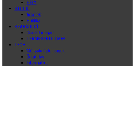
HELY
STÚDIÓ
Arcélek
Politika
SZABADIDŐ
Csináld magad
TERMÉSZETFILMEK
TECH
Műszaki újdonságok
Űrkutatás
Informatika