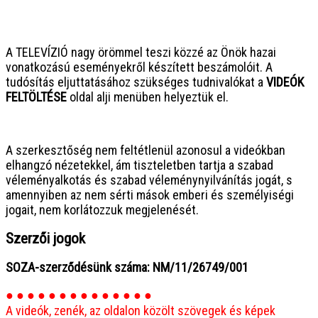
● ● ● ● ● ● ● ● ● ● ● ● ● ● ● ●
A TELEVÍZIÓ nagy örömmel teszi közzé az Önök hazai
vonatkozású eseményekről készített beszámolóit. A
tudósítás eljuttatásához szükséges tudnivalókat a
VIDEÓK
FELTÖLTÉSE
oldal alji menüben helyeztük el.
● ● ● ● ● ● ● ● ● ● ● ● ● ● ● ●
A szerkesztőség nem feltétlenül azonosul a videókban
elhangzó nézetekkel, ám tiszteletben tartja a szabad
véleményalkotás és szabad véleménynyilvánítás jogát, s
amennyiben az nem sérti mások emberi és személyiségi
jogait, nem korlátozzuk megjelenését.
Szerzői jogok
SOZA-szerződésünk száma: NM/11/26749/001
● ● ● ● ● ● ● ● ● ● ● ● ● ●
A videók, zenék, az oldalon közölt szövegek és képek