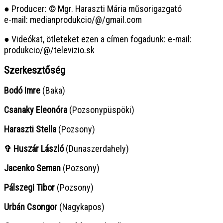
● Producer: © Mgr. Haraszti Mária műsorigazgató
e-mail: medianprodukcio/@/gmail.com
● Videókat, ötleteket ezen a címen fogadunk: e-mail:
produkcio/@/televizio.sk
Szerkesztőség
Bodó Imre
(Baka)
Csanaky Eleonóra
(Pozsonypüspöki)
Haraszti Stella
(Pozsony)
✞ Huszár László
(Dunaszerdahely)
Jacenko Seman
(Pozsony)
Pálszegi Tibor
(Pozsony)
Urbán Csongor
(Nagykapos)