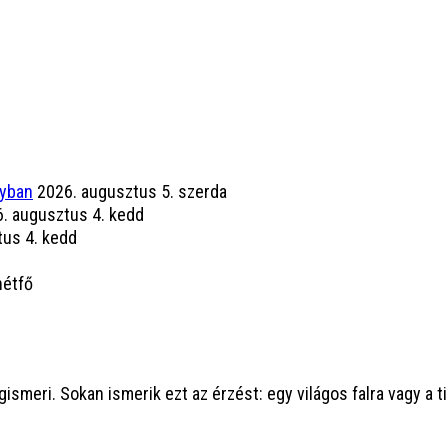
lyban
2026. augusztus 5. szerda
. augusztus 4. kedd
tus 4. kedd
hétfő
smeri. Sokan ismerik ezt az érzést: egy világos falra vagy a t