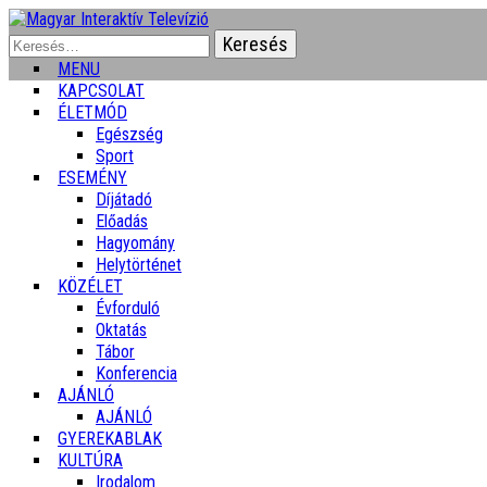
Keresés:
MENU
KAPCSOLAT
ÉLETMÓD
Egészség
Sport
ESEMÉNY
Díjátadó
Előadás
Hagyomány
Helytörténet
KÖZÉLET
Évforduló
Oktatás
Tábor
Konferencia
AJÁNLÓ
AJÁNLÓ
GYEREKABLAK
KULTÚRA
Irodalom