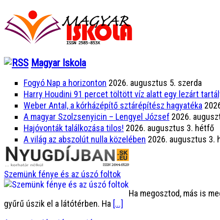
Magyar Iskola
Fogyó Nap a horizonton
2026. augusztus 5. szerda
Harry Houdini 91 percet töltött víz alatt egy lezárt tartá
Weber Antal, a kórházépítő sztárépítész hagyatéka
2026
A magyar Szolzsenyicin – Lengyel József
2026. augusz
Hajóvonták találkozása tilos!
2026. augusztus 3. hétfő
A világ az abszolút nulla közelében
2026. augusztus 3. 
Szemünk fénye és az úszó foltok
Ha megosztod, más is megi
gyűrű úszik el a látótérben. Ha
[...]