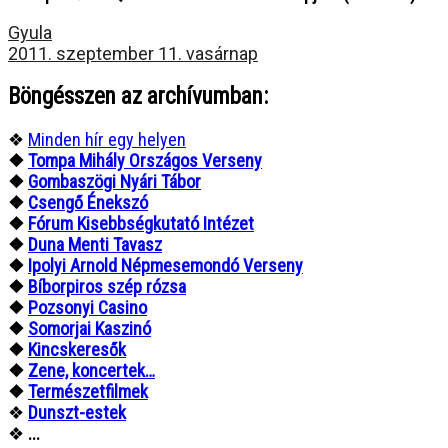
Gyula
2011. szeptember 11. vasárnap
Böngésszen az archívumban:
❖
Minden hír egy helyen
❖
Tompa Mihály Országos Verseny
❖
Gombaszögi Nyári Tábor
❖
Csengő Énekszó
❖
Fórum Kisebbségkutató Intézet
❖
Duna Menti Tavasz
❖
Ipolyi Arnold Népmesemondó Verseny
❖
Bíborpiros szép rózsa
❖
Pozsonyi Casino
❖
Somorjai Kaszinó
❖
Kincskeresők
❖
Zene, koncertek…
❖
Természetfilmek
❖
Dunszt-estek
❖
...