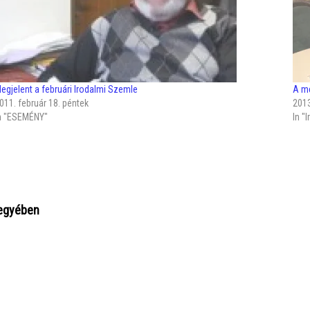
egjelent a februári Irodalmi Szemle
A m
011. február 18. péntek
201
n "ESEMÉNY"
In "
jegyében