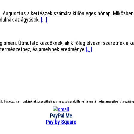
 Augusztus a kertészek számára különleges hónap. Miközben a 
dulnak az ágyások.
[...]
ismeri. Útmutató kezdőknek, akik főleg élvezni szeretnék a k
 a természethez, és amelynek eredménye
[...]
k. Ha tetszik a munkánk, akkor segítheti egy megosztással, illetve ha van rá módja, anyagilag is hozzáj
PayPal.Me
Pay by Square