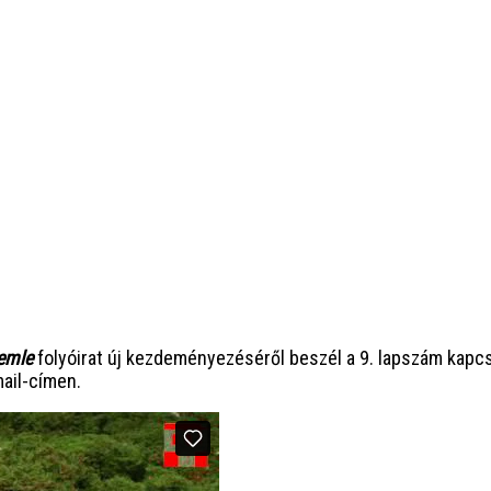
zemle
folyóirat új kezdeményezéséről beszél a 9. lapszám kapc
ail-címen.