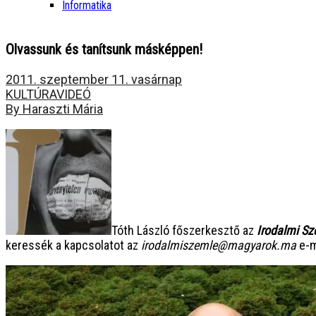
Informatika
Olvassunk és tanítsunk másképpen!
2011. szeptember 11. vasárnap
KULTÚRA
VIDEÓ
By Haraszti Mária
Tóth László főszerkesztő az
Irodalmi S
keressék a kapcsolatot az
irodalmiszemle@magyarok.ma
e-m