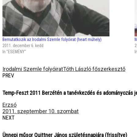
Bemutatkozik az Irodalmi Szemle folyóirat (heart műhely)
M
2011. december 6. kedd
2
In "ESEMÉNY"
I
Irodalmi Szemle folyóirat
Tóth László főszerkesztő
PREV
Temp-Feszt 2011 Berzétén a tanévkezdés és adományozás 
Erzsó
2011. szeptember 10. szombat
NEXT
Ünnepi műsor Quittner János születésnapjára (frissítve)