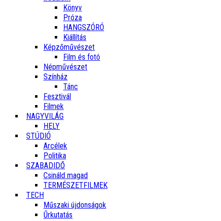
Könyv
Próza
HANGSZÓRÓ
Kiállítás
Képzőművészet
Film és fotó
Népművészet
Színház
Tánc
Fesztivál
Filmek
NAGYVILÁG
HELY
STÚDIÓ
Arcélek
Politika
SZABADIDŐ
Csináld magad
TERMÉSZETFILMEK
TECH
Műszaki újdonságok
Űrkutatás