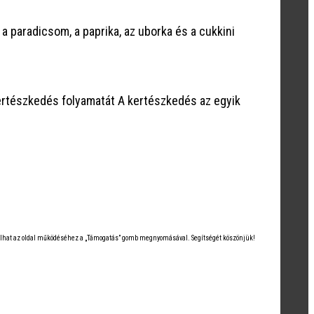
paradicsom, a paprika, az uborka és a cukkini
ertészkedés folyamatát A kertészkedés az egyik
árulhat az oldal működéséhez a „Támogatás” gomb megnyomásával. Segítségét köszönjük!