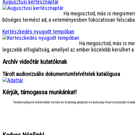
Augusztusi kertésznaptár
Ha megosztod, más is megismeri.
bőséges termést ad, a veteményesben fokozatosan felszaba
Kertészkedés nyugodt tempóban
Ha megosztod, más is meg
legszebb elfoglaltság, amellyel az ember közelebb kerülhet
Archív videótár kutatóknak
Tárolt audiovizuális dokumentumfelvételek katalógusa
Kérjük, támogassa munkánkat!
Tevékenységünk reklámoktól mentes és kizárólag pályázati és közösségi finanszírozásból működi
Kedves Nézőink!