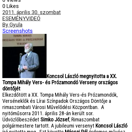
0 Likes
2011. április 30. szombat
ESEMÉNY
VIDEÓ
By Gyula
Screenshots
Koncsol László megnyitotta a XX.
Tompa Mihály Vers- és Prózamondó Verseny országos
döntőjét
Elkezdőtött a XX. Tompa Mihály Vers-és Prózamondók,
Verséneklők és Lírai Színpadok Országos Döntője a
rimaszombati Városi Művelődési Központban. A
nyitóműsorra 2011. április 28-án került sor.
Üdvözlőbeszédet
Simko József
, Rimaszombat
polgármestere tartott. A jubileumi versenyt
Koncsol László
író nyitotta meg. Ezt követte
Mácsai Pál
érdemes művész