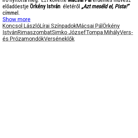
előadóestje
Örkény István
életéről
„Azt meséld el, Pista!”
címmel.
Show more
Koncsol László
Lírai Színpadok
Mácsai Pál
Örkény
István
Rimaszombat
Simko József
Tompa Mihály
Vers-
és Prózamondók
Verséneklők