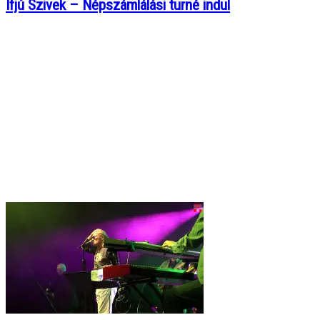
Ifjú Szivek – Népszámlálási turné indul