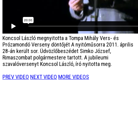
Koncsol László megnyitotta a Tompa Mihály Vers- és
Prózamondó Verseny döntőjét
A nyitóműsorra 2011. április
28-án került sor. Üdvözlőbeszédet Simko József,
Rimaszombat polgármestere tartott. A jubileumi
szavalóversenyt Koncsol László, író nyitotta meg.
PREV VIDEO
NEXT VIDEO
MORE VIDEOS