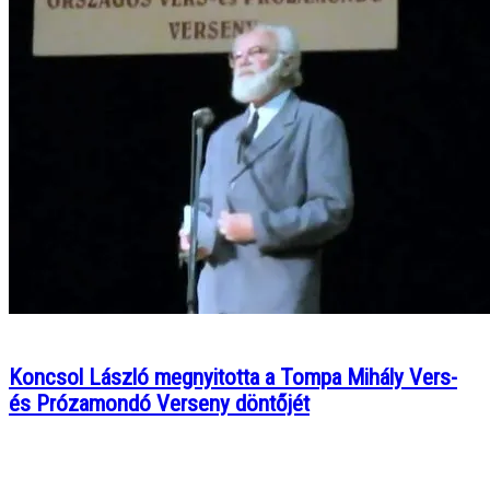
Koncsol László megnyitotta a Tompa Mihály Vers-
és Prózamondó Verseny döntőjét