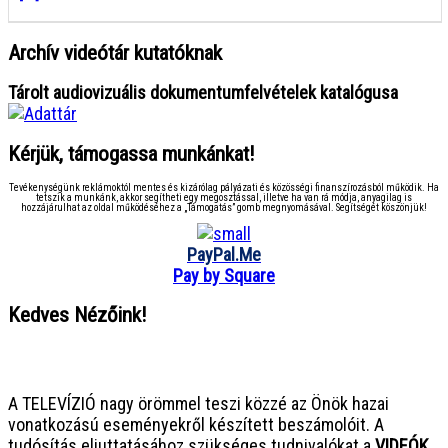
Archív videótár kutatóknak
Tárolt audiovizuális dokumentumfelvételek katalógusa
Kérjük, támogassa munkánkat!
Tevékenységünk reklámoktól mentes és kizárólag pályázati és közösségi finanszírozásból működik. Ha
tetszik a munkánk, akkor segítheti egy megosztással, illetve ha van rá módja, anyagilag is
hozzájárulhat az oldal működéséhez a „Támogatás” gomb megnyomásával. Segítségét köszönjük!
PayPal.Me
Pay by Square
Kedves Nézőink!
● ● ● ● ● ● ● ● ● ● ● ● ● ● ● ●
A TELEVÍZIÓ nagy örömmel teszi közzé az Önök hazai
vonatkozású eseményekről készített beszámolóit. A
tudósítás eljuttatásához szükséges tudnivalókat a
VIDEÓK