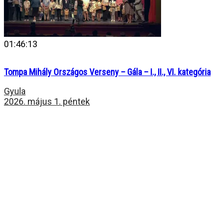
01:46:13
Tompa Mihály Országos Verseny – Gála – I., II., VI. kategória
Gyula
2026. május 1. péntek