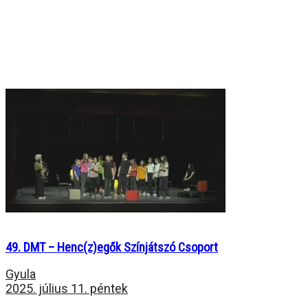
49. DMT – Henc(z)egők Színjátszó Csoport
Gyula
2025. július 11. péntek