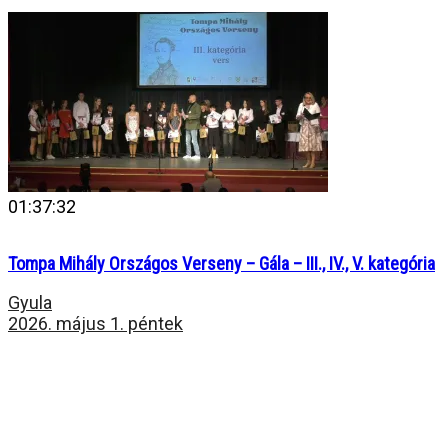
01:37:32
Tompa Mihály Országos Verseny – Gála – III., IV., V. kategória
Gyula
2026. május 1. péntek