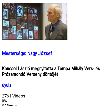
Mestersége: Nagy József
Koncsol László megnyitotta a Tompa Mihály Vers- és
Prózamondó Verseny döntőjét
Gyula
2761 Videos
0%
0 Views