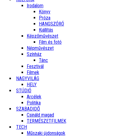
Irodalom
Könyv
Próza
HANGSZÓRÓ
Kiállítás
Képzőművészet
Film és fotó
Népművészet
Színház
Tánc
Fesztivál
Filmek
NAGYVILÁG
HELY
STÚDIÓ
Arcélek
Politika
SZABADIDŐ
Csináld magad
TERMÉSZETFILMEK
TECH
Műszaki újdonságok