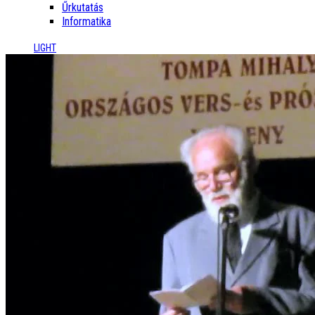
Űrkutatás
Informatika
LIGHT