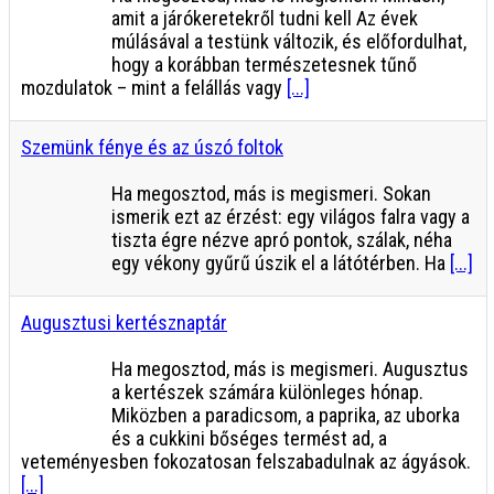
amit a járókeretekről tudni kell Az évek
múlásával a testünk változik, és előfordulhat,
hogy a korábban természetesnek tűnő
mozdulatok – mint a felállás vagy
[...]
Szemünk fénye és az úszó foltok
Ha megosztod, más is megismeri. Sokan
ismerik ezt az érzést: egy világos falra vagy a
tiszta égre nézve apró pontok, szálak, néha
egy vékony gyűrű úszik el a látótérben. Ha
[...]
Augusztusi kertésznaptár
Ha megosztod, más is megismeri. Augusztus
a kertészek számára különleges hónap.
Miközben a paradicsom, a paprika, az uborka
és a cukkini bőséges termést ad, a
veteményesben fokozatosan felszabadulnak az ágyások.
[...]