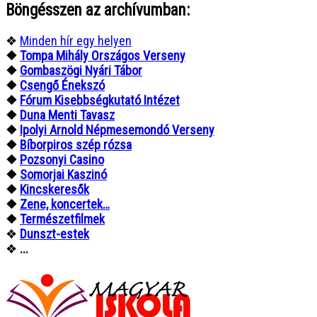
Böngésszen az archívumban:
❖
Minden hír egy helyen
❖
Tompa Mihály Országos Verseny
❖
Gombaszögi Nyári Tábor
❖
Csengő Énekszó
❖
Fórum Kisebbségkutató Intézet
❖
Duna Menti Tavasz
❖
Ipolyi Arnold Népmesemondó Verseny
❖
Bíborpiros szép rózsa
❖
Pozsonyi Casino
❖
Somorjai Kaszinó
❖
Kincskeresők
❖
Zene, koncertek…
❖
Természetfilmek
❖
Dunszt-estek
❖
...