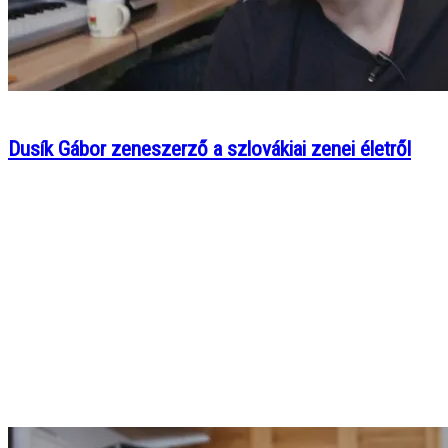
Dusík Gábor zeneszerző a szlovákiai zenei életről