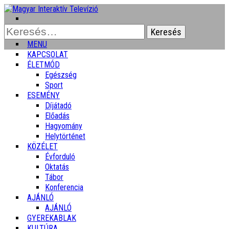
Keresés:
MENU
KAPCSOLAT
ÉLETMÓD
Egészség
Sport
ESEMÉNY
Díjátadó
Előadás
Hagyomány
Helytörténet
KÖZÉLET
Évforduló
Oktatás
Tábor
Konferencia
AJÁNLÓ
AJÁNLÓ
GYEREKABLAK
KULTÚRA