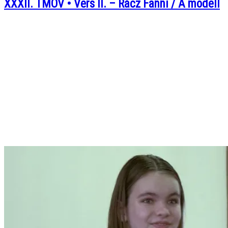
XXXII. TMOV • Vers II. – Rácz Fanni / A modell