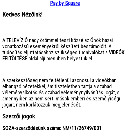
Pay by Square
Kedves Nézőink!
● ● ● ● ● ● ● ● ● ● ● ● ● ● ● ●
A TELEVÍZIÓ nagy örömmel teszi közzé az Önök hazai
vonatkozású eseményekről készített beszámolóit. A
tudósítás eljuttatásához szükséges tudnivalókat a
VIDEÓK
FELTÖLTÉSE
oldal alji menüben helyeztük el.
● ● ● ● ● ● ● ● ● ● ● ● ● ● ● ●
A szerkesztőség nem feltétlenül azonosul a videókban
elhangzó nézetekkel, ám tiszteletben tartja a szabad
véleményalkotás és szabad véleménynyilvánítás jogát, s
amennyiben az nem sérti mások emberi és személyiségi
jogait, nem korlátozzuk megjelenését.
Szerzői jogok
SOZA-szerződésünk száma: NM/11/26749/001