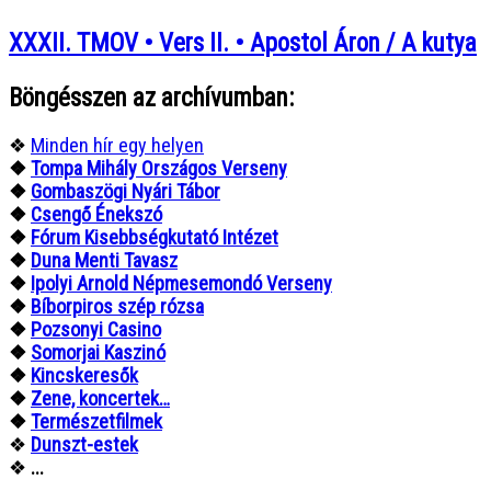
XXXII. TMOV • Vers II. • Apostol Áron / A kutya
Böngésszen az archívumban:
❖
Minden hír egy helyen
❖
Tompa Mihály Országos Verseny
❖
Gombaszögi Nyári Tábor
❖
Csengő Énekszó
❖
Fórum Kisebbségkutató Intézet
❖
Duna Menti Tavasz
❖
Ipolyi Arnold Népmesemondó Verseny
❖
Bíborpiros szép rózsa
❖
Pozsonyi Casino
❖
Somorjai Kaszinó
❖
Kincskeresők
❖
Zene, koncertek…
❖
Természetfilmek
❖
Dunszt-estek
❖
...