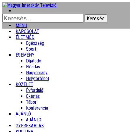
Keresés:
MENU
KAPCSOLAT
ÉLETMÓD
Egészség
Sport
ESEMÉNY
Díjátadó
Előadás
Hagyomány
Helytörténet
KÖZÉLET
Évforduló
Oktatás
Tábor
Konferencia
AJÁNLÓ
AJÁNLÓ
GYEREKABLAK
KULTÚRA