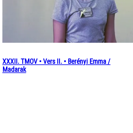
XXXII. TMOV • Vers II. • Berényi Emma /
Madarak