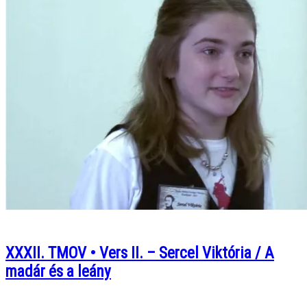
XXXII. TMOV • Vers II. – Sercel Viktória / A
madár és a leány