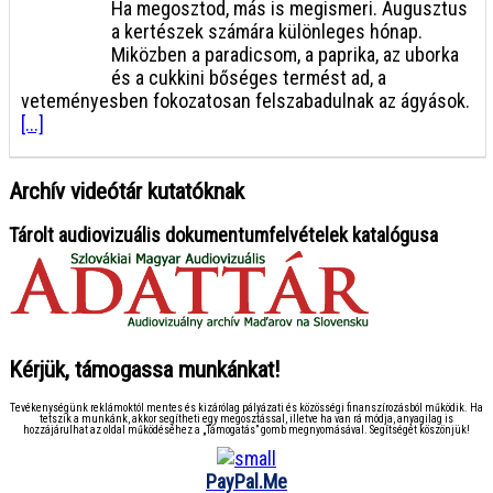
Ha megosztod, más is megismeri. Augusztus
a kertészek számára különleges hónap.
Miközben a paradicsom, a paprika, az uborka
és a cukkini bőséges termést ad, a
veteményesben fokozatosan felszabadulnak az ágyások.
[...]
Archív videótár kutatóknak
Tárolt audiovizuális dokumentumfelvételek katalógusa
Kérjük, támogassa munkánkat!
Tevékenységünk reklámoktól mentes és kizárólag pályázati és közösségi finanszírozásból működik. Ha
tetszik a munkánk, akkor segítheti egy megosztással, illetve ha van rá módja, anyagilag is
hozzájárulhat az oldal működéséhez a „Támogatás” gomb megnyomásával. Segítségét köszönjük!
PayPal.Me