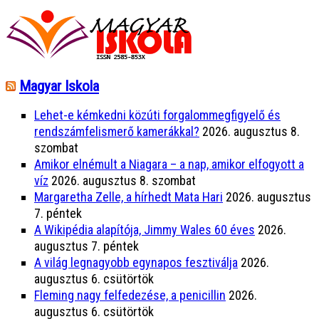
Magyar Iskola
Lehet-e kémkedni közúti forgalommegfigyelő és
rendszámfelismerő kamerákkal?
2026. augusztus 8.
szombat
Amikor elnémult a Niagara – a nap, amikor elfogyott a
víz
2026. augusztus 8. szombat
Margaretha Zelle, a hírhedt Mata Hari
2026. augusztus
7. péntek
A Wikipédia alapítója, Jimmy Wales 60 éves
2026.
augusztus 7. péntek
A világ legnagyobb egynapos fesztiválja
2026.
augusztus 6. csütörtök
Fleming nagy felfedezése, a penicillin
2026.
augusztus 6. csütörtök