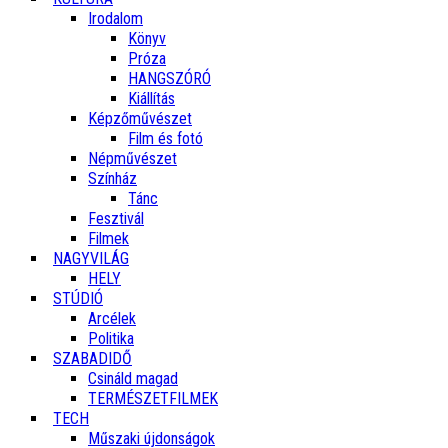
Irodalom
Könyv
Próza
HANGSZÓRÓ
Kiállítás
Képzőművészet
Film és fotó
Népművészet
Színház
Tánc
Fesztivál
Filmek
NAGYVILÁG
HELY
STÚDIÓ
Arcélek
Politika
SZABADIDŐ
Csináld magad
TERMÉSZETFILMEK
TECH
Műszaki újdonságok