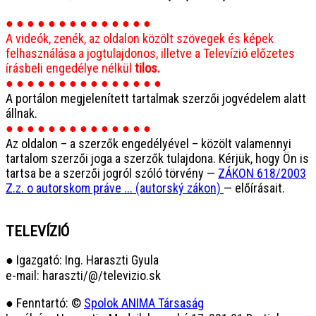
● ● ● ● ● ● ● ● ● ● ● ● ● ●
A videók, zenék, az oldalon közölt szövegek és képek
felhasználása a jogtulajdonos, illetve a Televízió előzetes
írásbeli engedélye nélkül
tilos.
● ● ● ● ● ● ● ● ● ● ● ● ● ● ●
A portálon megjelenített tartalmak szerzői jogvédelem alatt
állnak.
● ● ● ● ● ● ● ● ● ● ● ● ● ●
Az oldalon – a szerzők engedélyével – közölt valamennyi
tartalom szerzői joga a szerzők tulajdona. Kérjük, hogy Ön is
tartsa be a szerzői jogról szóló törvény —
ZÁKON 618/2003
Z.z. o autorskom práve ... (autorský zákon)
— előírásait.
TELEVÍZIÓ
● Igazgató: Ing. Haraszti Gyula
e-mail: haraszti/@/televizio.sk
● Fenntartó: ©
Spolok ANIMA Társaság