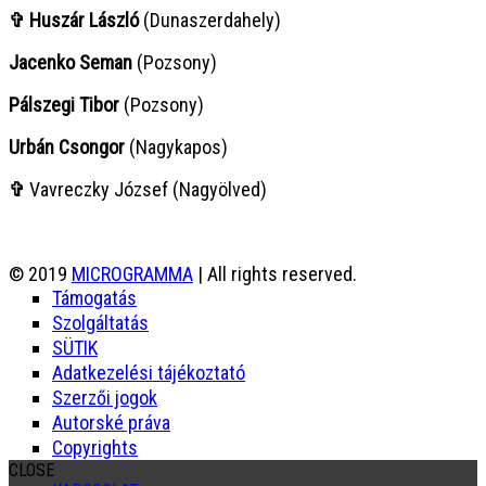
✞ Huszár László
(Dunaszerdahely)
Jacenko Seman
(Pozsony)
Pálszegi Tibor
(Pozsony)
Urbán Csongor
(Nagykapos)
✞
Vavreczky József (Nagyölved)
© 2019
MICROGRAMMA
| All rights reserved.
Támogatás
Szolgáltatás
SÜTIK
Adatkezelési tájékoztató
Szerzői jogok
Autorské práva
Copyrights
CLOSE