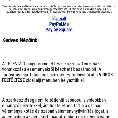
Tevékenységünk reklámoktól mentes és kizárólag pályázati és közösségi finanszírozásból működik. Ha
tetszik a munkánk, akkor segítheti egy megosztással, illetve ha van rá módja, anyagilag is
hozzájárulhat az oldal működéséhez a „Támogatás” gomb megnyomásával. Segítségét köszönjük!
PayPal.Me
Pay by Square
Kedves Nézőink!
● ● ● ● ● ● ● ● ● ● ● ● ● ● ● ●
A TELEVÍZIÓ nagy örömmel teszi közzé az Önök hazai
vonatkozású eseményekről készített beszámolóit. A
tudósítás eljuttatásához szükséges tudnivalókat a
VIDEÓK
FELTÖLTÉSE
oldal alji menüben helyeztük el.
● ● ● ● ● ● ● ● ● ● ● ● ● ● ● ●
A szerkesztőség nem feltétlenül azonosul a videókban
elhangzó nézetekkel, ám tiszteletben tartja a szabad
véleményalkotás és szabad véleménynyilvánítás jogát, s
amennyiben az nem sérti mások emberi és személyiségi