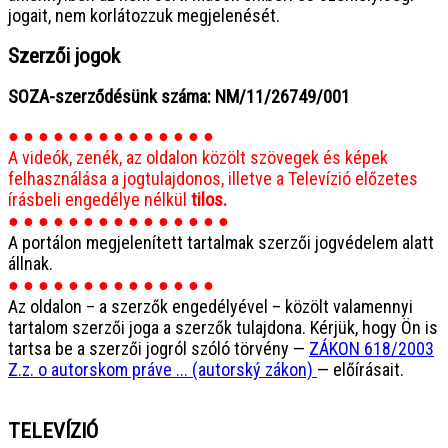
jogait, nem korlátozzuk megjelenését.
Szerzői jogok
SOZA-szerződésünk száma: NM/11/26749/001
● ● ● ● ● ● ● ● ● ● ● ● ● ●
A videók, zenék, az oldalon közölt szövegek és képek
felhasználása a jogtulajdonos, illetve a Televízió előzetes
írásbeli engedélye nélkül
tilos.
● ● ● ● ● ● ● ● ● ● ● ● ● ● ●
A portálon megjelenített tartalmak szerzői jogvédelem alatt
állnak.
● ● ● ● ● ● ● ● ● ● ● ● ● ●
Az oldalon – a szerzők engedélyével – közölt valamennyi
tartalom szerzői joga a szerzők tulajdona. Kérjük, hogy Ön is
tartsa be a szerzői jogról szóló törvény —
ZÁKON 618/2003
Z.z. o autorskom práve ... (autorský zákon)
— előírásait.
TELEVÍZIÓ