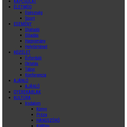
KAPCSOLAT
ÉLETMÓD
Egészség
Sport
ESEMÉNY
Díjátadó
Előadás
Hagyomány
Helytörténet
KÖZÉLET
Évforduló
Oktatás
Tábor
Konferencia
AJÁNLÓ
AJÁNLÓ
GYEREKABLAK
KULTÚRA
Irodalom
Könyv
Próza
HANGSZÓRÓ
Kiállítás