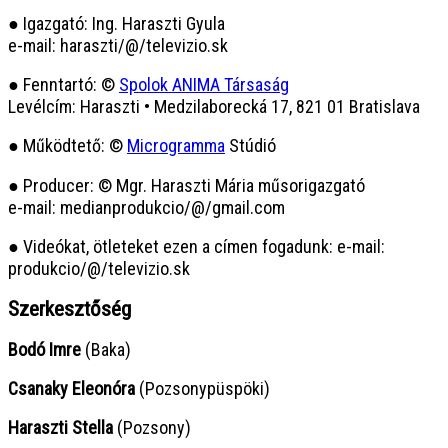
● Igazgató: Ing. Haraszti Gyula
e-mail: haraszti/@/televizio.sk
● Fenntartó: ©
Spolok ANIMA Társaság
Levélcím: Haraszti • Medzilaborecká 17, 821 01 Bratislava
● Működtető: ©
Microgramma
Stúdió
● Producer: © Mgr. Haraszti Mária műsorigazgató
e-mail: medianprodukcio/@/gmail.com
● Videókat, ötleteket ezen a címen fogadunk: e-mail:
produkcio/@/televizio.sk
Szerkesztőség
Bodó Imre
(Baka)
Csanaky Eleonóra
(Pozsonypüspöki)
Haraszti Stella
(Pozsony)