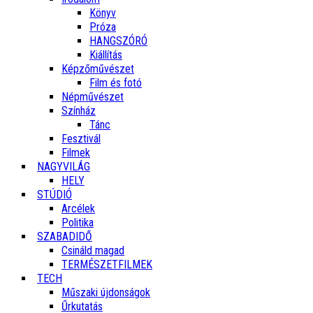
Könyv
Próza
HANGSZÓRÓ
Kiállítás
Képzőművészet
Film és fotó
Népművészet
Színház
Tánc
Fesztivál
Filmek
NAGYVILÁG
HELY
STÚDIÓ
Arcélek
Politika
SZABADIDŐ
Csináld magad
TERMÉSZETFILMEK
TECH
Műszaki újdonságok
Űrkutatás