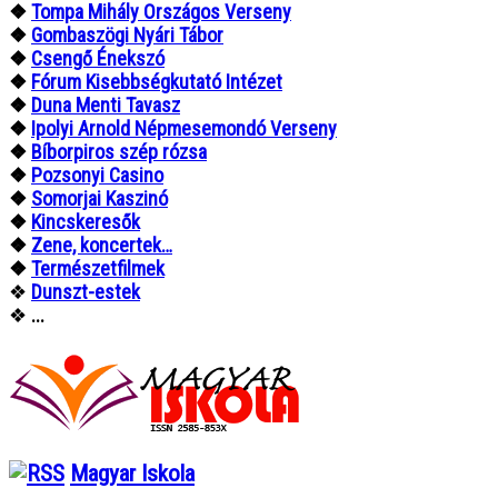
❖
Tompa Mihály Országos Verseny
❖
Gombaszögi Nyári Tábor
❖
Csengő Énekszó
❖
Fórum Kisebbségkutató Intézet
❖
Duna Menti Tavasz
❖
Ipolyi Arnold Népmesemondó Verseny
❖
Bíborpiros szép rózsa
❖
Pozsonyi Casino
❖
Somorjai Kaszinó
❖
Kincskeresők
❖
Zene, koncertek…
❖
Természetfilmek
❖
Dunszt-estek
❖
...
Magyar Iskola