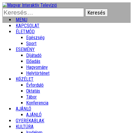
Keresés:
MENU
KAPCSOLAT
ÉLETMÓD
Egészség
Sport
ESEMÉNY
Díjátadó
Előadás
Hagyomány
Helytörténet
KÖZÉLET
Évforduló
Oktatás
Tábor
Konferencia
AJÁNLÓ
AJÁNLÓ
GYEREKABLAK
KULTÚRA
Irodalom