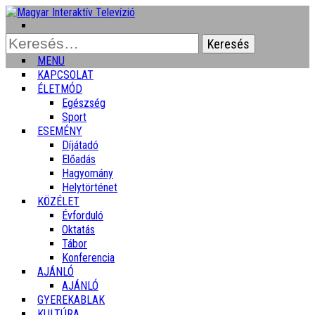
Keresés:
MENU
KAPCSOLAT
ÉLETMÓD
Egészség
Sport
ESEMÉNY
Díjátadó
Előadás
Hagyomány
Helytörténet
KÖZÉLET
Évforduló
Oktatás
Tábor
Konferencia
AJÁNLÓ
AJÁNLÓ
GYEREKABLAK
KULTÚRA