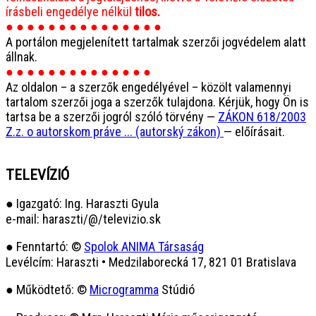
írásbeli engedélye nélkül
tilos.
● ● ● ● ● ● ● ● ● ● ● ● ● ● ●
A portálon megjelenített tartalmak szerzői jogvédelem alatt
állnak.
● ● ● ● ● ● ● ● ● ● ● ● ● ●
Az oldalon – a szerzők engedélyével – közölt valamennyi
tartalom szerzői joga a szerzők tulajdona. Kérjük, hogy Ön is
tartsa be a szerzői jogról szóló törvény —
ZÁKON 618/2003
Z.z. o autorskom práve ... (autorský zákon)
— előírásait.
TELEVÍZIÓ
● Igazgató: Ing. Haraszti Gyula
e-mail: haraszti/@/televizio.sk
● Fenntartó: ©
Spolok ANIMA Társaság
Levélcím: Haraszti • Medzilaborecká 17, 821 01 Bratislava
● Működtető: ©
Microgramma
Stúdió