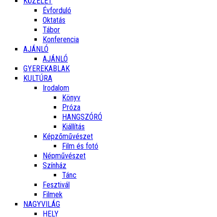
KÖZÉLET
Évforduló
Oktatás
Tábor
Konferencia
AJÁNLÓ
AJÁNLÓ
GYEREKABLAK
KULTÚRA
Irodalom
Könyv
Próza
HANGSZÓRÓ
Kiállítás
Képzőművészet
Film és fotó
Népművészet
Színház
Tánc
Fesztivál
Filmek
NAGYVILÁG
HELY