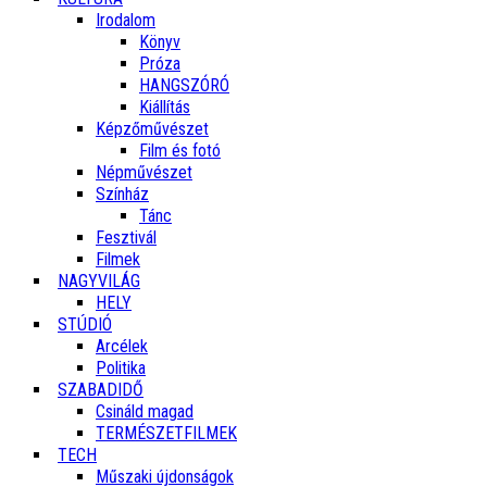
Irodalom
Könyv
Próza
HANGSZÓRÓ
Kiállítás
Képzőművészet
Film és fotó
Népművészet
Színház
Tánc
Fesztivál
Filmek
NAGYVILÁG
HELY
STÚDIÓ
Arcélek
Politika
SZABADIDŐ
Csináld magad
TERMÉSZETFILMEK
TECH
Műszaki újdonságok