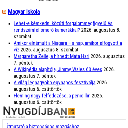
Magyar Iskola
Lehet-e kémkedni közúti forgalommegfigyelő és
rendszámfelismerő kamerákkal?
2026. augusztus 8.
szombat
Amikor elnémult a Niagara – a nap, amikor elfogyott a
víz
2026. augusztus 8. szombat
Margaretha Zelle, a hírhedt Mata Hari
2026. augusztus
7. péntek
A Wikipédia alapítója, Jimmy Wales 60 éves
2026.
augusztus 7. péntek
A világ legnagyobb egynapos fesztiválja
2026.
augusztus 6. csütörtök
Fleming nagy felfedezése, a penicillin
2026.
augusztus 6. csütörtök
Útmutató a biztonságos mozgáshoz