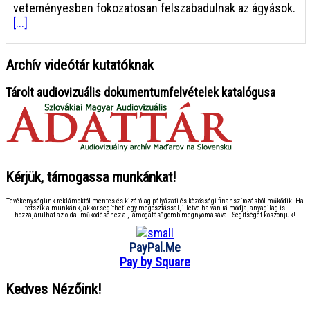
veteményesben fokozatosan felszabadulnak az ágyások.
[...]
Archív videótár kutatóknak
Tárolt audiovizuális dokumentumfelvételek katalógusa
Kérjük, támogassa munkánkat!
Tevékenységünk reklámoktól mentes és kizárólag pályázati és közösségi finanszírozásból működik. Ha
tetszik a munkánk, akkor segítheti egy megosztással, illetve ha van rá módja, anyagilag is
hozzájárulhat az oldal működéséhez a „Támogatás” gomb megnyomásával. Segítségét köszönjük!
PayPal.Me
Pay by Square
Kedves Nézőink!