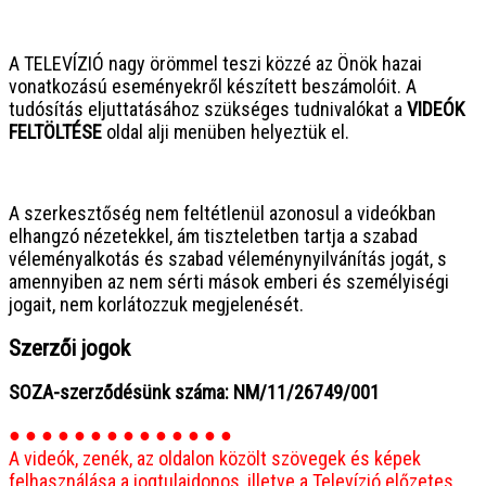
● ● ● ● ● ● ● ● ● ● ● ● ● ● ● ●
A TELEVÍZIÓ nagy örömmel teszi közzé az Önök hazai
vonatkozású eseményekről készített beszámolóit. A
tudósítás eljuttatásához szükséges tudnivalókat a
VIDEÓK
FELTÖLTÉSE
oldal alji menüben helyeztük el.
● ● ● ● ● ● ● ● ● ● ● ● ● ● ● ●
A szerkesztőség nem feltétlenül azonosul a videókban
elhangzó nézetekkel, ám tiszteletben tartja a szabad
véleményalkotás és szabad véleménynyilvánítás jogát, s
amennyiben az nem sérti mások emberi és személyiségi
jogait, nem korlátozzuk megjelenését.
Szerzői jogok
SOZA-szerződésünk száma: NM/11/26749/001
● ● ● ● ● ● ● ● ● ● ● ● ● ●
A videók, zenék, az oldalon közölt szövegek és képek
felhasználása a jogtulajdonos, illetve a Televízió előzetes