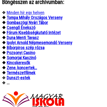
Böngésszen az archívumban:
❖
Minden hír egy helyen
❖
Tompa Mihály Országos Verseny
❖
Gombaszögi Nyári Tábor
❖
Csengő Énekszó
❖
Fórum Kisebbségkutató Intézet
❖
Duna Menti Tavasz
❖
Ipolyi Arnold Népmesemondó Verseny
❖
Bíborpiros szép rózsa
❖
Pozsonyi Casino
❖
Somorjai Kaszinó
❖
Kincskeresők
❖
Zene, koncertek…
❖
Természetfilmek
❖
Dunszt-estek
❖
...