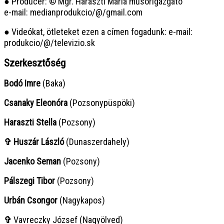
● Producer: © Mgr. Haraszti Mária műsorigazgató
e-mail: medianprodukcio/@/gmail.com
● Videókat, ötleteket ezen a címen fogadunk: e-mail:
produkcio/@/televizio.sk
Szerkesztőség
Bodó Imre
(Baka)
Csanaky Eleonóra
(Pozsonypüspöki)
Haraszti Stella
(Pozsony)
✞ Huszár László
(Dunaszerdahely)
Jacenko Seman
(Pozsony)
Pálszegi Tibor
(Pozsony)
Urbán Csongor
(Nagykapos)
✞
Vavreczky József (Nagyölved)