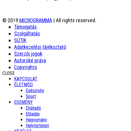
© 2019
MICROGRAMMA
| All rights reserved.
Támogatás
Szolgáltatás
SÜTIK
Adatkezelési tájékoztató
Szerzői jogok
Autorské práva
Copyrights
CLOSE
KAPCSOLAT
ÉLETMÓD
Egészség
Sport
ESEMÉNY
Díjátadó
Előadás
Hagyomány
Helytörténet