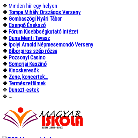
❖
Minden hír egy helyen
❖
Tompa Mihály Országos Verseny
❖
Gombaszögi Nyári Tábor
❖
Csengő Énekszó
❖
Fórum Kisebbségkutató Intézet
❖
Duna Menti Tavasz
❖
Ipolyi Arnold Népmesemondó Verseny
❖
Bíborpiros szép rózsa
❖
Pozsonyi Casino
❖
Somorjai Kaszinó
❖
Kincskeresők
❖
Zene, koncertek…
❖
Természetfilmek
❖
Dunszt-estek
❖
...