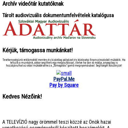
Archív videótár kutatóknak
Tárolt audiovizuális dokumentumfelvételek katalógusa
Kérjük, támogassa munkánkat!
Tevékenységünk reklámoktól mentes és kizárólag pályázati és közösségi finanszírozásból működik. Ha
tetszik a munkánk, akkor segítheti egy megosztással, illetve ha van rá módja, anyagilag is
hozzájárulhat az oldal működéséhez a „Támogatás” gomb megnyomásával. Segítségét köszönjük!
PayPal.Me
Pay by Square
Kedves Nézőink!
● ● ● ● ● ● ● ● ● ● ● ● ● ● ● ●
A TELEVÍZIÓ nagy örömmel teszi közzé az Önök hazai
vonatkozású eseményekről készített beszámolóit. A