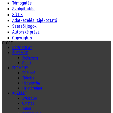
Támogatás
Szolgáltatás
SÜTIK
Adatkezelési tájékoztató
Szerzői jogok
Autorské práva
Copyrights
CLOSE
KAPCSOLAT
ÉLETMÓD
Egészség
Sport
ESEMÉNY
Díjátadó
Előadás
Hagyomány
Helytörténet
KÖZÉLET
Évforduló
Oktatás
Tábor