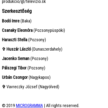
produkcio/@/televizio.sk
Szerkesztőség
Bodó Imre
(Baka)
Csanaky Eleonóra
(Pozsonypüspöki)
Haraszti Stella
(Pozsony)
✞ Huszár László
(Dunaszerdahely)
Jacenko Seman
(Pozsony)
Pálszegi Tibor
(Pozsony)
Urbán Csongor
(Nagykapos)
✞
Vavreczky József (Nagyölved)
© 2019
MICROGRAMMA
| All rights reserved.