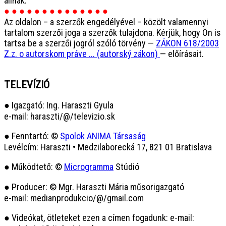
állnak.
● ● ● ● ● ● ● ● ● ● ● ● ● ●
Az oldalon – a szerzők engedélyével – közölt valamennyi
tartalom szerzői joga a szerzők tulajdona. Kérjük, hogy Ön is
tartsa be a szerzői jogról szóló törvény —
ZÁKON 618/2003
Z.z. o autorskom práve ... (autorský zákon)
— előírásait.
TELEVÍZIÓ
● Igazgató: Ing. Haraszti Gyula
e-mail: haraszti/@/televizio.sk
● Fenntartó: ©
Spolok ANIMA Társaság
Levélcím: Haraszti • Medzilaborecká 17, 821 01 Bratislava
● Működtető: ©
Microgramma
Stúdió
● Producer: © Mgr. Haraszti Mária műsorigazgató
e-mail: medianprodukcio/@/gmail.com
● Videókat, ötleteket ezen a címen fogadunk: e-mail: