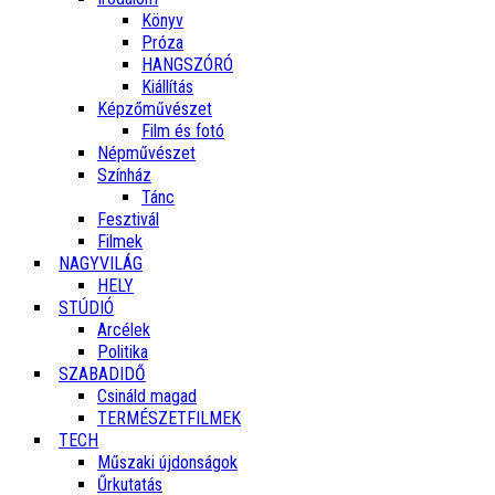
Könyv
Próza
HANGSZÓRÓ
Kiállítás
Képzőművészet
Film és fotó
Népművészet
Színház
Tánc
Fesztivál
Filmek
NAGYVILÁG
HELY
STÚDIÓ
Arcélek
Politika
SZABADIDŐ
Csináld magad
TERMÉSZETFILMEK
TECH
Műszaki újdonságok
Űrkutatás