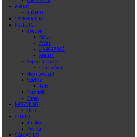
Konferencia
AJÁNLÓ
AJÁNLÓ
GYEREKABLAK
KULTÚRA
Irodalom
Könyv
Próza
HANGSZÓRÓ
Kiállítás
Képzőművészet
Film és fotó
Népművészet
Színház
Tánc
Fesztivál
Filmek
NAGYVILÁG
HELY
STÚDIÓ
Arcélek
Politika
SZABADIDŐ