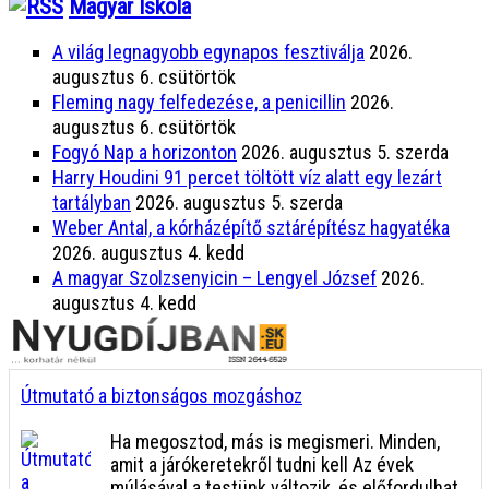
Magyar Iskola
A világ legnagyobb egynapos fesztiválja
2026.
augusztus 6. csütörtök
Fleming nagy felfedezése, a penicillin
2026.
augusztus 6. csütörtök
Fogyó Nap a horizonton
2026. augusztus 5. szerda
Harry Houdini 91 percet töltött víz alatt egy lezárt
tartályban
2026. augusztus 5. szerda
Weber Antal, a kórházépítő sztárépítész hagyatéka
2026. augusztus 4. kedd
A magyar Szolzsenyicin – Lengyel József
2026.
augusztus 4. kedd
Útmutató a biztonságos mozgáshoz
Ha megosztod, más is megismeri. Minden,
amit a járókeretekről tudni kell Az évek
múlásával a testünk változik, és előfordulhat,