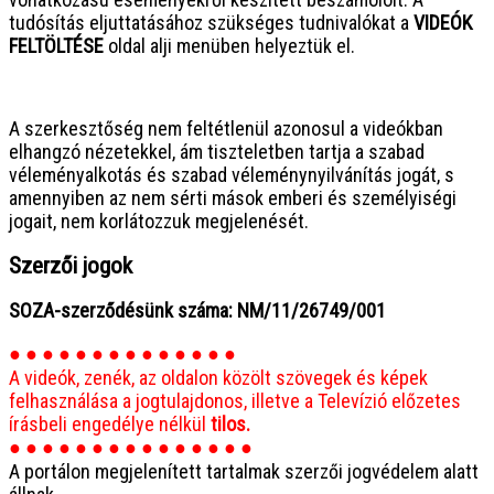
tudósítás eljuttatásához szükséges tudnivalókat a
VIDEÓK
FELTÖLTÉSE
oldal alji menüben helyeztük el.
● ● ● ● ● ● ● ● ● ● ● ● ● ● ● ●
A szerkesztőség nem feltétlenül azonosul a videókban
elhangzó nézetekkel, ám tiszteletben tartja a szabad
véleményalkotás és szabad véleménynyilvánítás jogát, s
amennyiben az nem sérti mások emberi és személyiségi
jogait, nem korlátozzuk megjelenését.
Szerzői jogok
SOZA-szerződésünk száma: NM/11/26749/001
● ● ● ● ● ● ● ● ● ● ● ● ● ●
A videók, zenék, az oldalon közölt szövegek és képek
felhasználása a jogtulajdonos, illetve a Televízió előzetes
írásbeli engedélye nélkül
tilos.
● ● ● ● ● ● ● ● ● ● ● ● ● ● ●
A portálon megjelenített tartalmak szerzői jogvédelem alatt