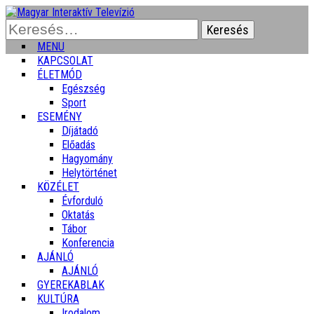
Keresés:
MENU
KAPCSOLAT
ÉLETMÓD
Egészség
Sport
ESEMÉNY
Díjátadó
Előadás
Hagyomány
Helytörténet
KÖZÉLET
Évforduló
Oktatás
Tábor
Konferencia
AJÁNLÓ
AJÁNLÓ
GYEREKABLAK
KULTÚRA
Irodalom