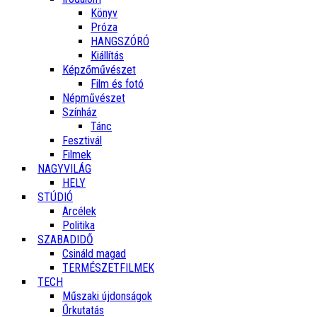
Könyv
Próza
HANGSZÓRÓ
Kiállítás
Képzőművészet
Film és fotó
Népművészet
Színház
Tánc
Fesztivál
Filmek
NAGYVILÁG
HELY
STÚDIÓ
Arcélek
Politika
SZABADIDŐ
Csináld magad
TERMÉSZETFILMEK
TECH
Műszaki újdonságok
Űrkutatás