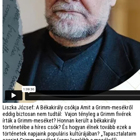
Liszka József: A Békakirály csókja
Amit a Grimm-mesékről
eddig biztosan nem tudtál: Vajon tényleg a Grimm fivérek
írták a Grimm-meséket? Honnan került a békakirály
történetébe a híres csók? És hogyan élnek tovább ezek a
történetek napjaink populáris kultúrájában? „Tapasztalataim