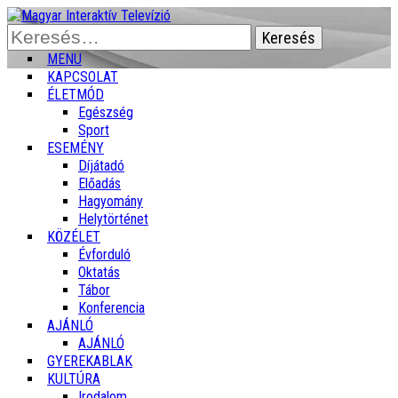
Keresés:
MENU
KAPCSOLAT
ÉLETMÓD
Egészség
Sport
ESEMÉNY
Díjátadó
Előadás
Hagyomány
Helytörténet
KÖZÉLET
Évforduló
Oktatás
Tábor
Konferencia
AJÁNLÓ
AJÁNLÓ
GYEREKABLAK
KULTÚRA
Irodalom