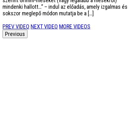
szerint Grimm-meséket (vagy legalább a mesékről)
mindenki hallott…” – indul az előadás, amely izgalmas és
sokszor meglepő módon mutatja be a […]
PREV VIDEO
NEXT VIDEO
MORE VIDEOS
Previous