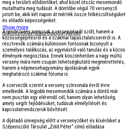
meg a területi elődöntőket, ahol közel ötszáz mesemondó
mutathatta meg tudását. A döntőbe végül 70 versenyző
jutott be, akik két napon át mérték össze felkészültségüket
és előadói képességeiket.
Show more
A rendezvény nemcsak a versengésről szólt, hanem a
díjkiosztó
Gombaszög
Ipolyi Arnold
közösségépítésről és a szakmai tapasztalatcseréről is. A
résztvevők számára különösen fontosnak bizonyult a
személyes találkozás, az egymástól való tanulás és a közös
élmények megosztása. Ennek köszönhetően a nagy múltú
verseny mára nem csupán tehetségkutató megmérettetés,
hanem a népmesehagyomány ápolásának egyik
meghatározó szakmai fóruma is.
A szervezők szerint a verseny színvonala évről évre
emelkedik. A legjobb mesemondók számára a döntő már
nem pusztán egy elérendő cél, hanem olyan lehetőség,
amely segíti fejlődésüket, tudásuk elmélyítését és
kapcsolatrendszerük bővítését.
A díjátadó ünnepség előtt a versenyzőket és kísérőiket a
Szépenszóló Társulat „Zöld Péter” című előadása