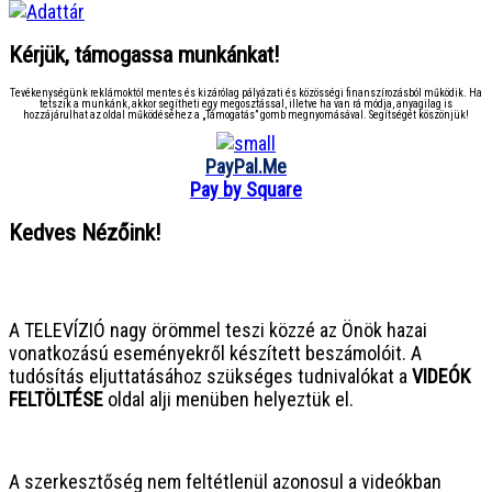
Kérjük, támogassa munkánkat!
Tevékenységünk reklámoktól mentes és kizárólag pályázati és közösségi finanszírozásból működik. Ha
tetszik a munkánk, akkor segítheti egy megosztással, illetve ha van rá módja, anyagilag is
hozzájárulhat az oldal működéséhez a „Támogatás” gomb megnyomásával. Segítségét köszönjük!
PayPal.Me
Pay by Square
Kedves Nézőink!
● ● ● ● ● ● ● ● ● ● ● ● ● ● ● ●
A TELEVÍZIÓ nagy örömmel teszi közzé az Önök hazai
vonatkozású eseményekről készített beszámolóit. A
tudósítás eljuttatásához szükséges tudnivalókat a
VIDEÓK
FELTÖLTÉSE
oldal alji menüben helyeztük el.
● ● ● ● ● ● ● ● ● ● ● ● ● ● ● ●
A szerkesztőség nem feltétlenül azonosul a videókban