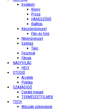
Irodalom
Könyv
Próza
HANGSZÓRÓ
Kiállítás
Képzőművészet
Film és fotó
Népművészet
Színház
Tánc
Fesztivál
Filmek
NAGYVILÁG
HELY
STÚDIÓ
Arcélek
Politika
SZABADIDŐ
Csináld magad
TERMÉSZETFILMEK
TECH
Műszaki újdonságok