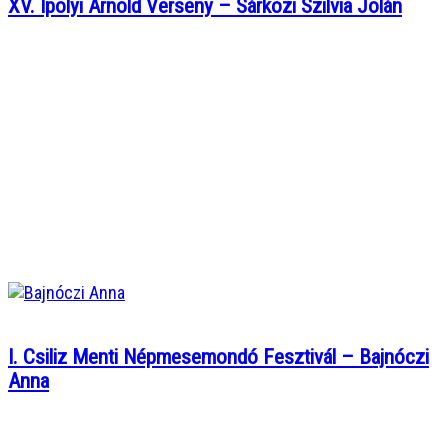
XV. Ipolyi Arnold Verseny – Sárközi Szilvia Jolán
I. Csiliz Menti Népmesemondó Fesztivál – Bajnóczi
Anna