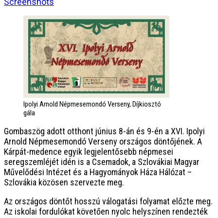
Screenshots
Ipolyi Arnold Népmesemondó Verseny, Díjkiosztó
gála
Gombaszög adott otthont június 8-án és 9-én a XVI. Ipolyi
Arnold Népmesemondó Verseny országos döntőjének. A
Kárpát-medence egyik legjelentősebb népmesei
seregszemléjét idén is a Csemadok, a Szlovákiai Magyar
Művelődési Intézet és a Hagyományok Háza Hálózat –
Szlovákia közösen szervezte meg.
Az országos döntőt hosszú válogatási folyamat előzte meg.
Az iskolai fordulókat követően nyolc helyszínen rendezték