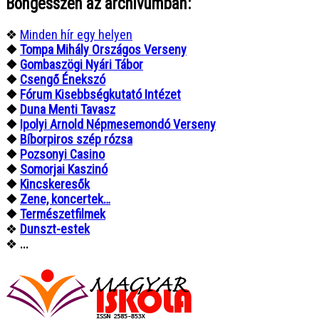
Böngésszen az archívumban:
❖
Minden hír egy helyen
❖
Tompa Mihály Országos Verseny
❖
Gombaszögi Nyári Tábor
❖
Csengő Énekszó
❖
Fórum Kisebbségkutató Intézet
❖
Duna Menti Tavasz
❖
Ipolyi Arnold Népmesemondó Verseny
❖
Bíborpiros szép rózsa
❖
Pozsonyi Casino
❖
Somorjai Kaszinó
❖
Kincskeresők
❖
Zene, koncertek…
❖
Természetfilmek
❖
Dunszt-estek
❖
...