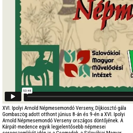
XVI. Ipolyi Arnold Népmesemondó Verseny, Díjkiosztó gála
Gombaszög adott otthont június 8-án és 9-én a XVI. Ipolyi
Arnold Népmesemondó Verseny országos döntőjének. A
Kárpát-medence egyik legjelentősebb népmesei
seregszemléjét idén is a Csemadok, a Szlovákiai Magyar