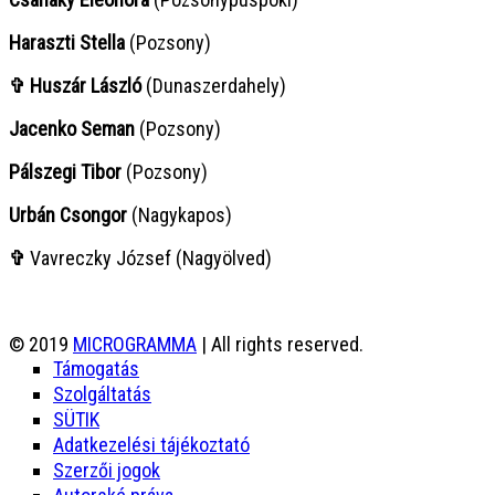
Haraszti Stella
(Pozsony)
✞ Huszár László
(Dunaszerdahely)
Jacenko Seman
(Pozsony)
Pálszegi Tibor
(Pozsony)
Urbán Csongor
(Nagykapos)
✞
Vavreczky József (Nagyölved)
© 2019
MICROGRAMMA
| All rights reserved.
Támogatás
Szolgáltatás
SÜTIK
Adatkezelési tájékoztató
Szerzői jogok