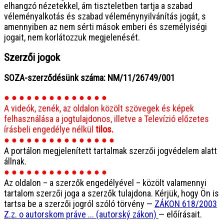
elhangzó nézetekkel, ám tiszteletben tartja a szabad
véleményalkotás és szabad véleménynyilvánítás jogát, s
amennyiben az nem sérti mások emberi és személyiségi
jogait, nem korlátozzuk megjelenését.
Szerzői jogok
SOZA-szerződésünk száma: NM/11/26749/001
● ● ● ● ● ● ● ● ● ● ● ● ● ●
A videók, zenék, az oldalon közölt szövegek és képek
felhasználása a jogtulajdonos, illetve a Televízió előzetes
írásbeli engedélye nélkül
tilos.
● ● ● ● ● ● ● ● ● ● ● ● ● ● ●
A portálon megjelenített tartalmak szerzői jogvédelem alatt
állnak.
● ● ● ● ● ● ● ● ● ● ● ● ● ●
Az oldalon – a szerzők engedélyével – közölt valamennyi
tartalom szerzői joga a szerzők tulajdona. Kérjük, hogy Ön is
tartsa be a szerzői jogról szóló törvény —
ZÁKON 618/2003
Z.z. o autorskom práve ... (autorský zákon)
— előírásait.