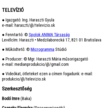
TELEVÍZIÓ
● Igazgató: Ing. Haraszti Gyula
e-mail: haraszti/@/televizio.sk
● Fenntartó: ©
Spolok ANIMA Társaság
Levélcím: Haraszti • Medzilaborecká 17, 821 01 Bratislava
● Működtető: ©
Microgramma
Stúdió
● Producer: © Mgr. Haraszti Mária műsorigazgató
e-mail: medianprodukcio/@/gmail.com
● Videókat, ötleteket ezen a címen fogadunk: e-mail:
produkcio/@/televizio.sk
Szerkesztőség
Bodó Imre
(Baka)
Csanaky Eleonóra
(Pozsonypüspöki)