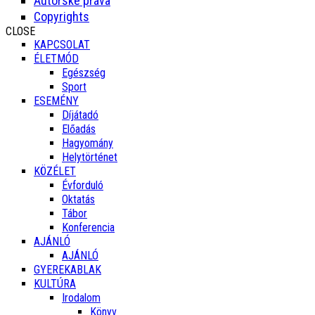
Autorské práva
Copyrights
CLOSE
KAPCSOLAT
ÉLETMÓD
Egészség
Sport
ESEMÉNY
Díjátadó
Előadás
Hagyomány
Helytörténet
KÖZÉLET
Évforduló
Oktatás
Tábor
Konferencia
AJÁNLÓ
AJÁNLÓ
GYEREKABLAK
KULTÚRA
Irodalom
Könyv