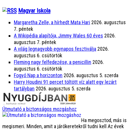
Magyar Iskola
Margaretha Zelle, a hírhedt Mata Hari
2026. augusztus
7. péntek
A Wikipédia alapítója, Jimmy Wales 60 éves
2026.
augusztus 7. péntek
A világ legnagyobb egynapos fesztiválja
2026.
augusztus 6. csütörtök
Fleming nagy felfedezése, a penicillin
2026.
augusztus 6. csütörtök
Fogyó Nap a horizonton
2026. augusztus 5. szerda
Harry Houdini 91 percet töltött víz alatt egy lezárt
tartályban
2026. augusztus 5. szerda
Útmutató a biztonságos mozgáshoz
Ha megosztod, más is
megismeri. Minden, amit a járókeretekről tudni kell Az évek