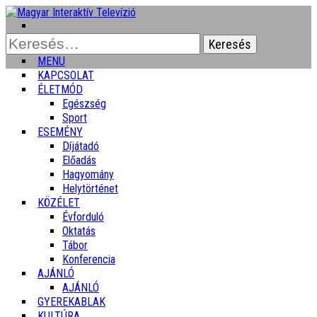
Keresés:
MENU
KAPCSOLAT
ÉLETMÓD
Egészség
Sport
ESEMÉNY
Díjátadó
Előadás
Hagyomány
Helytörténet
KÖZÉLET
Évforduló
Oktatás
Tábor
Konferencia
AJÁNLÓ
AJÁNLÓ
GYEREKABLAK
KULTÚRA