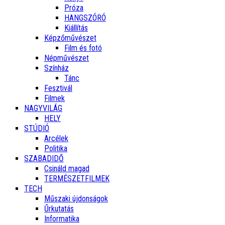
Próza
HANGSZÓRÓ
Kiállítás
Képzőművészet
Film és fotó
Népművészet
Színház
Tánc
Fesztivál
Filmek
NAGYVILÁG
HELY
STÚDIÓ
Arcélek
Politika
SZABADIDŐ
Csináld magad
TERMÉSZETFILMEK
TECH
Műszaki újdonságok
Űrkutatás
Informatika