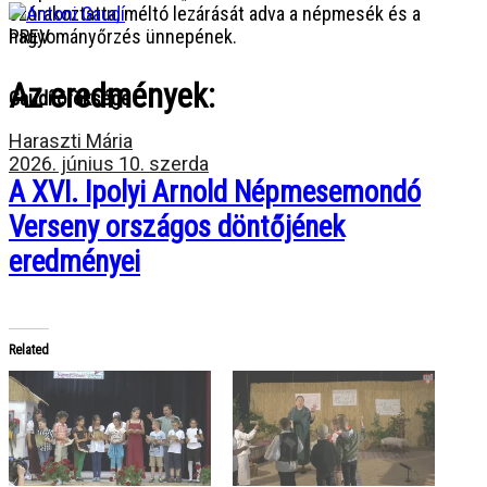
szórakoztatta, méltó lezárását adva a népmesék és a
hagyományőrzés ünnepének.
PREV
Az eredmények:
Gaudí öröksége
Haraszti Mária
2026. június 10. szerda
A XVI. Ipolyi Arnold Népmesemondó
Verseny országos döntőjének
eredményei
Related