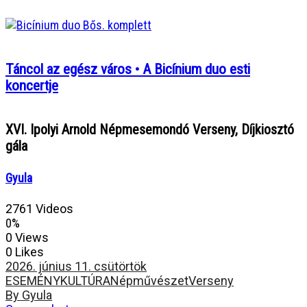
Táncol az egész város • A Bicínium duo esti
koncertje
XVI. Ipolyi Arnold Népmesemondó Verseny, Díjkiosztó
gála
Gyula
2761 Videos
0%
0 Views
0 Likes
2026. június 11. csütörtök
ESEMÉNY
KULTÚRA
Népművészet
Verseny
By Gyula