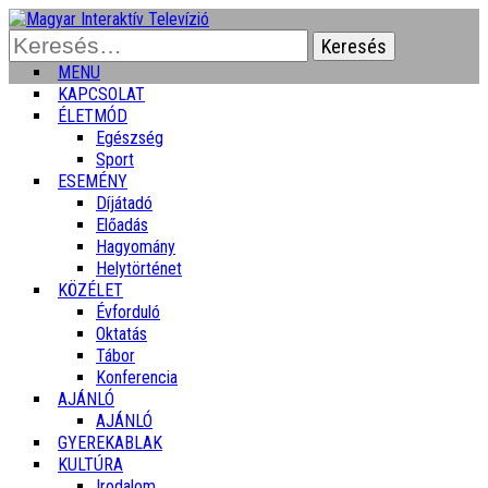
Keresés:
MENU
KAPCSOLAT
ÉLETMÓD
Egészség
Sport
ESEMÉNY
Díjátadó
Előadás
Hagyomány
Helytörténet
KÖZÉLET
Évforduló
Oktatás
Tábor
Konferencia
AJÁNLÓ
AJÁNLÓ
GYEREKABLAK
KULTÚRA
Irodalom