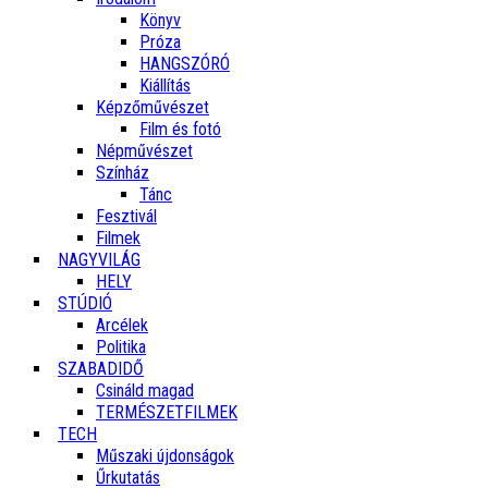
Könyv
Próza
HANGSZÓRÓ
Kiállítás
Képzőművészet
Film és fotó
Népművészet
Színház
Tánc
Fesztivál
Filmek
NAGYVILÁG
HELY
STÚDIÓ
Arcélek
Politika
SZABADIDŐ
Csináld magad
TERMÉSZETFILMEK
TECH
Műszaki újdonságok
Űrkutatás