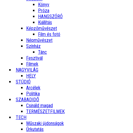
Könyv
Próza
HANGSZÓRÓ
Kiállítás
Képzőművészet
Film és fotó
Népművészet
Színház
Tánc
Fesztivál
Filmek
NAGYVILÁG
HELY
STÚDIÓ
Arcélek
Politika
SZABADIDŐ
Csináld magad
TERMÉSZETFILMEK
TECH
Műszaki újdonságok
Űrkutatás