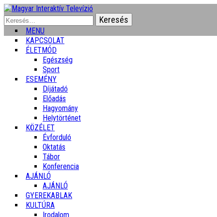
Keresés:
MENU
KAPCSOLAT
ÉLETMÓD
Egészség
Sport
ESEMÉNY
Díjátadó
Előadás
Hagyomány
Helytörténet
KÖZÉLET
Évforduló
Oktatás
Tábor
Konferencia
AJÁNLÓ
AJÁNLÓ
GYEREKABLAK
KULTÚRA
Irodalom